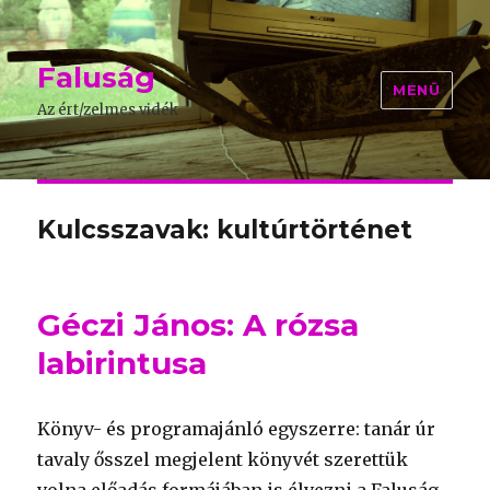
Faluság
MENÜ
Az ért/zelmes vidék
Kulcsszavak: kultúrtörténet
Géczi János: A rózsa
labirintusa
Könyv- és programajánló egyszerre: tanár úr
tavaly ősszel megjelent könyvét szerettük