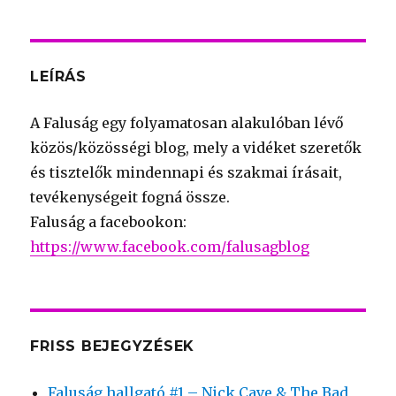
LEÍRÁS
A Faluság egy folyamatosan alakulóban lévő
közös/közösségi blog, mely a vidéket szeretők
és tisztelők mindennapi és szakmai írásait,
tevékenységeit fogná össze.
Faluság a facebookon:
https://www.facebook.com/falusagblog
FRISS BEJEGYZÉSEK
Faluság hallgató #1 – Nick Cave & The Bad