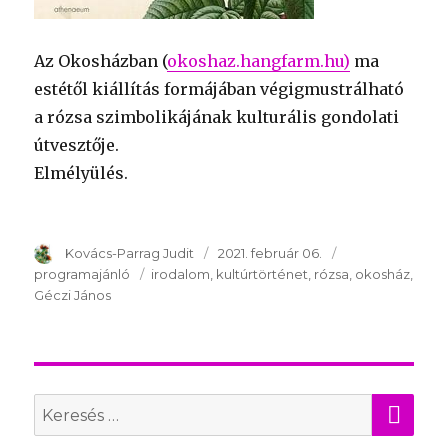
Az Okosházban (
okoshaz.hangfarm.hu)
ma
estétől kiállítás formájában végigmustrálható
a rózsa szimbolikájának kulturális gondolati
útvesztője.
Elmélyülés.
Szerző
Kovács-Parrag Judit
Publikálva
2021. február 06.
Témakör
programajánló
Kulcsszavak
irodalom
kultúrtörténet
rózsa
okosház
Géczi János
KER
Search
for: