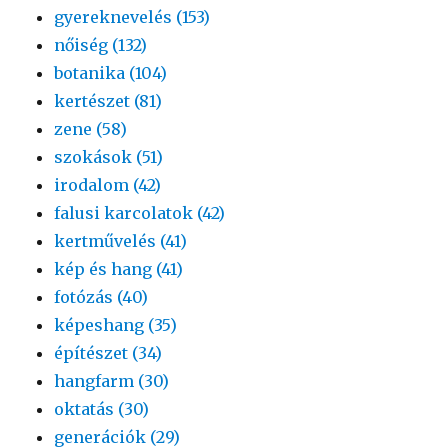
gyereknevelés (153)
nőiség (132)
botanika (104)
kertészet (81)
zene (58)
szokások (51)
irodalom (42)
falusi karcolatok (42)
kertművelés (41)
kép és hang (41)
fotózás (40)
képeshang (35)
építészet (34)
hangfarm (30)
oktatás (30)
generációk (29)