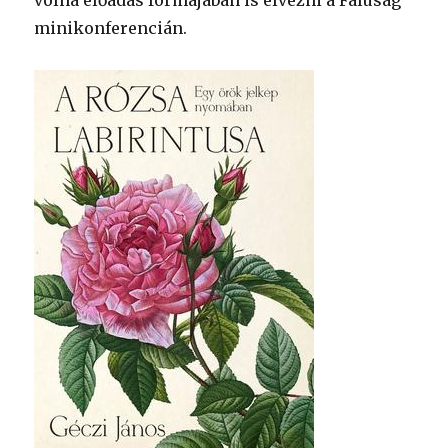
volna előadás formájában is élvezni a Faluság
minikonferencián.