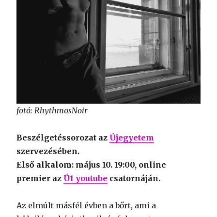
fotó: RhythmosNoir
Beszélgetéssorozat az
Újegyetem
szervezésében.
Első alkalom: május 10. 19:00, online
premier az
Ú1 youtube
csatornáján.
Az elmúlt másfél évben a bőrt, ami a