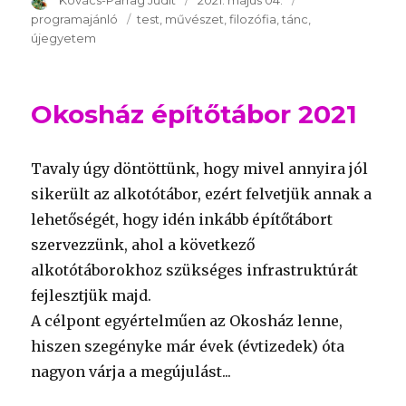
Szerző
Kovács-Parrag Judit
Publikálva
2021. május 04.
Témakör
programajánló
Kulcsszavak
test
művészet
filozófia
tánc
újegyetem
Okosház építőtábor 2021
Tavaly úgy döntöttünk, hogy mivel annyira jól
sikerült az alkotótábor, ezért felvetjük annak a
lehetőségét, hogy idén inkább építőtábort
szervezzünk, ahol a következő
alkotótáborokhoz szükséges infrastruktúrát
fejlesztjük majd.
A célpont egyértelműen az Okosház lenne,
hiszen szegényke már évek (évtizedek) óta
nagyon várja a megújulást...