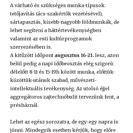
A várható és szükséges munka-típusok:
tetőjavítás (ács-szakértők vezetésével),
sártapasztás, kisebb-nagyobb földmunkák, de
lehet segíteni a háttértevékenységben
valamint az esti kultúrprogramok
szervezésében is.
A kitűzött időpont
augusztus 16-21.
lesz, azon
belül pedig a napi időbeosztás elég szigorú:
délelőtt 8-11 és 15-19h között munka, előttük-
közöttük-utánuk szabad, művészeti-
intellektuális tevékenység. Az utolsó éjjel
aggregátoros zajtechnóbulit tervezünk fent, a
présháznál.
Lehet az egész sorozatra, de egy-egy napra is
jönni. Mindegyik esetben kérjük, hogy előre