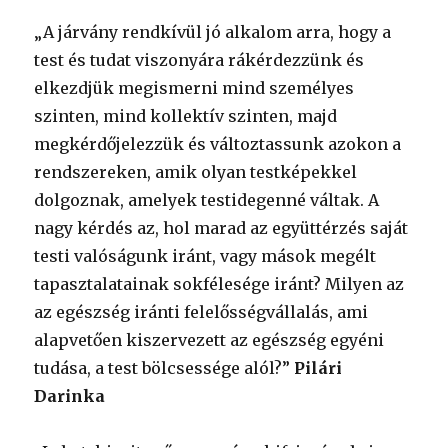
„A járvány rendkívül jó alkalom arra, hogy a
test és tudat viszonyára rákérdezzünk és
elkezdjük megismerni mind személyes
szinten, mind kollektív szinten, majd
megkérdőjelezzük és változtassunk azokon a
rendszereken, amik olyan testképekkel
dolgoznak, amelyek testidegenné váltak. A
nagy kérdés az, hol marad az együttérzés saját
testi valóságunk iránt, vagy mások megélt
tapasztalatainak sokfélesége iránt? Milyen az
az egészség iránti felelősségvállalás, ami
alapvetően kiszervezett az egészség egyéni
tudása, a test bölcsessége alól?”
Pilári
Darinka