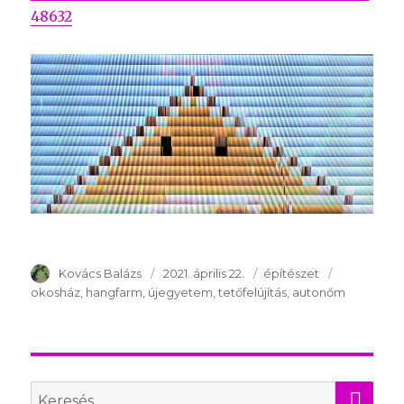
48632
Szerző
Kovács Balázs
Publikálva
2021. április 22.
Témakör
építészet
Kulcsszava
okosház
hangfarm
újegyetem
tetőfelújítás
autonőm
KER
Search