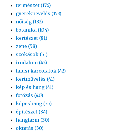
természet (176)
gyereknevelés (153)
nőiség (132)
botanika (104)
kertészet (81)
zene (58)
szokások (51)
irodalom (42)
falusi karcolatok (42)
kertművelés (41)
kép és hang (41)
fotózás (40)
képeshang (35)
építészet (34)
hangfarm (30)
oktatás (30)