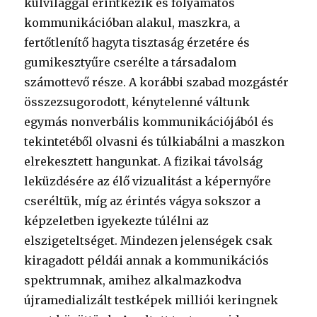
külvilággal érintkezik és folyamatos
kommunikációban alakul, maszkra, a
fertőtlenítő hagyta tisztaság érzetére és
gumikesztyűre cserélte a társadalom
számottevő része. A korábbi szabad mozgástér
összezsugorodott, kénytelenné váltunk
egymás nonverbális kommunikációjából és
tekintetéből olvasni és túlkiabálni a maszkon
elrekesztett hangunkat. A fizikai távolság
leküzdésére az élő vizualitást a képernyőre
cseréltük, míg az érintés vágya sokszor a
képzeletben igyekezte túlélni az
elszigeteltséget. Mindezen jelenségek csak
kiragadott példái annak a kommunikációs
spektrumnak, amihez alkalmazkodva
újramedializált testképek milliói keringnek