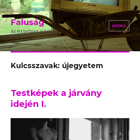
Faluság
MENÜ
Az ért/zelmes vidék
Kulcsszavak: újegyetem
Testképek a járvány
idején I.