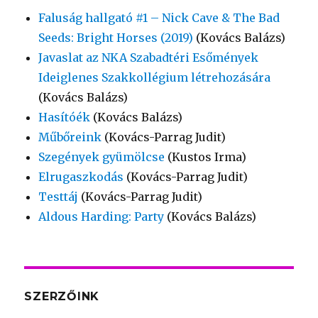
Faluság hallgató #1 – Nick Cave & The Bad
Seeds: Bright Horses (2019)
(Kovács Balázs)
Javaslat az NKA Szabadtéri Esőmények
Ideiglenes Szakkollégium létrehozására
(Kovács Balázs)
Hasítóék
(Kovács Balázs)
Műbőreink
(Kovács-Parrag Judit)
Szegények gyümölcse
(Kustos Irma)
Elrugaszkodás
(Kovács-Parrag Judit)
Testtáj
(Kovács-Parrag Judit)
Aldous Harding: Party
(Kovács Balázs)
SZERZŐINK