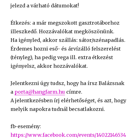
jelezd a várható dátumokat!
Étkezés: a már megszokott gasztrotáborhoz
illeszkedő. Hozzávalókat megköszönünk.
Ha igényled, akkor szállás: sátor/szénapadlás.
Érdemes hozni eső- és árvízálló felszerelést
(tényleg), ha pedig vega ill. extra étkezést
igényelsz, akkor hozzávalókat.
Jelentkezni úgy tudsz, hogy ha írsz Balázsnak
a
porta@hangfarm.hu
címre.
A jelentkezésben írj elérhetőséget, és azt, hogy
melyik napokra tudnál becsatlakozni.
fb-esemény:
https://www.facebook.com/events/14022146534