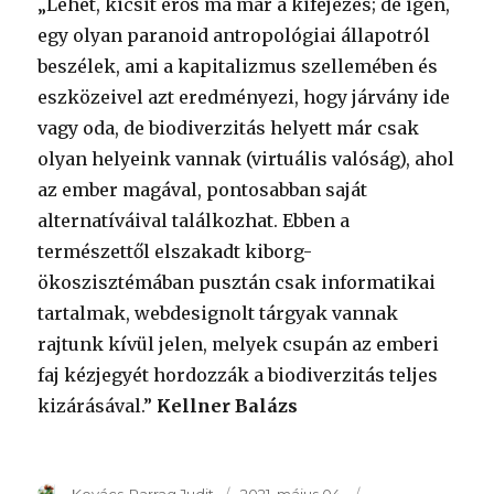
„Lehet, kicsit erős ma már a kifejezés; de igen,
egy olyan paranoid antropológiai állapotról
beszélek, ami a kapitalizmus szellemében és
eszközeivel azt eredményezi, hogy járvány ide
vagy oda, de biodiverzitás helyett már csak
olyan helyeink vannak (virtuális valóság), ahol
az ember magával, pontosabban saját
alternatíváival találkozhat. Ebben a
természettől elszakadt kiborg-
ökoszisztémában pusztán csak informatikai
tartalmak, webdesignolt tárgyak vannak
rajtunk kívül jelen, melyek csupán az emberi
faj kézjegyét hordozzák a biodiverzitás teljes
kizárásával.”
Kellner Balázs