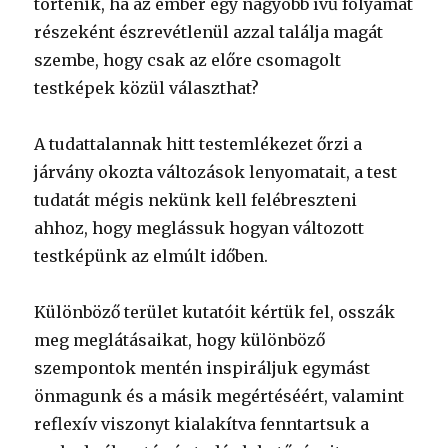
történik, ha az ember egy nagyobb ívű folyamat
részeként észrevétlenül azzal találja magát
szembe, hogy csak az előre csomagolt
testképek közül választhat?
A tudattalannak hitt testemlékezet őrzi a
járvány okozta változások lenyomatait, a test
tudatát mégis nekünk kell felébreszteni
ahhoz, hogy meglássuk hogyan változott
testképünk az elmúlt időben.
Különböző terület kutatóit kértük fel, osszák
meg meglátásaikat, hogy különböző
szempontok mentén inspiráljuk egymást
önmagunk és a másik megértéséért, valamint
reflexív viszonyt kialakítva fenntartsuk a