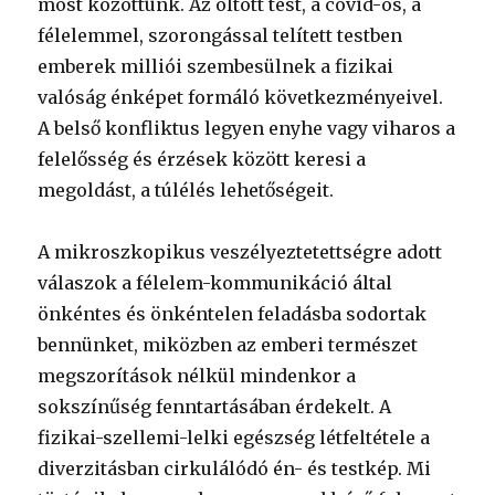
most közöttünk. Az oltott test, a covid-os, a
félelemmel, szorongással telített testben
emberek milliói szembesülnek a fizikai
valóság énképet formáló következményeivel.
A belső konfliktus legyen enyhe vagy viharos a
felelősség és érzések között keresi a
megoldást, a túlélés lehetőségeit.
A mikroszkopikus veszélyeztetettségre adott
válaszok a félelem-kommunikáció által
önkéntes és önkéntelen feladásba sodortak
bennünket, miközben az emberi természet
megszorítások nélkül mindenkor a
sokszínűség fenntartásában érdekelt. A
fizikai-szellemi-lelki egészség létfeltétele a
diverzitásban cirkulálódó én- és testkép. Mi