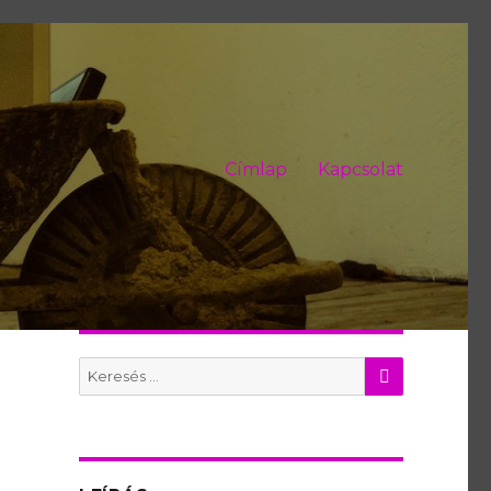
Címlap
Kapcsolat
KERES
Search
for: