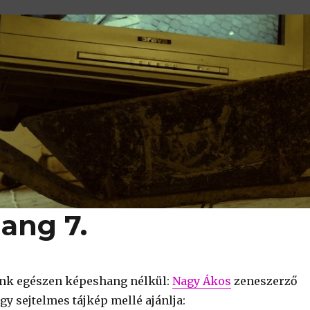
ang 7.
k egészen képeshang nélkül:
Nagy Ákos
zeneszerző
y sejtelmes tájkép mellé ajánlja: