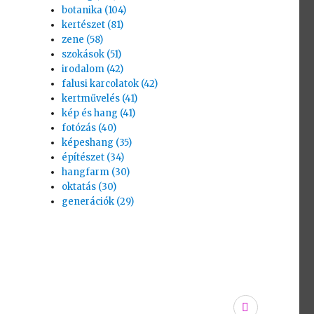
botanika (104)
kertészet (81)
zene (58)
szokások (51)
irodalom (42)
falusi karcolatok (42)
kertművelés (41)
kép és hang (41)
fotózás (40)
képeshang (35)
építészet (34)
hangfarm (30)
oktatás (30)
generációk (29)