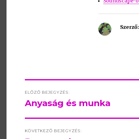
Soundscape-ö
Szerző:
Post
ELŐZŐ BEJEGYZÉS:
navigation
Anyaság és munka
Előző
bejegyzés:
KÖVETKEZŐ BEJEGYZÉS: