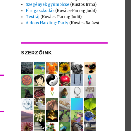
Szegények gyümölcse
(Kustos Irma)
Elrugaszkodás
(Kovács-Parrag Judit)
Testtáj
(Kovács-Parrag Judit)
Aldous Harding: Party
(Kovács Balázs)
SZERZŐINK