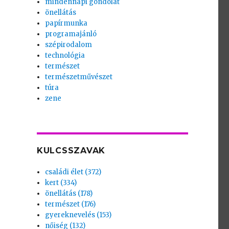
mindennapi gondolat
önellátás
papírmunka
programajánló
szépirodalom
technológia
természet
természetművészet
túra
zene
KULCSSZAVAK
családi élet (372)
kert (334)
önellátás (178)
természet (176)
gyereknevelés (153)
nőiség (132)