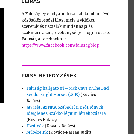
LEÍRÁS
A Faluság egy folyamatosan alakulóban lévő
közös/közösségi blog, mely a vidéket
szeretők és tisztelők mindennapi és
szakmai írásait, tevékenységeit fogná össze.
Faluság a facebookon:
https://www.facebook.com/falusagblog
FRISS BEJEGYZÉSEK
Faluság hallgató #1 – Nick Cave & The Bad
Seeds: Bright Horses (2019)
(Kovács
Balázs)
Javaslat az NKA Szabadtéri Esőmények
Ideiglenes Szakkollégium létrehozására
(Kovács Balázs)
Hasítóék
(Kovács Balázs)
Műbőreink
(Kovács-Parrag Judit)