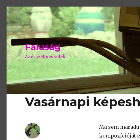
Faluság
Az ért/zelmes vidék
Vasárnapi képesh
Ma sem maradun
kompozícióját eg