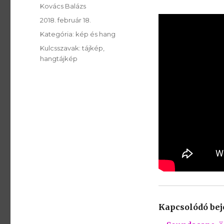
SzerzÅ
Kovács Balázs
Közzétéve:
2018. február 18.
Kategória:
Kategória:
kép és hang
Kulcsszavak:
Kulcsszavak:
tájkép
hangtájkép
Kapcsolódó be