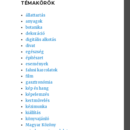
TÉMAKÖRÖK
állattartás
anyagok
botanika
dekoráció
digitális alkotás
divat
egészség
építészet
események
falusi karcolatok
film
gasztronómia
kép és hang
képelemzés
kertművelés
kézimunka
kiállítás
könyvajánló
Magyar Közöny