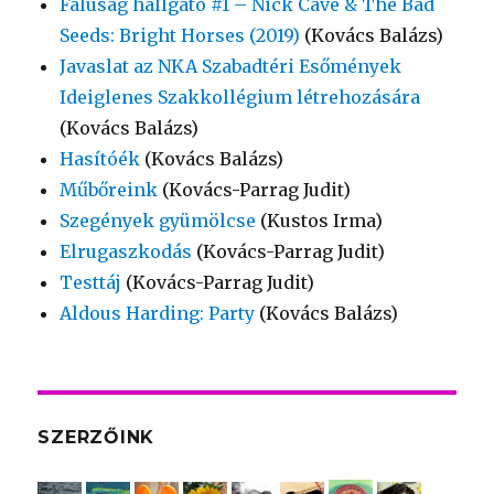
Faluság hallgató #1 – Nick Cave & The Bad
Seeds: Bright Horses (2019)
(Kovács Balázs)
Javaslat az NKA Szabadtéri Esőmények
Ideiglenes Szakkollégium létrehozására
(Kovács Balázs)
Hasítóék
(Kovács Balázs)
Műbőreink
(Kovács-Parrag Judit)
Szegények gyümölcse
(Kustos Irma)
Elrugaszkodás
(Kovács-Parrag Judit)
Testtáj
(Kovács-Parrag Judit)
Aldous Harding: Party
(Kovács Balázs)
SZERZŐINK