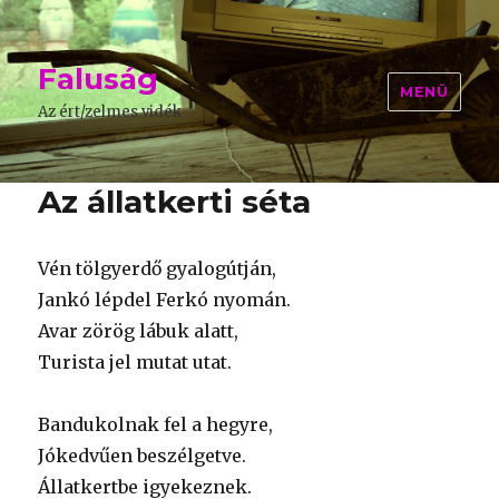
Faluság
MENÜ
Az ért/zelmes vidék
Az állatkerti séta
Vén tölgyerdő gyalogútján,
Jankó lépdel Ferkó nyomán.
Avar zörög lábuk alatt,
Turista jel mutat utat.
Bandukolnak fel a hegyre,
Jókedvűen beszélgetve.
Állatkertbe igyekeznek.