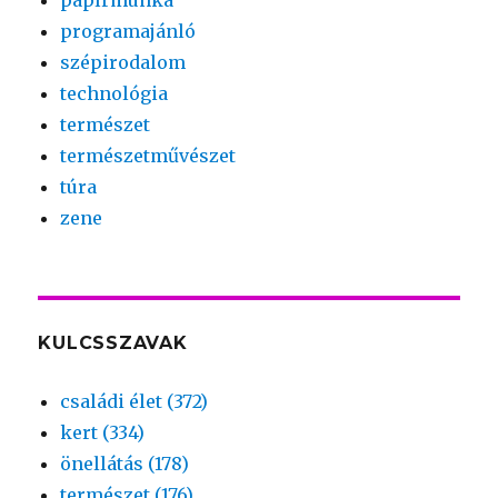
programajánló
szépirodalom
technológia
természet
természetművészet
túra
zene
KULCSSZAVAK
családi élet (372)
kert (334)
önellátás (178)
természet (176)