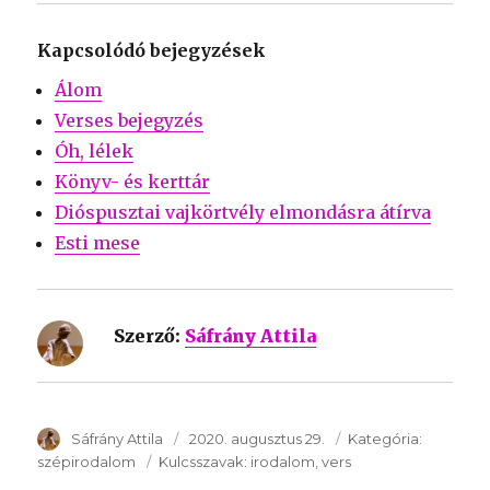
Kapcsolódó bejegyzések
Álom
Verses bejegyzés
Óh, lélek
Könyv- és kerttár
Dióspusztai vajkörtvély elmondásra átírva
Esti mese
Szerző:
Sáfrány Attila
SzerzÅ
Sáfrány Attila
Közzétéve:
2020. augusztus 29.
Kategória:
Kategória
szépirodalom
Kulcsszavak:
Kulcsszavak:
irodalom
vers