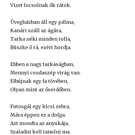
Vizet locsolnak ők rátok.
Üvegházban áll egy pálma,
Kanári száll az ágára,
Tarka néki minden tolla,
Büszke ő rá, ezért hordja.
Ebben a nagy tarkaságban,
Mennyi csodaszép virág van.
Elbújnak egy fa tövében,
Olyan mint az őserdőben.
Futosgál egy kicsi zebra,
Mára éppen ez a dolga.
Azt mondta az anyukája,
Szaladni kell tanulni ma.