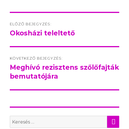
Post
ELŐZŐ BEJEGYZÉS:
navigation
Okosházi teleltető
Előző
bejegyzés:
KÖVETKEZŐ BEJEGYZÉS:
Meghívó rezisztens szőlőfajták
Következő
bemutatójára
bejegyzés:
KER
Search
for: