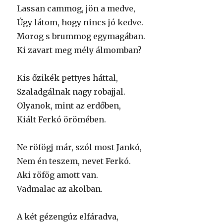
Lassan cammog, jön a medve,
Úgy látom, hogy nincs jó kedve.
Morog s brummog egymagában.
Ki zavart meg mély álmomban?
Kis őzikék pettyes háttal,
Szaladgálnak nagy robajjal.
Olyanok, mint az erdőben,
Kiált Ferkó örömében.
Ne röfögj már, szól most Jankó,
Nem én teszem, nevet Ferkó.
Aki röfög amott van.
Vadmalac az akolban.
A két gézengúz elfáradva,