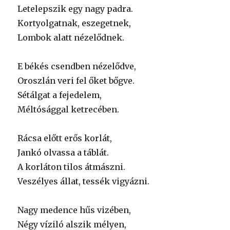
Letelepszik egy nagy padra.
Kortyolgatnak, eszegetnek,
Lombok alatt nézelődnek.
E békés csendben nézelődve,
Oroszlán veri fel őket bőgve.
Sétálgat a fejedelem,
Méltósággal ketrecében.
Rácsa előtt erős korlát,
Jankó olvassa a táblát.
A korláton tilos átmászni.
Veszélyes állat, tessék vigyázni.
Nagy medence hűs vizében,
Négy víziló alszik mélyen,