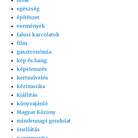
egészség
építészet
események
falusi karcolatok
film
gasztronómia
kép és hang
képelemzés
kertművelés
kézimunka
kiállítás
könyvajánló
Magyar Közöny
mindennapi gondolat
önellátás
papírmunka