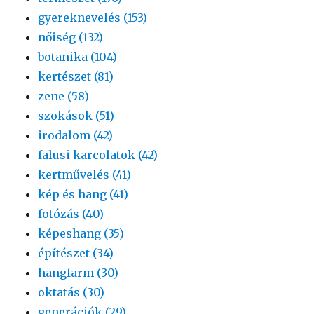
gyereknevelés (153)
nőiség (132)
botanika (104)
kertészet (81)
zene (58)
szokások (51)
irodalom (42)
falusi karcolatok (42)
kertművelés (41)
kép és hang (41)
fotózás (40)
képeshang (35)
építészet (34)
hangfarm (30)
oktatás (30)
generációk (29)