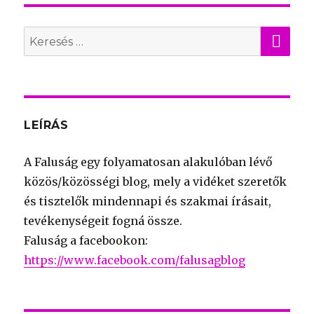
KER
Search
for:
LEÍRÁS
A Faluság egy folyamatosan alakulóban lévő
közös/közösségi blog, mely a vidéket szeretők
és tisztelők mindennapi és szakmai írásait,
tevékenységeit fogná össze.
Faluság a facebookon:
https://www.facebook.com/falusagblog