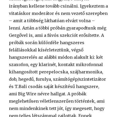
irányban kellene tovább csinálni. Igyekeztem a
vitatáskor moderátor és nem vezető szerepben
– amit a többség láthatóan elvárt volna –
lenni. Aztán a többi próbán gyarapodtunk még
Gergővel is, ami a fúvós szekciót erősítette. A
próbák során különféle hangszeres
felállásokkal kísérleteztünk, végső
hangszerelés az alábbi módon alakult ki: két
szaxofon, egy klarinét, kontakt mikrofonnal
kihangosított perepelocska, szájharmonika,
dob, hegedű, furulya, számítógép/szintetizátor
és T.Bali csodás saját készítésű hangszere,
ami Big Wire névre hallgat. A próbák
meglehetősen véletlenszerűen történtek, ami
nem mindenkinek tett jót, így megesett, hogy
nem teljes létszámmal zajlottak. Ennek