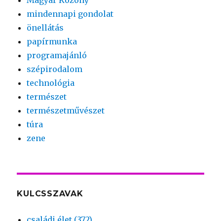
Magyar Közöny
mindennapi gondolat
önellátás
papírmunka
programajánló
szépirodalom
technológia
természet
természetművészet
túra
zene
KULCSSZAVAK
családi élet (372)