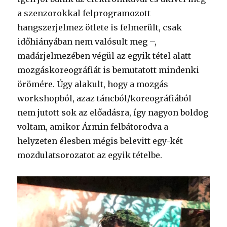
a szenzorokkal felprogramozott
hangszerjelmez ötlete is felmerült, csak
időhiányában nem valósult meg –,
madárjelmezében végül az egyik tétel alatt
mozgáskoreográfiát is bemutatott mindenki
örömére. Úgy alakult, hogy a mozgás
workshopból, azaz táncból/koreográfiából
nem jutott sok az előadásra, így nagyon boldog
voltam, amikor Ármin felbátorodva a
helyzeten élesben mégis belevitt egy-két
mozdulatsorozatot az egyik tételbe.