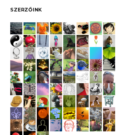
SZERZŐINK