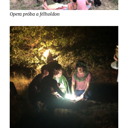
Opera próba a félholdon