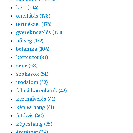
kert (334)
önellátás (178)
természet (176)
gyereknevelés (153)
nőiség (132)
botanika (104)
kertészet (81)
zene (58)
szokások (51)
irodalom (42)
falusi karcolatok (42)
kertművelés (41)
kép és hang (41)
fotózás (40)
képeshang (35)
építészet (34)