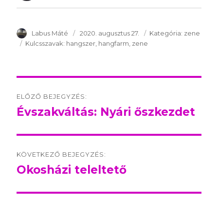
SzerzÅ
Labus Máté
Közzétéve:
2020. augusztus 27.
Kategória:
Kategória:
zene
Kulcsszavak:
Kulcsszavak:
hangszer
hangfarm
zene
Post
ELŐZŐ BEJEGYZÉS:
navigation
Évszakváltás: Nyári őszkezdet
Előző
bejegyzés:
KÖVETKEZŐ BEJEGYZÉS:
Okosházi teleltető
Következő
bejegyzés: