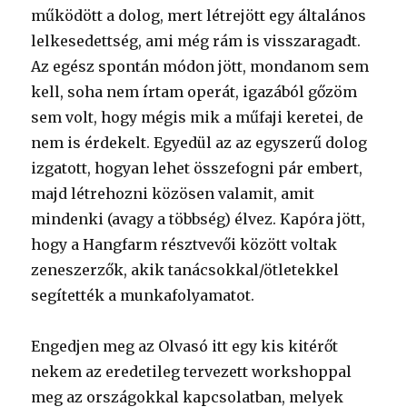
működött a dolog, mert létrejött egy általános
lelkesedettség, ami még rám is visszaragadt.
Az egész spontán módon jött, mondanom sem
kell, soha nem írtam operát, igazából gőzöm
sem volt, hogy mégis mik a műfaji keretei, de
nem is érdekelt. Egyedül az az egyszerű dolog
izgatott, hogyan lehet összefogni pár embert,
majd létrehozni közösen valamit, amit
mindenki (avagy a többség) élvez. Kapóra jött,
hogy a Hangfarm résztvevői között voltak
zeneszerzők, akik tanácsokkal/ötletekkel
segítették a munkafolyamatot.
Engedjen meg az Olvasó itt egy kis kitérőt
nekem az eredetileg tervezett workshoppal
meg az országokkal kapcsolatban, melyek