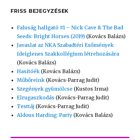
FRISS BEJEGYZÉSEK
Faluság hallgató #1 – Nick Cave & The Bad
Seeds: Bright Horses (2019)
(Kovács Balázs)
Javaslat az NKA Szabadtéri Esőmények
Ideiglenes Szakkollégium létrehozására
(Kovács Balázs)
Hasítóék
(Kovács Balázs)
Műbőreink
(Kovács-Parrag Judit)
Szegények gyümölcse
(Kustos Irma)
Elrugaszkodás
(Kovács-Parrag Judit)
Testtáj
(Kovács-Parrag Judit)
Aldous Harding: Party
(Kovács Balázs)