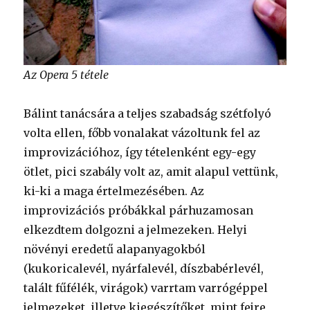
Az Opera 5 tétele
Bálint tanácsára a teljes szabadság szétfolyó
volta ellen, főbb vonalakat vázoltunk fel az
improvizációhoz, így tételenként egy-egy
ötlet, pici szabály volt az, amit alapul vettünk,
ki-ki a maga értelmezésében. Az
improvizációs próbákkal párhuzamosan
elkezdtem dolgozni a jelmezeken. Helyi
növényi eredetű alapanyagokból
(kukoricalevél, nyárfalevél, díszbabérlevél,
talált fűfélék, virágok) varrtam varrógéppel
jelmezeket, illetve kiegészítőket, mint fejre,