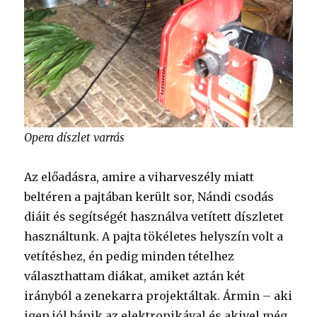
Opera díszlet varrás
Az előadásra, amire a viharveszély miatt
beltéren a pajtában került sor, Nándi csodás
diáit és segítségét használva vetített díszletet
használtunk. A pajta tökéletes helyszín volt a
vetítéshez, én pedig minden tételhez
választhattam diákat, amiket aztán két
irányból a zenekarra projektáltak. Ármin – aki
igen jól bánik az elektronikával és akivel még