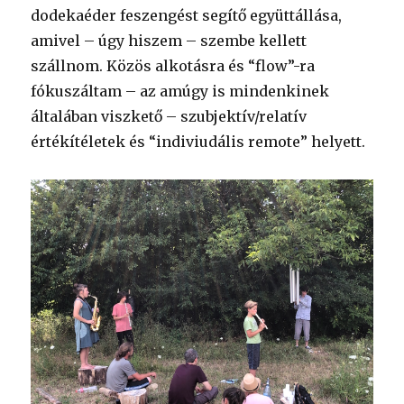
dodekaéder feszengést segítő együttállása,
amivel – úgy hiszem – szembe kellett
szállnom. Közös alkotásra és “flow”-ra
fókuszáltam – az amúgy is mindenkinek
általában viszkető – szubjektív/relatív
értékítéletek és “indiviudális remote” helyett.