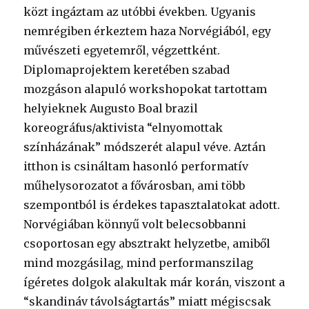
közt ingáztam az utóbbi években. Ugyanis
nemrégiben érkeztem haza Norvégiából, egy
művészeti egyetemről, végzettként.
Diplomaprojektem keretében szabad
mozgáson alapuló workshopokat tartottam
helyieknek Augusto Boal brazil
koreográfus/aktivista “elnyomottak
színházának” módszerét alapul véve. Aztán
itthon is csináltam hasonló performatív
műhelysorozatot a fővárosban, ami több
szempontból is érdekes tapasztalatokat adott.
Norvégiában könnyű volt belecsobbanni
csoportosan egy absztrakt helyzetbe, amiből
mind mozgásilag, mind performanszilag
ígéretes dolgok alakultak már korán, viszont a
“skandináv távolságtartás” miatt mégiscsak