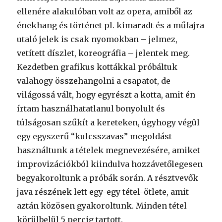
ellenére alakulóban volt az opera, amiből az
énekhang és történet pl. kimaradt és a műfajra
utaló jelek is csak nyomokban – jelmez,
vetített díszlet, koreográfia – jelentek meg.
Kezdetben grafikus kottákkal próbáltuk
valahogy összehangolni a csapatot, de
világossá vált, hogy egyrészt a kotta, amit én
írtam használhatatlanul bonyolult és
túlságosan szűkít a kereteken, úgyhogy végül
egy egyszerű “kulcsszavas” megoldást
használtunk a tételek megnevezésére, amiket
improvizációkból kiindulva hozzávetőlegesen
begyakoroltunk a próbák során. A résztvevők
java részének lett egy-egy tétel-ötlete, amit
aztán közösen gyakoroltunk. Minden tétel
körülbelül 5 percig tartott.