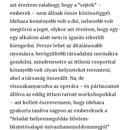
azt éreztem valahogy, hogy a “sejtek” –
emberek – nem állnak össze közössé(ggé).
Idehaza keményebb volt a dió, nehezebb volt
megtörni a jeget, olykor azt éreztem, hogy egy-
egy alkalom alatt nem is igazán sikerült
kiengedni. Persze lehet az általánosabb
nyomásra, berögzültebb társadalmi normákra
gondolni, mindenesetre az itthoni csoporttal
könnyebb volt olyan helyzeteket teremteni,
ahol a társaság összeállt. Na, de
visszakanyarodva az operára – és párhuzamot
állítva az eddig itthon tartott workshopokkal
– azt kellett észrevennem, hogy idehaza
gyakorta tanítva vagyon az embereknek a
“feladat-helyesmegoldás-félelem-
büntetésalapú-mivanhanemoldommegjól”