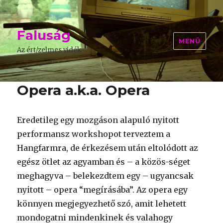
Faluság
MENÜ
Az ért/zelmes vidék
Opera a.k.a. Opera
Eredetileg egy mozgáson alapuló nyitott
performansz workshopot terveztem a
Hangfarmra, de érkezésem után eltolódott az
egész ötlet az agyamban és – a közös-séget
meghagyva – belekezdtem egy – ugyancsak
nyitott – opera “megírásába”. Az opera egy
könnyen megjegyezhető szó, amit lehetett
mondogatni mindenkinek és valahogy