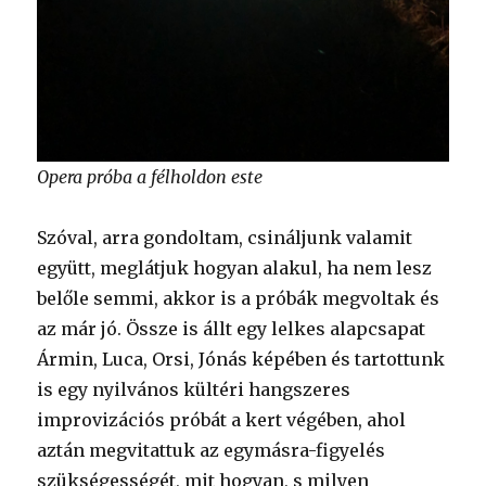
Opera próba a félholdon este
Szóval, arra gondoltam, csináljunk valamit
együtt, meglátjuk hogyan alakul, ha nem lesz
belőle semmi, akkor is a próbák megvoltak és
az már jó. Össze is állt egy lelkes alapcsapat
Ármin, Luca, Orsi, Jónás képében és tartottunk
is egy nyilvános kültéri hangszeres
improvizációs próbát a kert végében, ahol
aztán megvitattuk az egymásra-figyelés
szükségességét, mit hogyan, s milyen