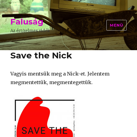
Faluság
MENÜ
Az ért/zelmes vidék
Save the Nick
Vagyis mentsük meg a Nick-et. Jelentem
megmentettük, megmentegettük.