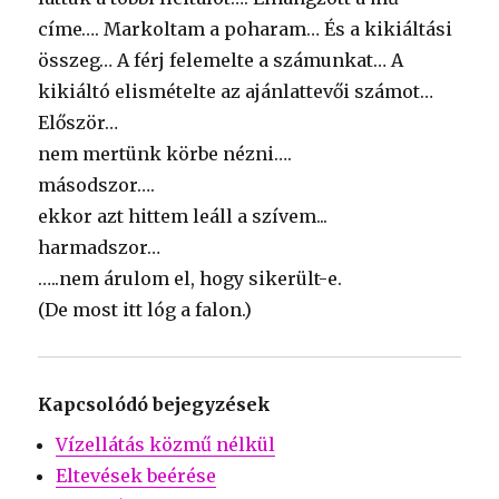
címe…. Markoltam a poharam… És a kikiáltási
összeg… A férj felemelte a számunkat… A
kikiáltó elismételte az ajánlattevői számot…
Először…
nem mertünk körbe nézni….
másodszor….
ekkor azt hittem leáll a szívem...
harmadszor…
…..nem árulom el, hogy sikerült-e.
(De most itt lóg a falon.)
Kapcsolódó bejegyzések
Vízellátás közmű nélkül
Eltevések beérése