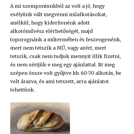
A mi szempontunkból az volt a jó, hogy
esélyünk vált megvenni műalkotásokat,
anélkül, hogy kiderítenénk adott
alkotóművész elérhetőségét, majd
toporognánk a műtermében és feszengenénk,
mert nem tetszik a MŰ, vagy azért, mert
tetszik, csak nem tudjuk mennyit illik fizetni,
és nem sértjük-e meg egy ajánlattal. Itt meg
szépen össze volt gyűjtve kb. 60-70 alkotás, be
volt árazva, és ami tetszett, arra ajánlatot
tehettünk.