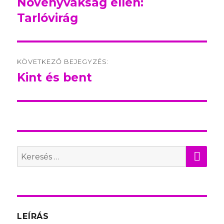
Növényvakság ellen:
Előző
Tarlóvirág
bejegyzés:
KÖVETKEZŐ BEJEGYZÉS:
Kint és bent
Következő
bejegyzés:
KER
Search
for:
LEÍRÁS