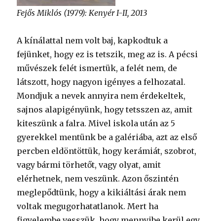
Fejős Miklós (1979): Kenyér I-II, 2013
A kínálattal nem volt baj, kapkodtuk a
fejünket, hogy ez is tetszik, meg az is. A pécsi
művészek felét ismertük, a felét nem, de
látszott, hogy nagyon igényes a felhozatal.
Mondjuk a nevek annyira nem érdekeltek,
sajnos alapigényünk, hogy tetsszen az, amit
kiteszünk a falra. Mivel iskola után az 5
gyerekkel mentünk be a galériába, azt az első
percben eldöntöttük, hogy kerámiát, szobrot,
vagy bármi törhetőt, vagy olyat, amit
elérhetnek, nem veszünk. Azon őszintén
meglepődtünk, hogy a kikiáltási árak nem
voltak megugorhatatlanok. Mert ha
figyelembe vesszük, hogy mennyibe kerül egy