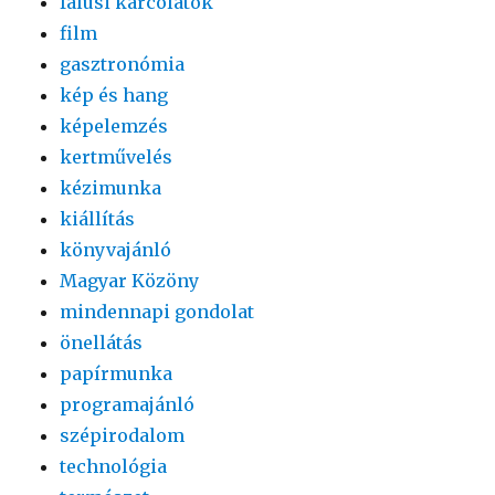
falusi karcolatok
film
gasztronómia
kép és hang
képelemzés
kertművelés
kézimunka
kiállítás
könyvajánló
Magyar Közöny
mindennapi gondolat
önellátás
papírmunka
programajánló
szépirodalom
technológia