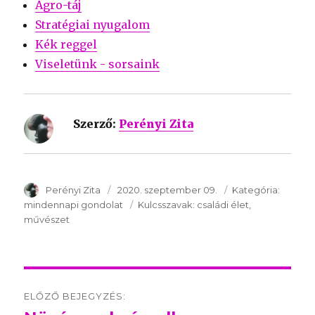
Agro-táj
Stratégiai nyugalom
Kék reggel
Viseletünk - sorsaink
Szerző:
Perényi Zita
SzerzÅ
Perényi Zita
Közzétéve:
2020. szeptember 09.
Kategória:
Kategór
mindennapi gondolat
Kulcsszavak:
Kulcsszavak:
családi élet
művészet
Post
ELŐZŐ BEJEGYZÉS:
navigation