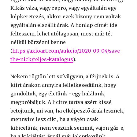
Kikás váza, vagy repro, vagy egyáltalán egy
képkeretezés, akkor ezek bizony nem voltak
egyáltalán elszállt árak. A honlap címét ide
felteszem, lehet utólagosan, most már tét
nélkül börzézni benne
(
https://axioart.com/aukcio/2020-09-04/save-
the-nick/teljes-katalogus
).
Nekem rögtön lett szívügyem, a férjnek is. A
kiírt árakon annyira fellelkesedtünk, hogy
gondoltuk, egy életünk - egy halálunk,
megpróbáljuk. A licitre tartva azért kissé
betojtunk, mi van, ha elképesztő árak lesznek,
mennyire lesz ciki, ha a végén csak
kibicelünk, nem veszünk semmit, vajon gáz-e,
ha a kikiáltási árnál már jelentkezünk.