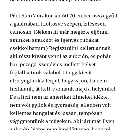
Pénteken 7 órakor kb. 60-70 ember összegyűlt
a galériában, kiöltözve szépen, ízlésesen
csinosan. (Nekem itt már megérte eljönni,
sminket, smukkot és igényes ruhákat
csekkolhattam.) Regisztrálni kellett annak,
aki részt kívánt venni az aukción, és pohár
bor, pezsgő, szendvics mellett helyet
foglalhattunk valahol. Itt egy kicsit
elrötyögtünk a férjjel, hogy vajon, ha nem
licitálunk, át kell-e adnunk majd a helyünket.
De a licit nem az amerikai filmeket idézte,
nem volt gyilok és gyorsaság, ellenben volt
kellemes hangulat és lassan, tempósan
végigmentünk a műveken. Aki járt már ilyen
aukción, biztos nem lepődött meg, hogy mi