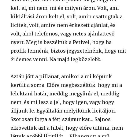
kelt el, mi nem, mi és milyen áron. Volt, ami
kikiáltási áron kelt el, volt, amin csattogtak a
licitek, volt, amire nem érkezett ajánlat, és
volt, ahol telefonos, vagy netes ajánlattevő
nyert. Meg is beszéltük a Petivel, hogy ha
profik lennénk, biztos jegyzetelnénk, hogy mit
érdemes venni. Na majd legközelebb.
Aztán jött a pillanat, amikor a mi képünk
került a sorra. Előre megbeszéltük, hogy mi a
lélektani határ, meddig megyünk el, meddig
nem, és mi lesz a jel, hogy igen, vagy hogy
álljunk le. Egyáltalán melyikünk licitáljon.
Szorosan fogta a férj számunkat… Sajnos
elkövettük azt a hibát, hogy előre ültünk, nem
láttuk a többi licitálót…. Elhangzott a mű