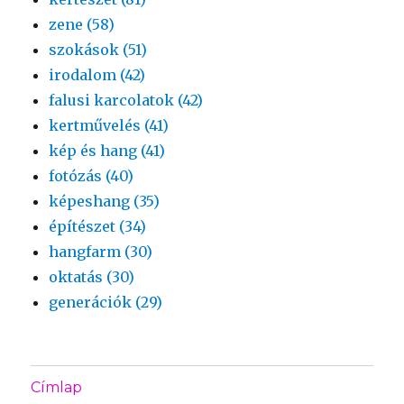
zene (58)
szokások (51)
irodalom (42)
falusi karcolatok (42)
kertművelés (41)
kép és hang (41)
fotózás (40)
képeshang (35)
építészet (34)
hangfarm (30)
oktatás (30)
generációk (29)
Címlap