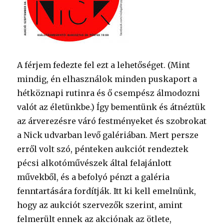
A férjem fedezte fel ezt a lehetőséget. (Mint
mindig, én elhasználok minden puskaport a
hétköznapi rutinra és ő csempész álmodozni
valót az életünkbe.) Így bementünk és átnéztük
az árverezésre váró festményeket és szobrokat
a Nick udvarban levő galériában. Mert persze
erről volt szó, pénteken aukciót rendeztek
pécsi alkotóművészek által felajánlott
művekből, és a befolyó pénzt a galéria
fenntartására fordítják. Itt ki kell emelnünk,
hogy az aukciót szervezők szerint, amint
felmerült ennek az akciónak az ötlete,