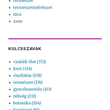
természet
természetművészet
túra
zene
KULCSSZAVAK
családi élet (372)
kert (334)
önellátás (178)
természet (176)
gyereknevelés (153)
nőiség (132)
botanika (104)
kertészet (81)