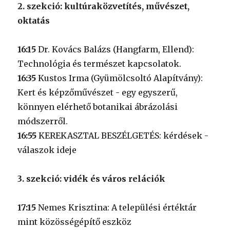
2. szekció: kultúraközvetítés, művészet,
oktatás
16:15
Dr. Kovács Balázs (Hangfarm, Ellend):
Technológia és természet kapcsolatok.
16:35
Kustos Irma (Gyümölcsoltó Alapítvány):
Kert és képzőművészet - egy egyszerű,
könnyen elérhető botanikai ábrázolási
módszerről.
16:55
KEREKASZTAL BESZÉLGETÉS: kérdések -
válaszok ideje
3. szekció: vidék és város relációk
17:15
Nemes Krisztina: A települési értéktár
mint közösségépítő eszköz