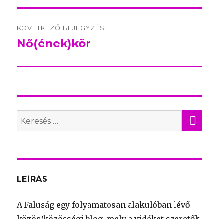
KÖVETKEZŐ BEJEGYZÉS:
Nő(ének)kör
Következő
bejegyzés:
KER
Search
for:
LEÍRÁS
A Faluság egy folyamatosan alakulóban lévő
közös/közösségi blog, mely a vidéket szeretők