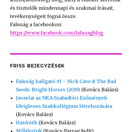
és tisztelők mindennapi és szakmai írásait,
tevékenységeit fogná össze.
Faluság a facebookon:
https://www.facebook.com/falusagblog
FRISS BEJEGYZÉSEK
Faluság hallgató #1 – Nick Cave & The Bad
Seeds: Bright Horses (2019)
(Kovács Balázs)
Javaslat az NKA Szabadtéri Esőmények
Ideiglenes Szakkollégium létrehozására
(Kovács Balázs)
Hasítóék
(Kovács Balázs)
Műbőreink
(Kovács-Parrag Judit)