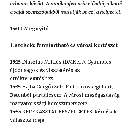
urbánus között. A minikonferencia előadói, alkotói
a saját szemszögükből mutatják be ezt a helyzetet.
15:00 Megnyitó
1. szekció: fenntartható és városi kertészet
15:15
Dlusztus Miklós (DMKert): Gyümölcs
újdonságok és visszatérés az
értékteremtéshez.
15:35
Hajba Gergő (Zöld Folt közösségi kert):
Betonból paradicsom. A városi mezőgazdaság
magyarországi keresztmetszetei.
15:55
KEREKASZTAL BESZÉLGETÉS: kérdések -
válaszok ideje