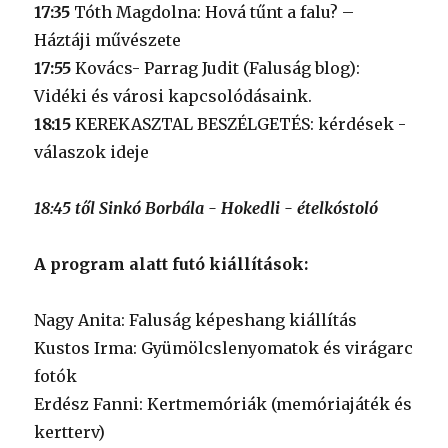
17:35
Tóth Magdolna: Hová tűnt a falu? –
Háztáji művészete
17:55
Kovács- Parrag Judit (Faluság blog):
Vidéki és városi kapcsolódásaink.
18:15
KEREKASZTAL BESZÉLGETÉS: kérdések -
válaszok ideje
18:45 től Sinkó Borbála - Hokedli - ételkóstoló
A program alatt futó kiállítások:
Nagy Anita: Faluság képeshang kiállítás
Kustos Irma: Gyümölcslenyomatok és virágarc
fotók
Erdész Fanni: Kertmemóriák (memóriajáték és
kertterv)