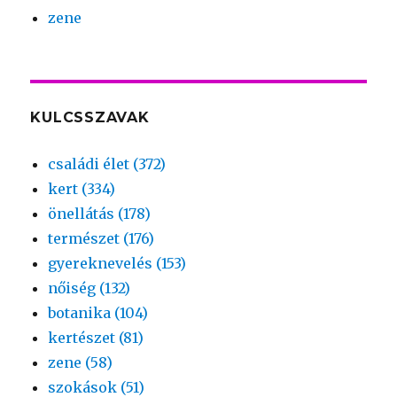
zene
KULCSSZAVAK
családi élet (372)
kert (334)
önellátás (178)
természet (176)
gyereknevelés (153)
nőiség (132)
botanika (104)
kertészet (81)
zene (58)
szokások (51)