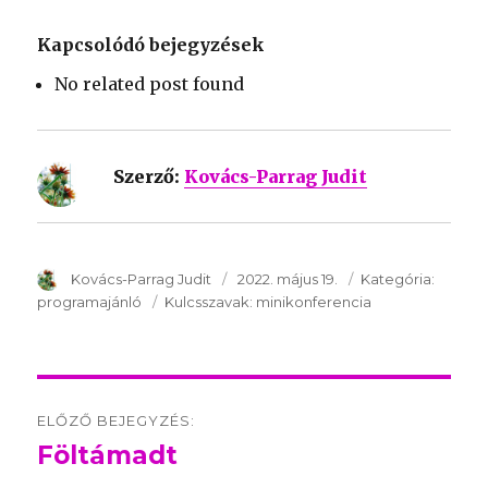
Kapcsolódó bejegyzések
No related post found
Szerző:
Kovács-Parrag Judit
SzerzÅ
Kovács-Parrag Judit
Közzétéve:
2022. május 19.
Kategória:
Kategór
programajánló
Kulcsszavak:
Kulcsszavak:
minikonferencia
Post
ELŐZŐ BEJEGYZÉS:
navigation
Föltámadt
Előző
bejegyzés: