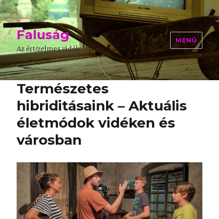
Faluság
MENÜ
Az ért/zelmes vidék
Természetes
hibriditásaink – Aktuális
életmódok vidéken és
városban