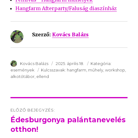
Hangfarm Afterparty/Faluság diaszínház
Szerző:
Kovács Balázs
SzerzÅ
Kovács Balázs
Közzétéve:
2025. április 18.
Kategória:
Kategória:
események
Kulcsszavak:
Kulcsszavak:
hangfarm
műhely
workshop
alkotótábor
ellend
Post
ELŐZŐ BEJEGYZÉS:
navigation
Édesburgonya palántanevelés
Előző
otthon!
bejegyzés: