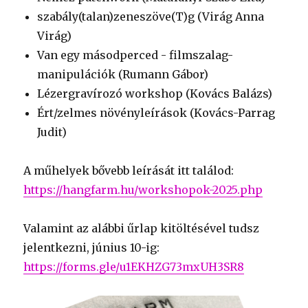
szabály(talan)zeneszöve(T)g (Virág Anna
Virág)
Van egy másodperced - filmszalag-
manipulációk (Rumann Gábor)
Lézergravírozó workshop (Kovács Balázs)
Ért/zelmes növényleírások (Kovács-Parrag
Judit)
A műhelyek bővebb leírását itt találod:
https://hangfarm.hu/workshopok-2025.php
Valamint az alábbi űrlap kitöltésével tudsz
jelentkezni, június 10-ig:
https://forms.gle/u1EKHZG73mxUH3SR8