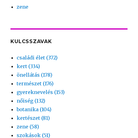
zene
KULCSSZAVAK
családi élet (372)
kert (334)
önellátás (178)
természet (176)
gyereknevelés (153)
nőiség (132)
botanika (104)
kertészet (81)
zene (58)
szokások (51)