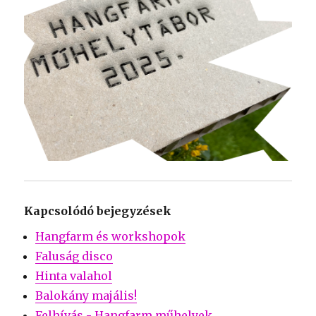
Kapcsolódó bejegyzések
Hangfarm és workshopok
Faluság disco
Hinta valahol
Balokány majális!
Felhívás - Hangfarm műhelyek