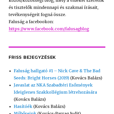
közös/közösségi blog, mely a vidéket szeretők
és tisztelők mindennapi és szakmai írásait,
tevékenységeit fogná össze.
Faluság a facebookon:
https://www.facebook.com/falusagblog
FRISS BEJEGYZÉSEK
Faluság hallgató #1 – Nick Cave & The Bad
Seeds: Bright Horses (2019)
(Kovács Balázs)
Javaslat az NKA Szabadtéri Esőmények
Ideiglenes Szakkollégium létrehozására
(Kovács Balázs)
Hasítóék
(Kovács Balázs)
Műbőreink
(Kovács-Parrag Judit)