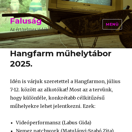
Faluság
MENÜ
Az ért/zelmes vidék
Hangfarm műhelytábor
2025.
Idén is várjuk szeretettel a Hangfarmon, július
7-12. között az alkotókat! Most az a tervünk,
hogy különféle, konkrétabb célkitűzésű
műhelyekre lehet jelentkezni. Ezek:
Videóperformansz (Labus Gida)
Nemez patchwork (Matulányi-Szabó Zita)