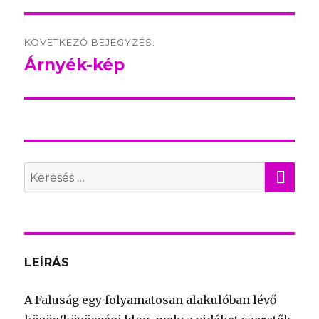
KÖVETKEZŐ BEJEGYZÉS:
Árnyék-kép
Következő
bejegyzés:
KER
Search
for:
LEÍRÁS
A Faluság egy folyamatosan alakulóban lévő