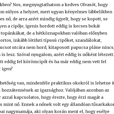
ben? Nos, megnyugtathatom a kedves Olvasót, hogy
em súlyos a helyzet, mert ugyan kényelmes lábbelikben
ves nő, de arra azért mindig ügyelt, hogy se kopott, se
en a cipője, igenis hordott eddig is kecses bokát
os topánkákat, de a hétköznapokban valóban előnyben
portos, inkább lótifuti típusú cipőket, szandálokat,
pucsot utcára nem hord, kitaposott papucsa pláne nincs
is lesz. Szóval nyugalom, azért eddig is nőként létezett
tt eddig fel körömcipőt és ha már eddig nem vett fel
t igen?
hetőség van, mindenféle praktikus okokról is lehetne i
is hozzátennének az igazsághoz. Valójában azonban az
 azzal kapcsolatos, hogy érezte, hogy érzi magát a
es mint nő. Ennek a nőnek volt egy állandóan tűsarkako
ai nagymamája, aki olyan korán ment el, hogy esélye