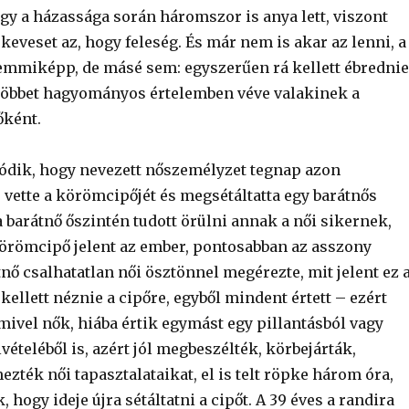
ogy a házassága során háromszor is anya lett, viszont
eveset az, hogy feleség. És már nem is akar az lenni, a
semmiképp, de másé sem: egyszerűen rá kellett ébrednie
többet hagyományos értelemben véve valakinek a
őként.
atódik, hogy nevezett nőszemélyzet tegnap azon
 vette a körömcipőjét és megsétáltatta egy barátnős
a barátnő őszintén tudott örülni annak a női sikernek,
körömcipő jelent az ember, pontosabban az asszony
tnő csalhatatlan női ösztönnel megérezte, mit jelent ez 
 kellett néznie a cipőre, egyből mindent értett – ezért
mivel nők, hiába értik egymást egy pillantásból vagy
lvételéből is, azért jól megbeszélték, körbejárták,
mezték női tapasztalataikat, el is telt röpke három óra,
, hogy ideje újra sétáltatni a cipőt. A 39 éves a randira