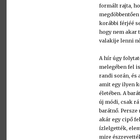
formált rajta, h
megdöbbentően k
korábbi férjéé 
hogy nem akar 
valakije lenni n
A hír úgy folyt
melegében fel is
randi során, és 
amit egy ilyen 
életében. A bará
új módi, csak rá
barátnő. Persze 
akár egy cipő fe
ízlelgették, ele
mire észrevették