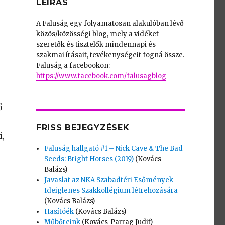
LEÍRÁS
A Faluság egy folyamatosan alakulóban lévő
közös/közösségi blog, mely a vidéket
szeretők és tisztelők mindennapi és
szakmai írásait, tevékenységeit fogná össze.
Faluság a facebookon:
https://www.facebook.com/falusagblog
ő
FRISS BEJEGYZÉSEK
i,
Faluság hallgató #1 – Nick Cave & The Bad
Seeds: Bright Horses (2019)
(Kovács
Balázs)
Javaslat az NKA Szabadtéri Esőmények
Ideiglenes Szakkollégium létrehozására
(Kovács Balázs)
Hasítóék
(Kovács Balázs)
Műbőreink
(Kovács-Parrag Judit)