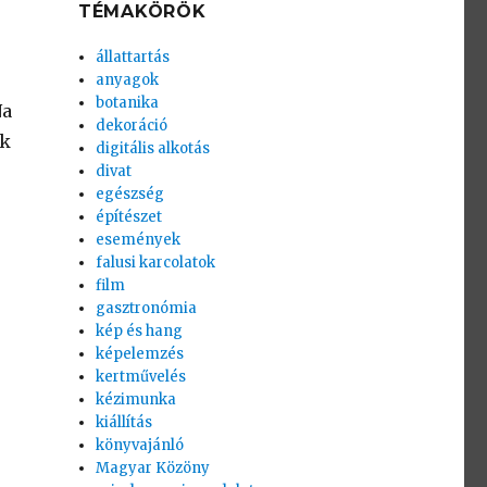
TÉMAKÖRÖK
állattartás
anyagok
botanika
Na
dekoráció
ek
digitális alkotás
divat
egészség
építészet
események
falusi karcolatok
film
gasztronómia
kép és hang
képelemzés
kertművelés
kézimunka
kiállítás
könyvajánló
Magyar Közöny