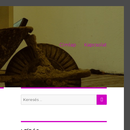
Címlap
Kapcsolat
KERES
Search
for: