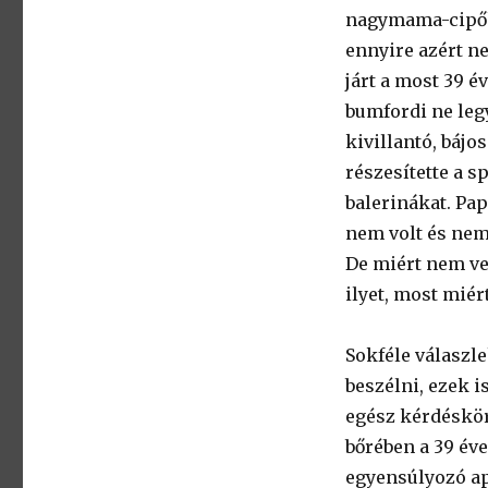
nagymama-cipők
ennyire azért n
járt a most 39 é
bumfordi ne legy
kivillantó, báj
részesítette a s
balerinákat. Pa
nem volt és nem 
De miért nem ve
ilyet, most miér
Sokféle válaszle
beszélni, ezek 
egész kérdéskör
bőrében a 39 év
egyensúlyozó ap