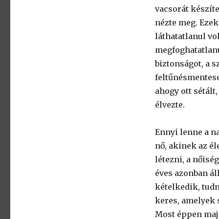
vacsorát készíte
nézte meg. Ezek
láthatatlanul vo
megfoghatatlanu
biztonságot, a s
feltűnésmentese
ahogy ott sétált,
élvezte.
Ennyi lenne a na
nő, akinek az él
létezni, a nőisé
éves azonban ál
kételkedik, tud
keres, amelyek s
Most éppen majd