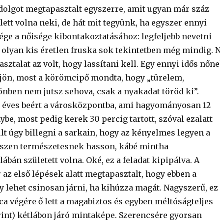
dolgot megtapasztalt egyszerre, amit ugyan már száz
llett volna neki, de hát mit tegyünk, ha egyszer ennyi
ége a nőisége kibontakoztatásához: legfeljebb nevetni
y olyan kis éretlen fruska sok tekintetben még mindig. 
asztalat az volt, hogy lassítani kell. Egy ennyi idős nőn
s jön, most a körömcipő mondta, hogy „türelem,
nben nem jutsz sehova, csak a nyakadat töröd ki”.
9 éves beért a városközpontba, ami hagyományosan 12
ybe, most pedig kerek 30 percig tartott, szóval ezalatt
t úgy billegni a sarkain, hogy az kényelmes legyen a
észen természetesnek hasson, kábé mintha
ábán született volna. Oké, ez a feladat kipipálva. A
az első lépések alatt megtapasztalt, hogy ebben a
y lehet csinosan járni, ha kihúzza magát. Nagyszerű, ez
ca végére ő lett a magabiztos és egyben méltóságteljes
erint) kétlábon járó mintaképe. Szerencsére gyorsan