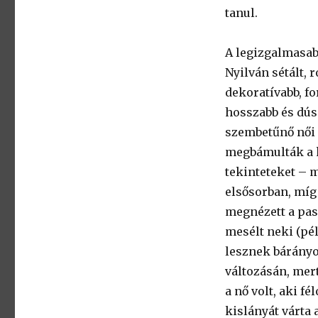
tanul.
A legizgalmasabb
Nyilván sétált, 
dekoratívabb, fo
hosszabb és dúsa
szembetűnő női 
megbámulták a k
tekinteteket – m
elsősorban, míg 
megnézett a pas
mesélt neki (pé
lesznek bárányok 
változásán, mer
a nő volt, aki f
kislányát várta 