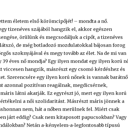
tem életem első körömcipőjét! – mondta a nő.
egy tizenéves szájából hangzik el, akkor egészen
sengése, örülünk és megcsodáljuk a cipőt, a tizenéves
átszó, de még botladozó mozdulatokkal bájosan forog
rgős szoknyájával és megy tovább az élet. Na de mi van
gy 39 éves nő mondja? Egy ilyen mondat egy ilyen korú n
zt viccesen hangzik, másrészt egy csomó kérdéshez és
et. Szerencsére egy ilyen korú nőnek is vannak barátnő
nt azonnal pozitívan reagálnak, megdicsérnek,
áris látni akarják. Ez egyrészt jó, mert egy ilyen korú
értékelni a női szolidaritást. Másrészt máris jönnek a
shonnan nem, hát a nőben merülnek fel. Miért csak
en járt eddig? Csak nem kitaposott papucsokban? Vagy
ndálokban? Netán a-kényelem-a-legfontosabb típusú