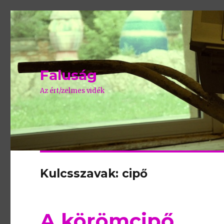
Faluság
Az ért/zelmes vidék
Kulcsszavak: cipő
A körömcipő