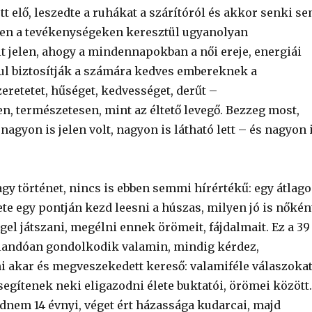
tt elő, leszedte a ruhákat a szárítóról és akkor senki s
en a tevékenységeken keresztül ugyanolyan
lt jelen, ahogy a mindennapokban a női ereje, energiái
l biztosítják a számára kedves embereknek a
zeretetet, hűséget, kedvességet, derűt –
n, természetesen, mint az éltető levegő. Bezzeg most,
 nagyon is jelen volt, nagyon is látható lett – és nagyon 
gy történet, nincs is ebben semmi hírértékű: egy átlago
ete egy pontján kezd leesni a húszas, milyen jó is nőkén
ggel játszani, megélni ennek örömeit, fájdalmait. Ez a 39
landóan gondolkodik valamin, mindig kérdez,
ni akar és megveszekedett kereső: valamiféle válaszoka
egítenek neki eligazodni élete buktatói, örömei között.
nem 14 évnyi, véget ért házassága kudarcai, majd