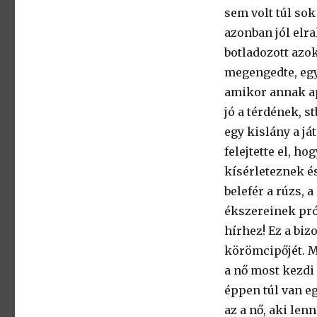
sem volt túl sok
azonban jól elr
botladozott azo
megengedte, egy
amikor annak ap
jó a térdének, s
egy kislány a já
felejtette el, h
kísérleteznek é
belefér a rúzs, 
ékszereinek prób
hírhez! Ez a biz
körömcipőjét. Mi
a nő most kezdi
éppen túl van e
az a nő, aki len