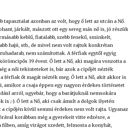
 tapasztalat azonban az volt, hogy ő lett az utcán a Nő.
rohant, járkált, mászott ott egy sereg más nő is, jó részü
rmásabb keblű, fiatalabb, szebb fenekű, sminkelt,
bb hajú, stb., de mivel nem volt rajtuk konkrétan
ruhadarab, nem számítottak. A férfiak egytől egyig
örömcipős 39 évest. Ő lett a Nő, aki magára vonzotta a
ég a női tekinteteket is, bár azok a cipőjét nézték
a férfiak őt magát nézték meg. Ő lett a Nő, akit akkor is
i, amikor a csaja éppen egy nagyon érdekes történetet
ldául arról, ugyebár, hogy a barátjuknál nemsokára
is ;-). Ő lett a Nő, aki csak ámult a dolgok ilyetén
t a cipőjén kívül semmi érdekes nem volt rajta. Ugyanaz
élórával korábban még a gyerekeit vitte edzésre, a
a fűben, amíg virágot szedett, felmosta a konyhát,