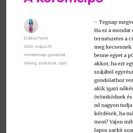
– Tegnap megvet
Ha ez a mondat 
Szerző
Erdész Fanni
természetes a c
Publikálva
2020. május 25.
meg kecsesnek l
Témakör
mindennapi gondolat
benne egyet a pö
Kulcsszavak
nőiség
szokások
cipő
akkor, ha ezt e
szájából egyrés
gondolathoz vez
akik igazi nőké
örömködnek és m
nő nagyon tudja 
kérdések, ha má
most? Vajon mib
lapos sarkú sza