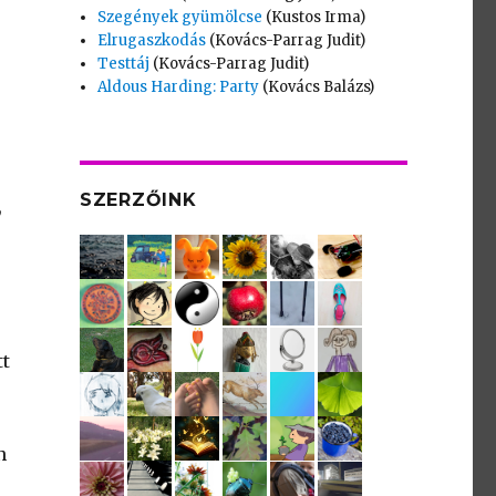
Szegények gyümölcse
(Kustos Irma)
Elrugaszkodás
(Kovács-Parrag Judit)
Testtáj
(Kovács-Parrag Judit)
Aldous Harding: Party
(Kovács Balázs)
SZERZŐINK
,
.
tt
n