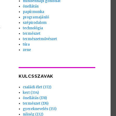
mindennapi gondolat
önellátás
papírmunka
programajánló
szépirodalom
k
technológia
természet
természetművészet
túra
zene
KULCSSZAVAK
családi élet (372)
kert (334)
önellátás (178)
természet (176)
gyereknevelés (153)
nőiség (132)