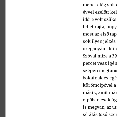
menet elég sok 
évvel ezelőtt ke
időre volt szüks
lehet rajta, hog
most az első tap
sok ilyen jelzé
öreganyám, külö
Szóval mire a 3
percet vesz igén
szépen megtanul
bokáinak és eg
körömcipővel a l
másik, amit már 
cipőben csak úg
is megvan, az ut
sétálás (szó sz