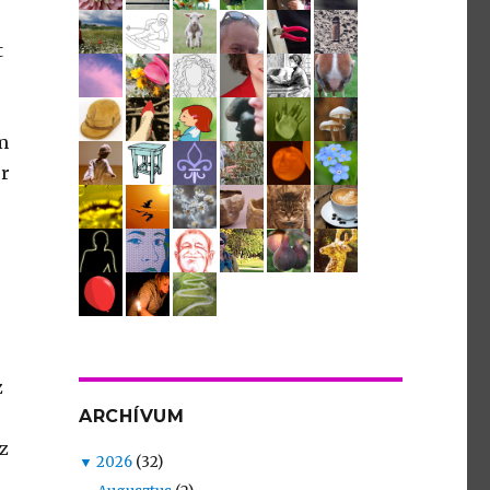
t
m
or
z
ARCHÍVUM
z
▼
2026
(32)