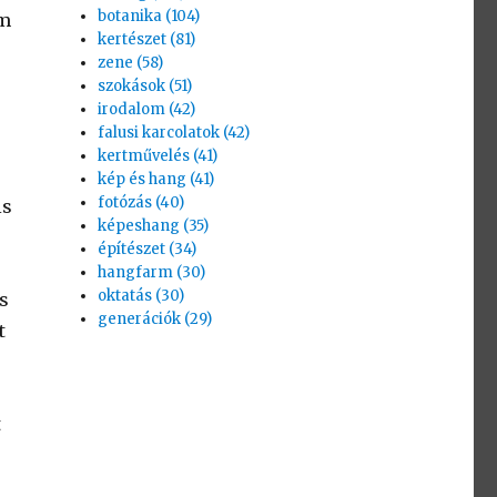
botanika (104)
em
kertészet (81)
zene (58)
szokások (51)
irodalom (42)
falusi karcolatok (42)
kertművelés (41)
kép és hang (41)
fotózás (40)
is
képeshang (35)
építészet (34)
hangfarm (30)
oktatás (30)
s
generációk (29)
t
t