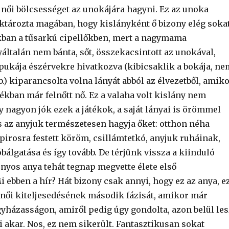
 női bölcsességet az unokájára hagyni. Ez az unoka
aktározta magában, hogy kislányként ő bizony elég soka
kban a tűsarkú cipellőkben, mert a nagymama
általán nem bánta, sőt, összekacsintott az unokával,
ukája észérvekre hivatkozva (kibicsaklik a bokája, ne
tb.) kiparancsolta volna lányát abból az élvezetből, amik
tékban már felnőtt nő. Ez a valaha volt kislány nem
ogy nagyon jók ezek a játékok, a saját lányai is örömmel
s az anyjuk természetesen hagyja őket: otthon néha
a pirosra festett köröm, csillámtetkó, anyjuk ruháinak,
álgatása és így tovább. De térjünk vissza a kiinduló
onyos anya tehát tegnap megvette élete első
 ebben a hír? Hát bizony csak annyi, hogy ez az anya, e
 női kiteljesedésének második fázisát, amikor már
gyházasságon, amiről pedig úgy gondolta, azon belül les
ni akar. Nos, ez nem sikerült. Fantasztikusan sokat