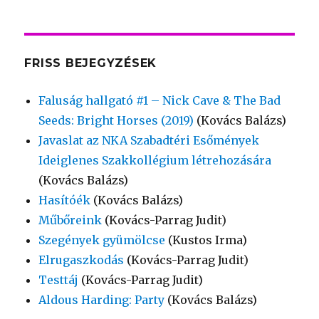
FRISS BEJEGYZÉSEK
Faluság hallgató #1 – Nick Cave & The Bad
Seeds: Bright Horses (2019)
(Kovács Balázs)
Javaslat az NKA Szabadtéri Esőmények
Ideiglenes Szakkollégium létrehozására
(Kovács Balázs)
Hasítóék
(Kovács Balázs)
Műbőreink
(Kovács-Parrag Judit)
Szegények gyümölcse
(Kustos Irma)
Elrugaszkodás
(Kovács-Parrag Judit)
Testtáj
(Kovács-Parrag Judit)
Aldous Harding: Party
(Kovács Balázs)