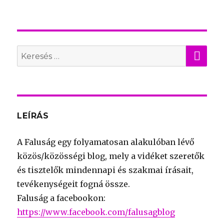
KER
Search
for:
LEÍRÁS
A Faluság egy folyamatosan alakulóban lévő
közös/közösségi blog, mely a vidéket szeretők
és tisztelők mindennapi és szakmai írásait,
tevékenységeit fogná össze.
Faluság a facebookon:
https://www.facebook.com/falusagblog