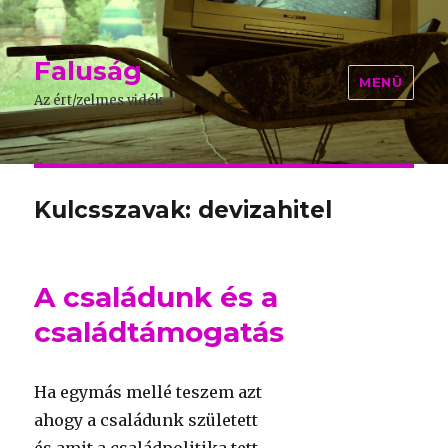
Faluság
MENÜ
Az ért/zelmes vidék
Kulcsszavak: devizahitel
A családunk és a
családtámogatás
Ha egymás mellé teszem azt
ahogy a családunk született