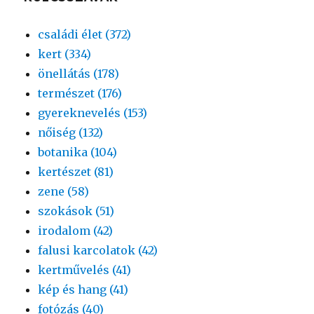
családi élet (372)
kert (334)
önellátás (178)
természet (176)
gyereknevelés (153)
nőiség (132)
botanika (104)
kertészet (81)
zene (58)
szokások (51)
irodalom (42)
falusi karcolatok (42)
kertművelés (41)
kép és hang (41)
fotózás (40)