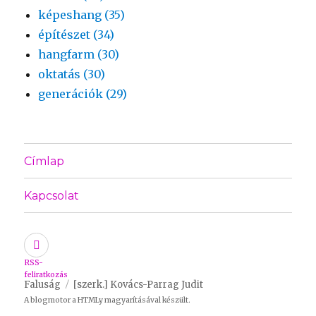
képeshang (35)
építészet (34)
hangfarm (30)
oktatás (30)
generációk (29)
Címlap
Kapcsolat
RSS-
feliratkozás
Faluság
[szerk.] Kovács-Parrag Judit
A blogmotor a
HTMLy
magyarításával készült.