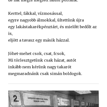
de hát mégis meglett falusi portánk.
Kerttel, fákkal, vízmosással,
egyre nagyobb álmokkal, ültettünk újra
egy lakástakarékpénztárt, és mielőtt bedőlt az
is,
eljött a tavasz egy másik házzal.
Jöhet-mehet csok, csat, fcsok,
Mi törlesztgetünk csak házat, autót
inkább nem kérünk nagy takarót
megmaradnánk csak simán boldogok.