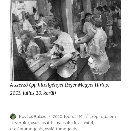
A szerző épp hiteligényel (Fejér Megyei Hírlap,
2003. július 20. körül)
Szerző
Kovács Balázs
Publikálva
2020. február 14.
Témakör
szépirodalom
Kulcsszavak
versike
csok
csat
falusi csok
devizahitel
családtámogatás
csalástámogatás