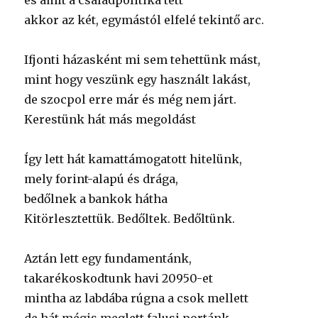
és amit a családpolitika tett
akkor az két, egymástól elfelé tekintő arc.
Ifjonti házasként mi sem tehettünk mást,
mint hogy veszünk egy használt lakást,
de szocpol erre már és még nem járt.
Kerestünk hát más megoldást
Így lett hát kamattámogatott hitelünk,
mely forint-alapú és drága,
bedőlnek a bankok hátha
Kitörlesztettük. Bedőltek. Bedőltünk.
Aztán lett egy fundamentánk,
takarékoskodtunk havi 20950-et
mintha az labdába rúgna a csok mellett