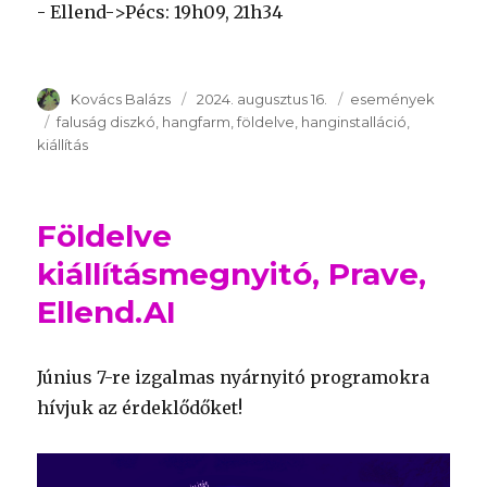
- Ellend->Pécs: 19h09, 21h34
Szerző
Kovács Balázs
Publikálva
2024. augusztus 16.
Témakör
események
Kulcsszavak
faluság diszkó
hangfarm
földelve
hanginstalláció
kiállítás
Földelve
kiállításmegnyitó, Prave,
Ellend.AI
Június 7-re izgalmas nyárnyitó programokra
hívjuk az érdeklődőket!