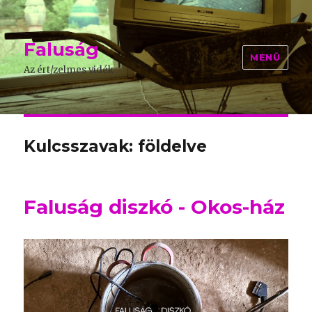
Faluság
MENÜ
Az ért/zelmes vidék
Kulcsszavak: földelve
Faluság diszkó - Okos-ház