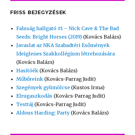
FRISS BEJEGYZÉSEK
Faluság hallgató #1 – Nick Cave & The Bad
Seeds: Bright Horses (2019)
(Kovács Balázs)
Javaslat az NKA Szabadtéri Esőmények
Ideiglenes Szakkollégium létrehozására
(Kovács Balázs)
Hasítóék
(Kovács Balázs)
Műbőreink
(Kovács-Parrag Judit)
Szegények gyümölcse
(Kustos Irma)
Elrugaszkodás
(Kovács-Parrag Judit)
Testtáj
(Kovács-Parrag Judit)
Aldous Harding: Party
(Kovács Balázs)