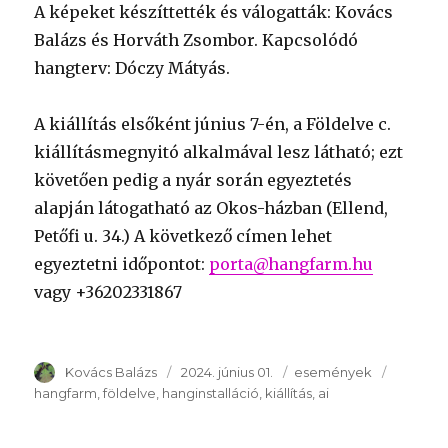
A képeket készíttették és válogatták: Kovács
Balázs és Horváth Zsombor. Kapcsolódó
hangterv: Dóczy Mátyás.
A kiállítás elsőként június 7-én, a Földelve c.
kiállításmegnyitó alkalmával lesz látható; ezt
követően pedig a nyár során egyeztetés
alapján látogatható az Okos-házban (Ellend,
Petőfi u. 34.) A következő címen lehet
egyeztetni időpontot:
porta@hangfarm.hu
vagy +36202331867
Szerző
Kovács Balázs
Publikálva
2024. június 01.
Témakör
események
Kulcssz
hangfarm
földelve
hanginstalláció
kiállítás
ai