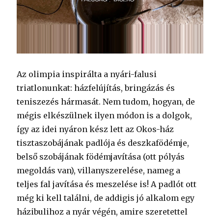
Az olimpia inspirálta a nyári-falusi
triatlonunkat: házfelújítás, bringázás és
teniszezés hármasát. Nem tudom, hogyan, de
mégis elkészülnek ilyen módon is a dolgok,
így az idei nyáron kész lett az Okos-ház
tisztaszobájának padlója és deszkafödémje,
belső szobájának födémjavítása (ott pólyás
megoldás van), villanyszerelése, nameg a
teljes fal javítása és meszelése is! A padlót ott
még ki kell találni, de addigis jó alkalom egy
házibulihoz a nyár végén, amire szeretettel