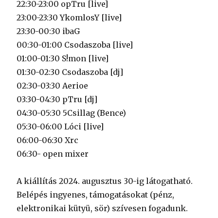
22:30-23:00 opTru [live]
23:00-23:30 YkomlosY [live]
23:30-00:30 ibaG
00:30-01:00 Csodaszoba [live]
01:00-01:30 S!mon [live]
01:30-02:30 Csodaszoba [dj]
02:30-03:30 Aerioe
03:30-04:30 pTru [dj]
04:30-05:30 5Csillag (Bence)
05:30-06:00 Lóci [live]
06:00-06:30 Xrc
06:30- open mixer
A kiállítás 2024. augusztus 30-ig látogatható.
Belépés ingyenes, támogatásokat (pénz,
elektronikai kütyü, sör) szívesen fogadunk.