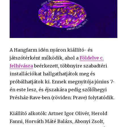
A Hangfarm idén nyáron kiállító- és
játszótérként működik, ahol a
Földelve c.
felhívásra
beérkezett, többnyire szabadtéri
installációkat hallgathatjátok meg és
próbálhatjátok ki. Ennek megnyitója június 7-
én este lesz, és éjszakára pedig szőlőhegyi
Présház-Rave-ben (röviden: Prave) folytatódik.
Kiállító alkotók: Artner Igor Olivér, Herold
Fanni, Horváth Máté Balázs, Abonyi Zsolt,