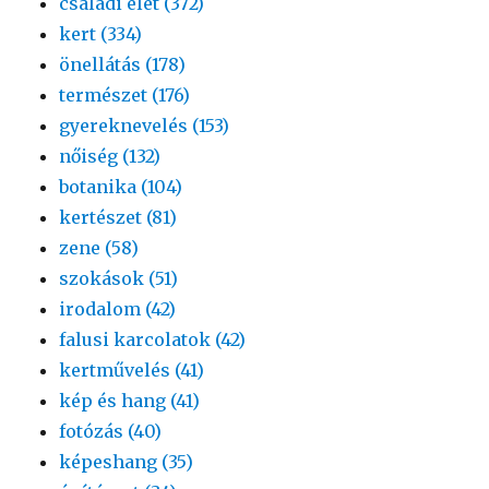
családi élet (372)
kert (334)
önellátás (178)
természet (176)
gyereknevelés (153)
nőiség (132)
botanika (104)
kertészet (81)
zene (58)
szokások (51)
irodalom (42)
falusi karcolatok (42)
kertművelés (41)
kép és hang (41)
fotózás (40)
képeshang (35)