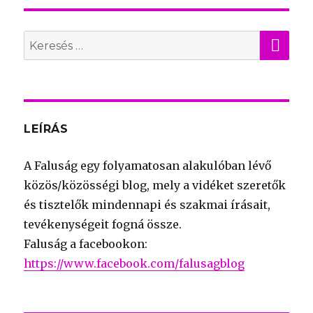
KER
Search
for:
LEÍRÁS
A Faluság egy folyamatosan alakulóban lévő
közös/közösségi blog, mely a vidéket szeretők
és tisztelők mindennapi és szakmai írásait,
tevékenységeit fogná össze.
Faluság a facebookon:
https://www.facebook.com/falusagblog