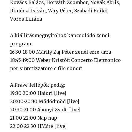
Kovács Balázs, Horváth Zsombor, Novák Ábris,
Rimóczi István, Váry Péter, Szabadi Enikő,
Vörös Liliána
A kiállításmegnyitóhoz kapcsolódó zenei
program:
16:30-18:00 Márffy Zaj Péter zenél erre-arra
18:45-19:00 Weber Kristóf: Concerto Elettronico
per sintetizzatore e file sonori
A Prave-fellépők pedig:
19:30-20:00 Haiori [live]
20:00-20:30 Mödödmöd [live]
20:30-21:00 Abonyi Zsolt [live]
21:00-22:00 Nap nap
22:00-22:30 HMáté [live]