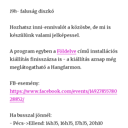
19h-
faluság diszkó
Hozhatsz inni-ennivalót a közösbe, de mi is
készülünk valami jelképessel.
A program egyben a
Földelve
című installációs
kiállítás finisszázsa is - a kiállítás aznap még
meglátogatható a Hangfarmon.
FB-esemény:
https://www.facebook.com/events/14927855780
28852/
Ha busszal jönnél:
- Pécs->Ellend: 14h35, 16h35, 17h35, 20h10