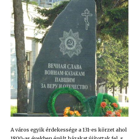
A város egyik érdekessége a 131-es körzet ahol
1800-as években épült házakat újítottak fel, s