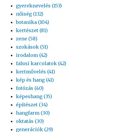
gyereknevelés (153)
nőiség (132)
botanika (104)
kertészet (81)
zene (58)
szokások (51)
irodalom (42)
falusi karcolatok (42)
kertművelés (41)
kép és hang (41)
fotózás (40)
képeshang (35)
építészet (34)
hangfarm (30)
oktatás (30)
generációk (29)