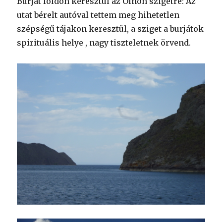
Burját földön keresztül az Olhon szigetre: Az
utat bérelt autóval tettem meg hihetetlen
szépségű tájakon keresztül, a sziget a burjátok
spirituális helye , nagy tiszteletnek örvend.