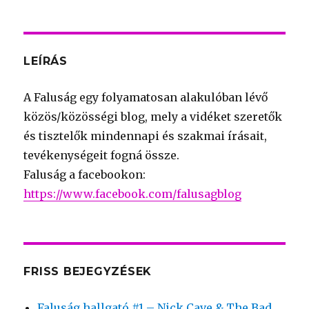
LEÍRÁS
A Faluság egy folyamatosan alakulóban lévő
közös/közösségi blog, mely a vidéket szeretők
és tisztelők mindennapi és szakmai írásait,
tevékenységeit fogná össze.
Faluság a facebookon:
https://www.facebook.com/falusagblog
FRISS BEJEGYZÉSEK
Faluság hallgató #1 – Nick Cave & The Bad