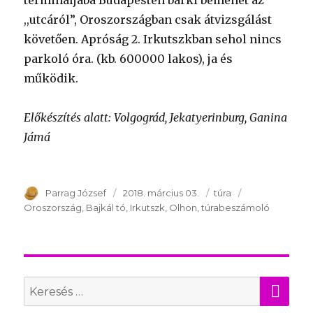
termináljába Budapesten bárki bemehet az
,,utcáról”, Oroszországban csak átvizsgálást
követően. Apróság 2. Irkutszkban sehol nincs
parkoló óra. (kb. 600000 lakos), ja és
működik.
Előkészítés alatt: Volgográd, Jekatyerinburg, Ganina
Jámá
Szerző
Parrag József
Publikálva
2018. március 03.
Témakör
túra
Kulcsszavak
Oroszország
Bajkál tó
Irkutszk
Olhon
túrabeszámoló
KER
Search
for: