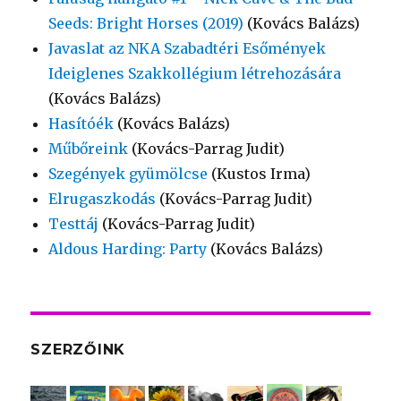
Seeds: Bright Horses (2019)
(Kovács Balázs)
Javaslat az NKA Szabadtéri Esőmények
Ideiglenes Szakkollégium létrehozására
(Kovács Balázs)
Hasítóék
(Kovács Balázs)
Műbőreink
(Kovács-Parrag Judit)
Szegények gyümölcse
(Kustos Irma)
Elrugaszkodás
(Kovács-Parrag Judit)
Testtáj
(Kovács-Parrag Judit)
Aldous Harding: Party
(Kovács Balázs)
SZERZŐINK