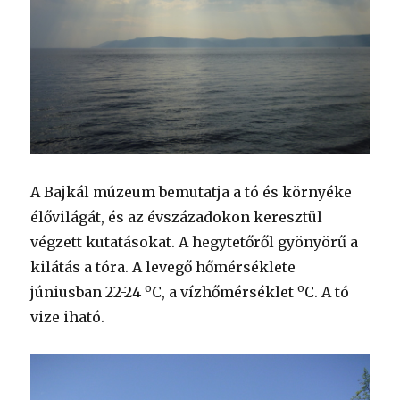
A Bajkál múzeum bemutatja a tó és környéke
élővilágát, és az évszázadokon keresztül
végzett kutatásokat. A hegytetőről gyönyörű a
kilátás a tóra. A levegő hőmérséklete
o
o
júniusban 22-24
C, a vízhőmérséklet
C. A tó
vize iható.