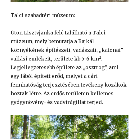
Talci szabadtéri múzeum:
Úton Lisztvjanka felé található a Talci
múzeum, mely bemutatja a Bajkál
környékének építészeti, vadászati, ,,katonai”
2
vallási emlékeit, területe kb 5-6 km
.
Legjellegzetesebb épülete az ,,osztrog”, ami
egy fából épített erőd, melyet a cári
fennhatóság terjesztésében tevékeny kozákok
hoztak létre. Az erdős területen kellemes
gyógynövény- és vadvirágillat terjed.