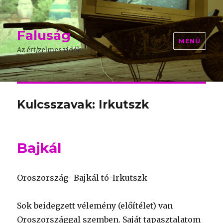
Faluság
MENÜ
Az ért/zelmes vidék
Kulcsszavak: Irkutszk
Bajkál
Oroszország- Bajkál tó-Irkutszk
Sok beidegzett vélemény (előítélet) van
Oroszországgal szemben. Saját tapasztalatom