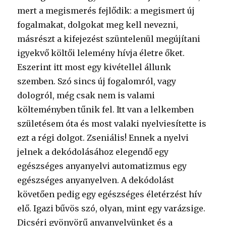
mert a megismerés fejlődik: a megismert új
fogalmakat, dolgokat meg kell nevezni,
másrészt a kifejezést szüntelenül megújítani
igyekvő költői lelemény hívja életre őket.
Eszerint itt most egy kivétellel állunk
szemben. Szó sincs új fogalomról, vagy
dologról, még csak nem is valami
költeményben tűnik fel. Itt van a lelkemben
születésem óta és most valaki nyelviesítette is
ezt a régi dolgot. Zseniális! Ennek a nyelvi
jelnek a dekódolásához elegendő egy
egészséges anyanyelvi automatizmus egy
egészséges anyanyelven. A dekódolást
követően pedig egy egészséges életérzést hív
elő. Igazi bűvös szó, olyan, mint egy varázsige.
Dicséri gyönyörű anyanyelvünket és a