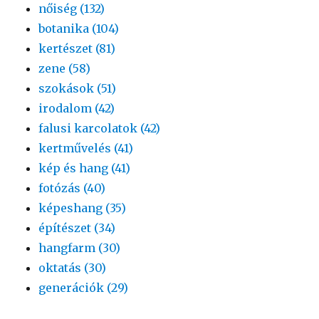
nőiség (132)
botanika (104)
kertészet (81)
zene (58)
szokások (51)
irodalom (42)
falusi karcolatok (42)
kertművelés (41)
kép és hang (41)
fotózás (40)
képeshang (35)
építészet (34)
hangfarm (30)
oktatás (30)
generációk (29)