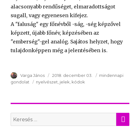
alacsonyabb rendűséget, elmaradottságot
sugall, vagy egyenesen kifejez.
A "faluság" egy főnévből -ság, -ség képzővel
képzett, újabb főnév, képzésében az
"emberség"-gel analóg. Sajátos helyzet, hogy
tulajdonképpen még a jelentésében is.
Szerző
Varga János
Publikálva
2018. december 03.
Témakör
mindennapi
gondolat
Kulcsszavak
nyelvészet
jelek
kódok
KER
Search
for: