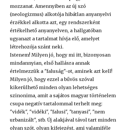
mozzanat. Amennyiben az új szó
(neologizmus) alkotója hibátlan anyanyelvi
érzékkel alkotta azt, egy rendszerként
értékelhető anyanyelven, a hallgatóban
ugyanazt a tartalmat hívja elő, amelyet
létrehozója szánt neki.
Istenem! Milyen jó, hogy mi itt, bizonyosan
mindannyian, első hallásra annak
értelmezzük a "faluság"-ot, aminek azt kell!
Milyen jó, hogy ezzel a bűvös szóval
kikerülhető minden olyan lehetséges
szinonima, amit a sajátos magyar történelem
csupa negatív tartalommal terhelt meg:
"vidék", "vidéki", "falusi", "tanyasi", "nem
urbanizált", stb. Új alakjával távol tart minden
olyan szót, olyan kifejezést, ami valamiféle