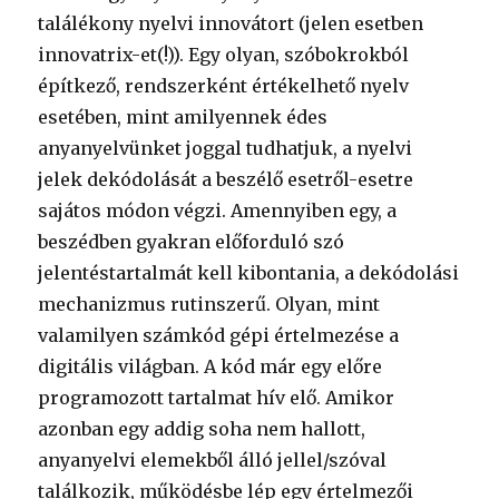
találékony nyelvi innovátort (jelen esetben
innovatrix-et(!)). Egy olyan, szóbokrokból
építkező, rendszerként értékelhető nyelv
esetében, mint amilyennek édes
anyanyelvünket joggal tudhatjuk, a nyelvi
jelek dekódolását a beszélő esetről-esetre
sajátos módon végzi. Amennyiben egy, a
beszédben gyakran előforduló szó
jelentéstartalmát kell kibontania, a dekódolási
mechanizmus rutinszerű. Olyan, mint
valamilyen számkód gépi értelmezése a
digitális világban. A kód már egy előre
programozott tartalmat hív elő. Amikor
azonban egy addig soha nem hallott,
anyanyelvi elemekből álló jellel/szóval
találkozik, működésbe lép egy értelmezői