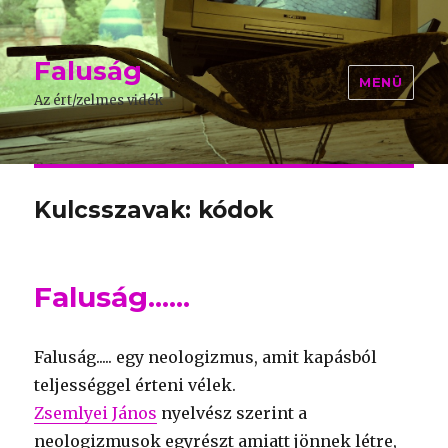
Faluság
MENÜ
Az ért/zelmes vidék
Kulcsszavak: kódok
Faluság......
Faluság..... egy neologizmus, amit kapásból
teljességgel érteni vélek.
Zsemlyei János
nyelvész szerint a
neologizmusok egyrészt amiatt jönnek létre,