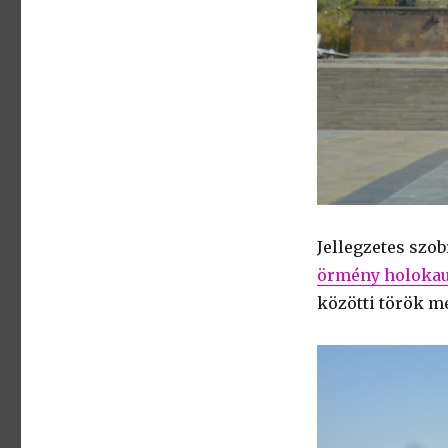
Jellegzetes szob
örmény holokau
közötti török m