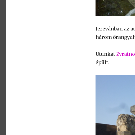
Jerevánban az a
három őrangyal
Utunkat
Zvratn
épült.