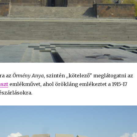
ra az
Örmény Anya
, szintén ,,kötelező" meglátogatni az
szt
emlékművet, ahol örökláng emlékeztet a 1915-17
észárlásokra.