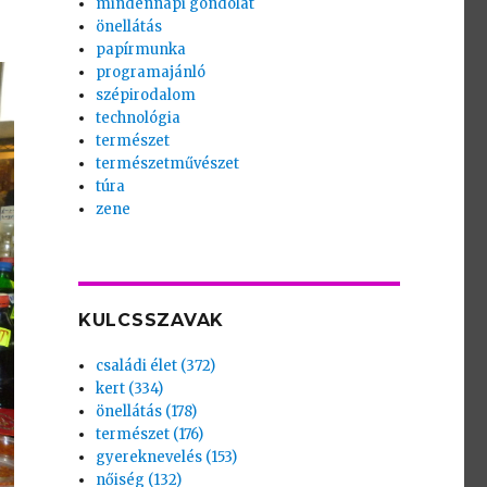
mindennapi gondolat
önellátás
papírmunka
programajánló
szépirodalom
technológia
természet
természetművészet
túra
zene
KULCSSZAVAK
családi élet (372)
kert (334)
önellátás (178)
természet (176)
gyereknevelés (153)
nőiség (132)