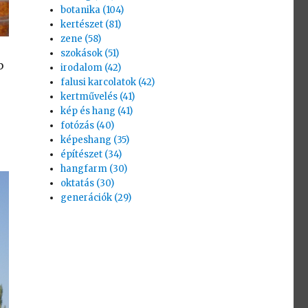
botanika (104)
kertészet (81)
zene (58)
szokások (51)
b
irodalom (42)
falusi karcolatok (42)
kertművelés (41)
kép és hang (41)
fotózás (40)
képeshang (35)
építészet (34)
hangfarm (30)
oktatás (30)
generációk (29)