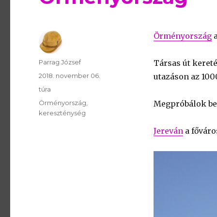
Örményország
a
Szerző
Parrag József
Társas út keret
Publikálva
2018. november 06.
utazáson az 100
Témakör
túra
Kulcsszavak
Örményország
Megpróbálok bem
kereszténység
Jereván
a főváro