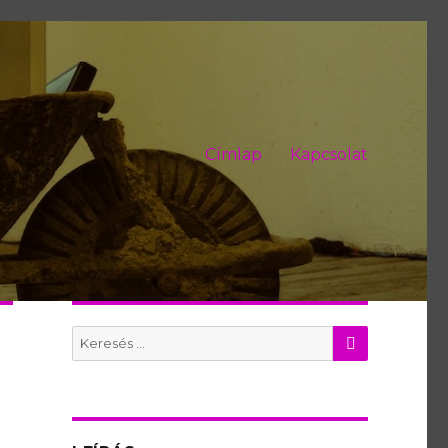
Címlap
Kapcsolat
KERES
Search
for: