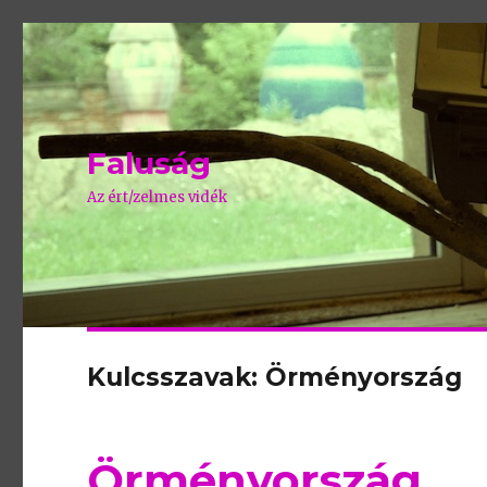
Faluság
Az ért/zelmes vidék
Kulcsszavak: Örményország
Örményország