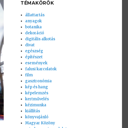
TÉMAKÖRÖK
állattartás
anyagok
botanika
dekoráció
digitális alkotás
divat
egészség
építészet
események
falusi karcolatok
film
gasztronómia
kép és hang
képelemzés
kertművelés
kézimunka
kiállítás
könyvajánló
Magyar Közöny