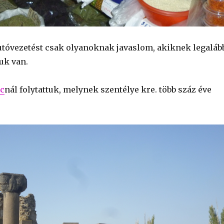
utóvezetést csak olyanoknak javaslom, akiknek legaláb
uk van.
oc
nál folytattuk, melynek szentélye kre. több száz éve