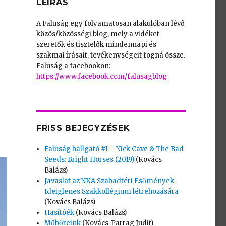
LEÍRÁS
A Faluság egy folyamatosan alakulóban lévő
közös/közösségi blog, mely a vidéket
szeretők és tisztelők mindennapi és
szakmai írásait, tevékenységeit fogná össze.
Faluság a facebookon:
https://www.facebook.com/falusagblog
FRISS BEJEGYZÉSEK
Faluság hallgató #1 – Nick Cave & The Bad
Seeds: Bright Horses (2019)
(Kovács
Balázs)
Javaslat az NKA Szabadtéri Esőmények
Ideiglenes Szakkollégium létrehozására
(Kovács Balázs)
Hasítóék
(Kovács Balázs)
Műbőreink
(Kovács-Parrag Judit)