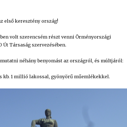
z első keresztény ország!
ében volt szerencsém részt venni Örményországi
0 Út Társaság szervezésében.
utatni néhány benyomást az országról, és múltjáról:
s kb. 1 millió lakossal, gyönyörű műemlékekkel.