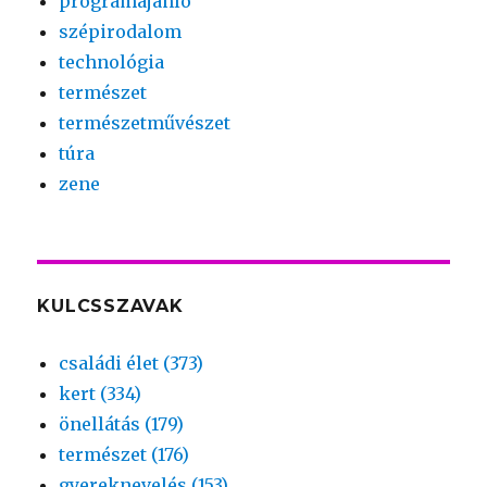
programajánló
szépirodalom
technológia
természet
természetművészet
túra
zene
KULCSSZAVAK
családi élet (373)
kert (334)
önellátás (179)
természet (176)
gyereknevelés (153)