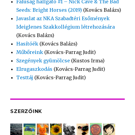
Faluság hallgató #1 – Nick Cave & The Bad
Seeds: Bright Horses (2019)
(Kovács Balázs)
Javaslat az NKA Szabadtéri Esőmények
Ideiglenes Szakkollégium létrehozására
(Kovács Balázs)
Hasítóék
(Kovács Balázs)
Műbőreink
(Kovács-Parrag Judit)
Szegények gyümölcse
(Kustos Irma)
Elrugaszkodás
(Kovács-Parrag Judit)
Testtáj
(Kovács-Parrag Judit)
SZERZŐINK