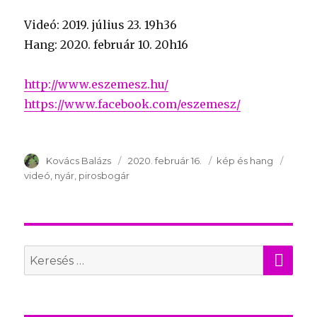
Videó: 2019. július 23. 19h36
Hang: 2020. február 10. 20h16
http://www.eszemesz.hu/
https://www.facebook.com/eszemesz/
Szerző
Kovács Balázs
Publikálva
2020. február 16.
Témakör
kép és hang
Kulcs
videó
nyár
pirosbogár
KER
Search
for: