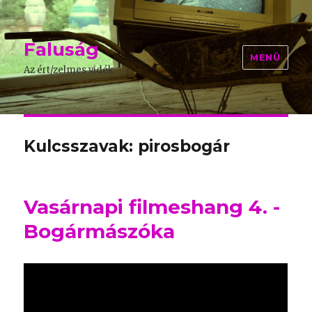
Faluság
MENÜ
Az ért/zelmes vidék
Kulcsszavak: pirosbogár
Vasárnapi filmeshang 4. -
Bogármászóka