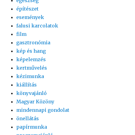
egészség
építészet
események
falusi karcolatok
film
gasztronómia
kép és hang
képelemzés
kertművelés
kézimunka
kiállítás
könyvajánló
Magyar Közöny
mindennapi gondolat
önellátás
papírmunka