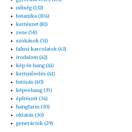
nőiség (132)
botanika (104)
kertészet (81)
zene (58)
szokások (51)
falusi karcolatok (43)
irodalom (42)
kép és hang (41)
kertművelés (41)
fotózás (40)
képeshang (35)
építészet (34)
hangfarm (30)
oktatás (30)
generációk (29)