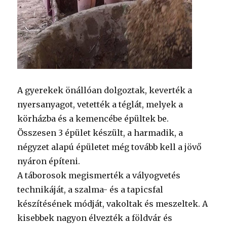
A gyerekek önállóan dolgoztak, keverték a
nyersanyagot, vetették a téglát, melyek a
körházba és a kemencébe épültek be.
Összesen 3 épület készült, a harmadik, a
négyzet alapú épületet még tovább kell a jövő
nyáron építeni.
A táborosok megismerték a vályogvetés
technikáját, a szalma- és a tapicsfal
készítésének módját, vakoltak és meszeltek. A
kisebbek nagyon élvezték a földvár és