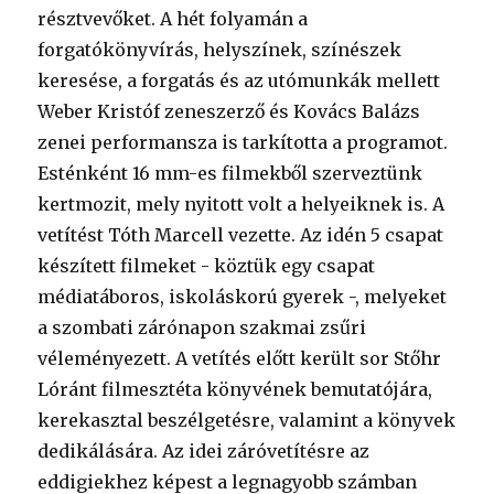
résztvevőket. A hét folyamán a
forgatókönyvírás, helyszínek, színészek
keresése, a forgatás és az utómunkák mellett
Weber Kristóf zeneszerző és Kovács Balázs
zenei performansza is tarkította a programot.
Esténként 16 mm-es filmekből szerveztünk
kertmozit, mely nyitott volt a helyeiknek is. A
vetítést Tóth Marcell vezette. Az idén 5 csapat
készített filmeket - köztük egy csapat
médiatáboros, iskoláskorú gyerek -, melyeket
a szombati zárónapon szakmai zsűri
véleményezett. A vetítés előtt került sor Stőhr
Lóránt filmesztéta könyvének bemutatójára,
kerekasztal beszélgetésre, valamint a könyvek
dedikálására. Az idei záróvetítésre az
eddigiekhez képest a legnagyobb számban