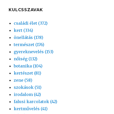
KULCSSZAVAK
családi élet (372)
kert (334)
önellátás (178)
természet (176)
gyereknevelés (153)
nőiség (132)
botanika (104)
kertészet (81)
zene (58)
szokások (51)
irodalom (42)
falusi karcolatok (42)
kertművelés (41)