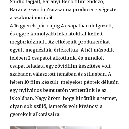
Stúdió tagjai), Baranyi Benő filmrendező,
Baranyi Gyurin Zsuzsanna producer - végezte
a szakmai munkát.
A 16 gyerek pár napig 4 csapatban dolgozott,
és egyre komolyabb feladatokkal kellett
megbirkózniuk. Az elkészült produkciókat
együtt megnéztük, értékeltük. A hét második
felében 2 csapatot alkottunk, és mindkét
csapat feladata egy rövidfilm készítése volt
szabadon választott témában és stílusban. A
héten 10 film készült, melyeket péntek délután
egy nyilvános bemutatón vetítettünk le az
iskolában. Nagy öröm, hogy kinőttük a termet,
olyan sok szülő, ismerős volt kíváncsi a
gyerekek alkotásaira.