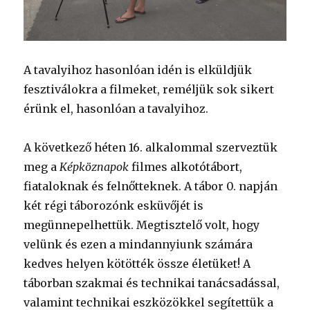
A tavalyihoz hasonlóan idén is elküldjük
fesztiválokra a filmeket, reméljük sok sikert
érünk el, hasonlóan a tavalyihoz.
A következő héten 16. alkalommal szerveztük
meg a
Képköznapok
filmes alkotótábort,
fiataloknak és felnőtteknek. A tábor 0. napján
két régi táborozónk esküvőjét is
megünnepelhettük. Megtisztelő volt, hogy
velünk és ezen a mindannyiunk számára
kedves helyen kötötték össze életüket! A
táborban szakmai és technikai tanácsadással,
valamint technikai eszközökkel segítettük a