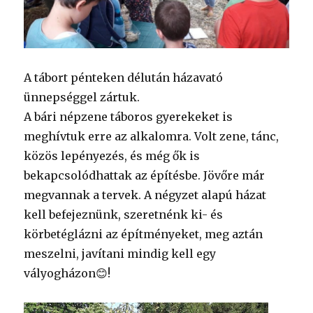
A tábort pénteken délután házavató
ünnepséggel zártuk.
A bári népzene táboros gyerekeket is
meghívtuk erre az alkalomra. Volt zene, tánc,
közös lepényezés, és még ők is
bekapcsolódhattak az építésbe. Jövőre már
megvannak a tervek. A négyzet alapú házat
kell befejeznünk, szeretnénk ki- és
körbetéglázni az építményeket, meg aztán
meszelni, javítani mindig kell egy
vályogházon😊!