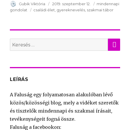
Szerző
Gubik Viktória
Publikálva
2019. szeptember 12.
Témakör
mindennapi
gondolat
Kulcsszavak
családi élet
gyereknevelés
szakmai tábor
KER
Search
for:
LEÍRÁS
A Faluság egy folyamatosan alakulóban lévő
közös/közösségi blog, mely a vidéket szeretők
és tisztelők mindennapi és szakmai írásait,
tevékenységeit fogná össze.
Faluság a facebookon: