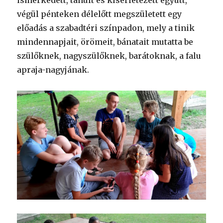
ismerkedett, tanult és kísérletezett együtt,
végül pénteken délelőtt megszületett egy
előadás a szabadtéri színpadon, mely a tinik
mindennapjait, örömeit, bánatait mutatta be
szülőknek, nagyszülőknek, barátoknak, a falu
apraja-nagyjának.