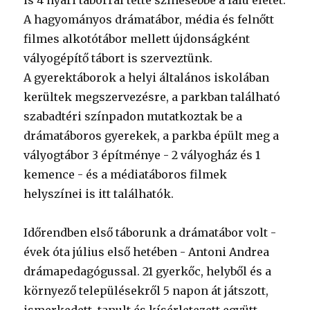
is 4 nyári táborral tette színesebbé a falu életét.
A hagyományos drámatábor, média és felnőtt
filmes alkotótábor mellett újdonságként
vályogépítő tábort is szerveztünk.
A gyerektáborok a helyi általános iskolában
kerültek megszervezésre, a parkban található
szabadtéri színpadon mutatkoztak be a
drámatáboros gyerekek, a parkba épült meg a
vályogtábor 3 építménye - 2 vályogház és 1
kemence - és a médiatáboros filmek
helyszínei is itt találhatók.
Időrendben első táborunk a drámatábor volt -
évek óta július első hetében - Antoni Andrea
drámapedagógussal. 21 gyerkőc, helyből és a
környező településekről 5 napon át játszott,