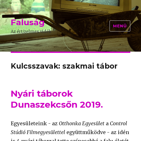
Faluság
MENÜ
Az ért/zelmes vidék
Kulcsszavak: szakmai tábor
Nyári táborok
Dunaszekcsőn 2019.
Egyesületeink - az
Otthonka Egyesület
a
Control
Stúdió Filmegyesülettel
együttműködve - az idén