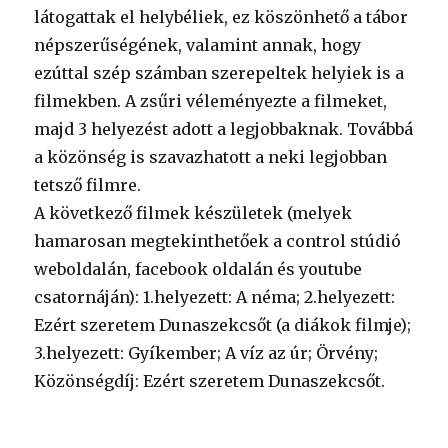
látogattak el helybéliek, ez köszönhető a tábor
népszerűségének, valamint annak, hogy
ezúttal szép számban szerepeltek helyiek is a
filmekben. A zsűri véleményezte a filmeket,
majd 3 helyezést adott a legjobbaknak. Továbbá
a közönség is szavazhatott a neki legjobban
tetsző filmre.
A következő filmek készületek (melyek
hamarosan megtekinthetőek a control stúdió
weboldalán, facebook oldalán és youtube
csatornáján): 1.helyezett: A néma; 2.helyezett:
Ezért szeretem Dunaszekcsőt (a diákok filmje);
3.helyezett: Gyíkember; A víz az úr; Örvény;
Közönségdíj: Ezért szeretem Dunaszekcsőt.