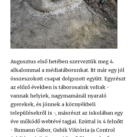
Augusztus első hetében szerveztük meg 4.
alkalommal a médiatáborunkat. Itt már egy jól
összeszokott csapat dolgozott együtt. Egyrészt
az előző években is táborosaink voltak -
vannak helyiek, nagymamánál nyaraló
gyerekek, és jönnek a környékbeli
településekről is -, másrészt az iskolában egy
éve működő webtévé tagjai. Ezúttal is 4 felnőtt
- Rumann Gábor, Gubik Viktória (a Control