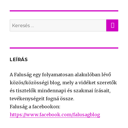
KER
Search
for:
LEÍRÁS
A Faluság egy folyamatosan alakulóban lévő
közös/közösségi blog, mely a vidéket szeretők
és tisztelők mindennapi és szakmai írásait,
tevékenységeit fogná össze.
Faluság a facebookon:
https://www.facebook.com/falusagblog