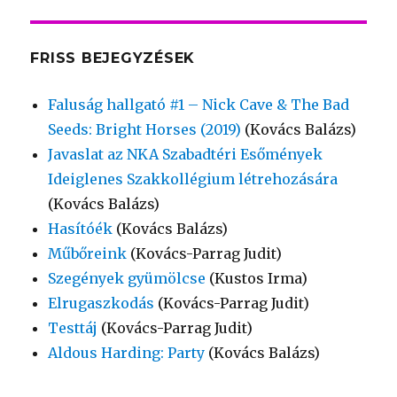
FRISS BEJEGYZÉSEK
Faluság hallgató #1 – Nick Cave & The Bad
Seeds: Bright Horses (2019)
(Kovács Balázs)
Javaslat az NKA Szabadtéri Esőmények
Ideiglenes Szakkollégium létrehozására
(Kovács Balázs)
Hasítóék
(Kovács Balázs)
Műbőreink
(Kovács-Parrag Judit)
Szegények gyümölcse
(Kustos Irma)
Elrugaszkodás
(Kovács-Parrag Judit)
Testtáj
(Kovács-Parrag Judit)
Aldous Harding: Party
(Kovács Balázs)