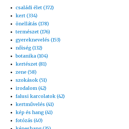
családi élet (372)
kert (334)
önellátás (178)
természet (176)
gyereknevelés (153)
nőiség (132)
botanika (104)
kertészet (81)
zene (58)
szokások (51)
irodalom (42)
falusi karcolatok (42)
kertművelés (41)
kép és hang (41)
fotózás (40)
képeshang (35)