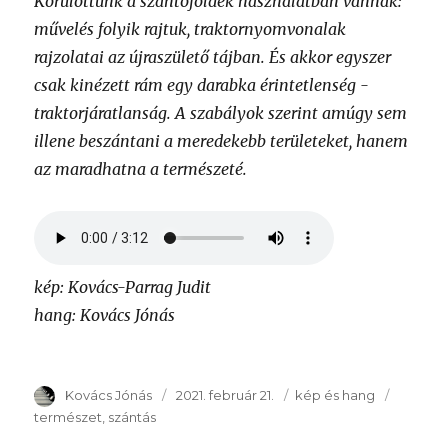
Körülöttünk a szántóföldek használatban vannak:
művelés folyik rajtuk, traktornyomvonalak
rajzolatai az újraszülető tájban. És akkor egyszer
csak kinézett rám egy darabka érintetlenség -
traktorjáratlanság. A szabályok szerint amúgy sem
illene beszántani a meredekebb területeket, hanem
az maradhatna a természeté.
kép: Kovács-Parrag Judit
hang: Kovács Jónás
Szerző
Kovács Jónás
Publikálva
2021. február 21.
Témakör
kép és hang
Kulcssz
természet
szántás