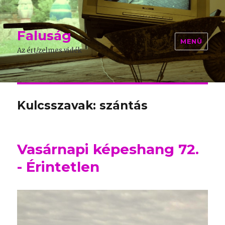
Faluság
MENÜ
Az ért/zelmes vidék
Kulcsszavak: szántás
Vasárnapi képeshang 72.
- Érintetlen