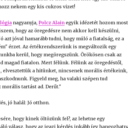
 hozz nekem egy kis cukros vizet!
lógia
nagyanyja,
Polcz Alain
egyik idézetét hozom most
Hiszem, hogy az öregedésre nem akkor kell készülni,
Jó azt jóval hamarább tudni, hogy múló a fiatalság, ez a
m" érzet. Az értékrendszerünk is megváltozik egy
datunkba kerül, hogy megöregszünk. Örökösen csak az
d magad fiatalon. Mert félünk. Félünk az öregedéstől,
l, elvesztettük a hitünket, nincsenek morális értékeink,
szkodnunk. Figyeld meg, ha valaki szépen tud
morális tartást ad. Derűt."
és, jó halál: Jó otthon.
sére, hogy kinek öltözünk fel?, az lehetne egy
áló válasz, hogy az igazi kérdés inkább így hangozhatn