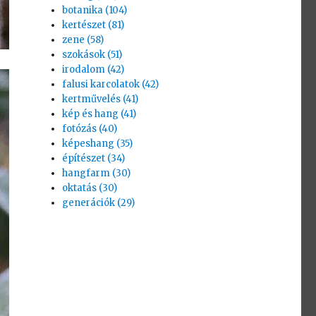
botanika (104)
kertészet (81)
zene (58)
szokások (51)
irodalom (42)
falusi karcolatok (42)
kertművelés (41)
kép és hang (41)
fotózás (40)
képeshang (35)
építészet (34)
hangfarm (30)
oktatás (30)
generációk (29)