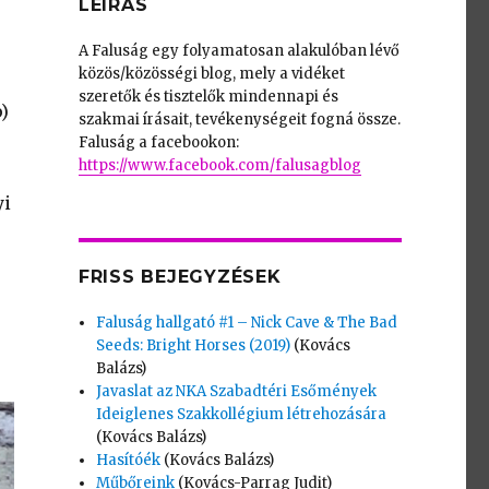
LEÍRÁS
A Faluság egy folyamatosan alakulóban lévő
közös/közösségi blog, mely a vidéket
szeretők és tisztelők mindennapi és
)
szakmai írásait, tevékenységeit fogná össze.
Faluság a facebookon:
https://www.facebook.com/falusagblog
yi
FRISS BEJEGYZÉSEK
Faluság hallgató #1 – Nick Cave & The Bad
Seeds: Bright Horses (2019)
(Kovács
Balázs)
Javaslat az NKA Szabadtéri Esőmények
Ideiglenes Szakkollégium létrehozására
(Kovács Balázs)
Hasítóék
(Kovács Balázs)
Műbőreink
(Kovács-Parrag Judit)