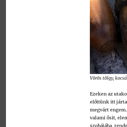
Vörös tölgy, kocs
Ezeken az utako
előttünk itt já
megvárt engem...
valami ősit, ele
szobájába, rend