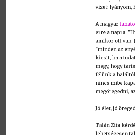
vizet: lyányom,
A magyar
tanato
erre a napra: "
amikor ott van. 
"minden az enyé
kicsit, ha a tu
megy, hogy tarts
félünk a haláltó
nincs mibe kapa
megöregedni, az 
Jó élet, jó öreged
Talán Zita kérdé
lehetségesen tal