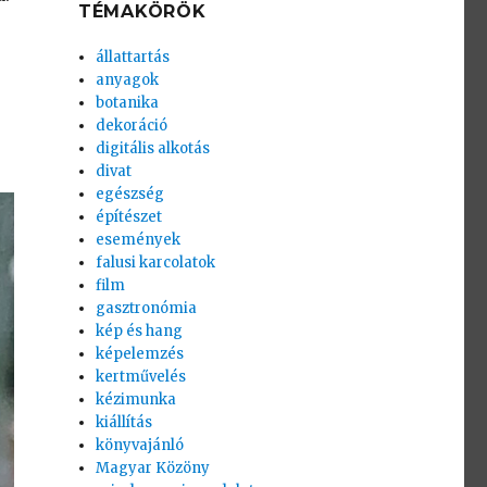
TÉMAKÖRÖK
állattartás
anyagok
botanika
dekoráció
digitális alkotás
divat
egészség
építészet
események
falusi karcolatok
film
gasztronómia
kép és hang
képelemzés
kertművelés
kézimunka
kiállítás
könyvajánló
Magyar Közöny