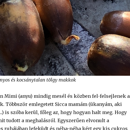
ányos és kocsánytalan tölgy makkok
n Mimi (anyu) mindig mesél és közben fel-felsejlenek a
rtak. Többször emlegetett Sicca mamám (ükanyám, aki
.) is szóba kerül, főleg az, hogy hogyan halt meg. Hogy
mit tudott a meghalásról. Egyszerűen elvonult a
es ruhájában lefeküdt és néha-néha kért egy kis cukros