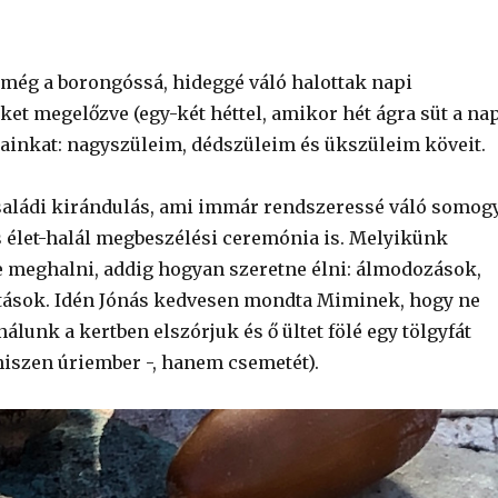
még a borongóssá, hideggé váló halottak napi
t megelőzve (egy-két héttel, amikor hét ágra süt a nap
rjainkat: nagyszüleim, dédszüleim és ükszüleim köveit.
saládi kirándulás, ami immár rendszeressé váló somog
 élet-halál megbeszélési ceremónia is. Melyikünk
 meghalni, addig hogyan szeretne élni: álmodozások,
ítások. Idén Jónás kedvesen mondta Miminek, hogy ne
álunk a kertben elszórjuk és ő ültet fölé egy tölgyfát
iszen úriember -, hanem csemetét).