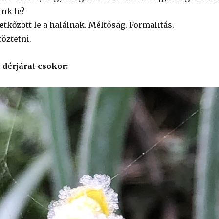
ünk le?
kőzött le a halálnak. Méltóság. Formalitás.
töztetni.
dérjárat-csokor: