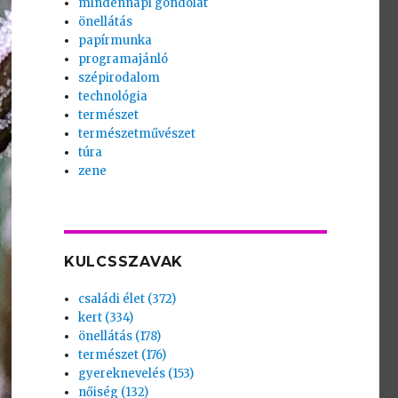
mindennapi gondolat
önellátás
papírmunka
programajánló
szépirodalom
technológia
természet
természetművészet
túra
zene
KULCSSZAVAK
családi élet (372)
kert (334)
önellátás (178)
természet (176)
gyereknevelés (153)
nőiség (132)