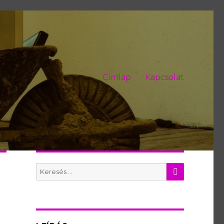
Címlap
Kapcsolat
KERES
Search
for: