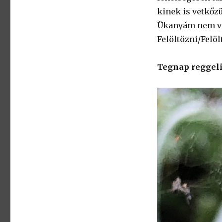
kinek is vetkőz
Ükanyám nem vet
Felöltözni/Felöl
Tegnap reggeli 