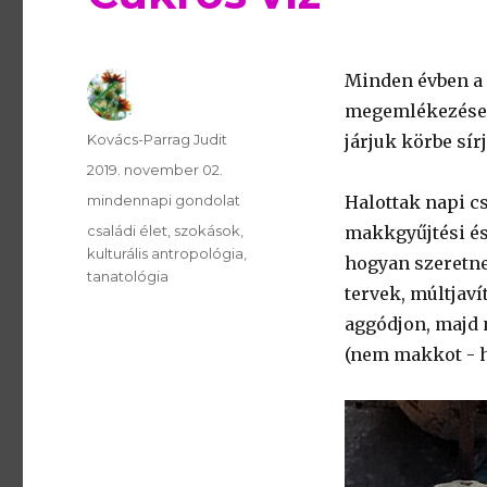
Minden évben a 
megemlékezéseke
Szerző
Kovács-Parrag Judit
járjuk körbe sí
Publikálva
2019. november 02.
Témakör
mindennapi gondolat
Halottak napi c
Kulcsszavak
családi élet
szokások
makkgyűjtési és
kulturális antropológia
hogyan szeretne
tanatológia
tervek, múltjav
aggódjon, majd n
(nem makkot - h