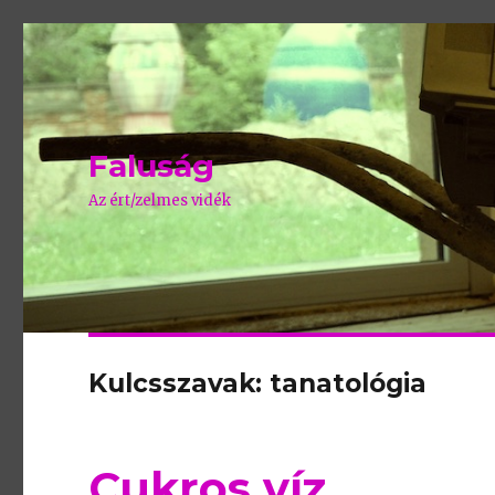
Faluság
Az ért/zelmes vidék
Kulcsszavak: tanatológia
Cukros víz