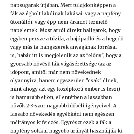
napsugarak útjában. Mert tulajdonképpen a
fák az égbolt lakóinak lakásai. vagy a napfény
útonállói. vagy épp nem-áramot termelő
napelemek. Most arról direkt hallgatok, hogy
egyben persze a tűzifa, a hajópadló és a hegedű
vagy más fa-hangszerek anyagának forrásai
is, habár itt is megjelenik az az "előny", hogy a
gyorsabb növésű fák vágásérettsége (az az
időpont, amitől már nem növekednek
olyannyira, hanem egyszerűen "csak" élnek,
mint ahogy azt egy középkorú ember is teszi)
is hamarabb eljön, ellentétben a lassabban
növők 2-3-szor nagyobb időbéli igényeivel. A
lassabb növekedés egyébként nem egészen
méltányos kifejezés. Egyrészt ezek a fák a
napfény sokkal nagyobb arányát használják ki