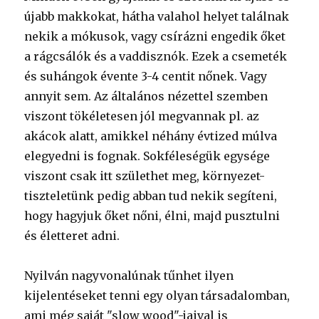
újabb makkokat, hátha valahol helyet találnak
nekik a mókusok, vagy csírázni engedik őket
a rágcsálók és a vaddisznók. Ezek a csemeték
és suhángok évente 3-4 centit nőnek. Vagy
annyit sem. Az általános nézettel szemben
viszont tökéletesen jól megvannak pl. az
akácok alatt, amikkel néhány évtized múlva
elegyedni is fognak. Sokféleségük egysége
viszont csak itt születhet meg, környezet-
tiszteletünk pedig abban tud nekik segíteni,
hogy hagyjuk őket nőni, élni, majd pusztulni
és életteret adni.
Nyilván nagyvonalúnak tűnhet ilyen
kijelentéseket tenni egy olyan társadalomban,
ami még saját "slow wood"-jaival is