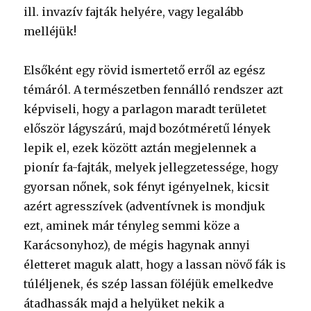
ill. invazív fajták helyére, vagy legalább
melléjük!
Elsőként egy rövid ismertető erről az egész
témáról. A természetben fennálló rendszer azt
képviseli, hogy a parlagon maradt területet
először lágyszárú, majd bozótméretű lények
lepik el, ezek között aztán megjelennek a
pionír fa-fajták, melyek jellegzetessége, hogy
gyorsan nőnek, sok fényt igényelnek, kicsit
azért agresszívek (adventívnek is mondjuk
ezt, aminek már tényleg semmi köze a
Karácsonyhoz), de mégis hagynak annyi
életteret maguk alatt, hogy a lassan növő fák is
túléljenek, és szép lassan föléjük emelkedve
átadhassák majd a helyüket nekik a