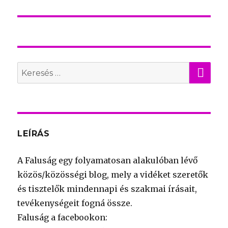
bejegyzés:
KER
Search
for:
LEÍRÁS
A Faluság egy folyamatosan alakulóban lévő
közös/közösségi blog, mely a vidéket szeretők
és tisztelők mindennapi és szakmai írásait,
tevékenységeit fogná össze.
Faluság a facebookon: