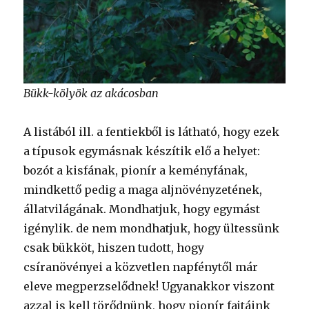
Bükk-kölyök az akácosban
A listából ill. a fentiekből is látható, hogy ezek
a típusok egymásnak készítik elő a helyet:
bozót a kisfának, pionír a keményfának,
mindkettő pedig a maga aljnövényzetének,
állatvilágának. Mondhatjuk, hogy egymást
igénylik. de nem mondhatjuk, hogy ültessünk
csak bükköt, hiszen tudott, hogy
csíranövényei a közvetlen napfénytől már
eleve megperzselődnek! Ugyanakkor viszont
azzal is kell törődnünk, hogy pionír fajtáink