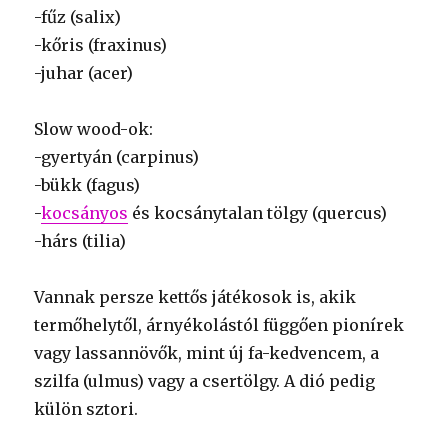
-fűz (salix)
-kőris (fraxinus)
-juhar (acer)
Slow wood-ok:
-gyertyán (carpinus)
-bükk (fagus)
-
kocsányos
és kocsánytalan tölgy (quercus)
-hárs (tilia)
Vannak persze kettős játékosok is, akik
termőhelytől, árnyékolástól függően pionírek
vagy lassannövők, mint új fa-kedvencem, a
szilfa (ulmus) vagy a csertölgy. A dió pedig
külön sztori.