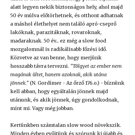
alatt legyen nekik biztonságos hely, ahol majd
50 év múlva előtörhetnek, és otthont adhatnak
a máshol élethelyet nem találó apró-cseprő
lakóknak, parazitáknak, rovaroknak,
madaraknak. 50 év... ez még a slow food
mozgalomnál is radikálisabb főzési idő.
Közvetve az van benne, hogy merjünk
hosszabb távra tervezni.
"Tölgyet az ember nem
magának ültet, hanem azoknak, akik utána
jönnek."
(N. Gordimer - Az őrző 176.o.) - bíznünk
kell abban, hogy egyáltalán jönnek majd
utánunk, és akik jönnek, úgy gondolkodnak,
mint mi. Vagy még jobban.
Kertünkben számtalan slow wood növekszik.
Minden évben gyűjtünk és szórunk ki újabb és