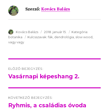
Szerző:
Kovács Balázs
SzerzÅ
Kovács Balázs
Közzétéve:
2018. január 15.
Kategória:
Kategória:
botanika
Kulcsszavak:
Kulcsszavak:
fák
dendrológia
slow wood
vagy vagy
Post
ELŐZŐ BEJEGYZÉS:
navigation
Vasárnapi képeshang 2.
Előző
bejegyzés:
KÖVETKEZŐ BEJEGYZÉS:
Ryhmis, a családias óvoda
Következő