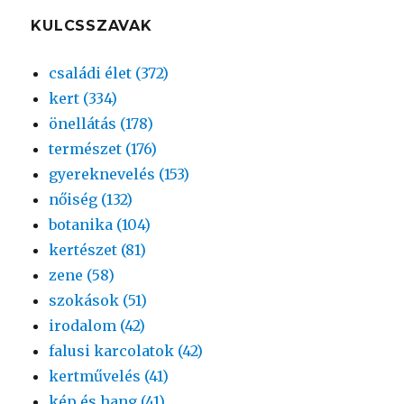
KULCSSZAVAK
családi élet (372)
kert (334)
önellátás (178)
természet (176)
gyereknevelés (153)
nőiség (132)
botanika (104)
kertészet (81)
zene (58)
szokások (51)
irodalom (42)
falusi karcolatok (42)
kertművelés (41)
kép és hang (41)