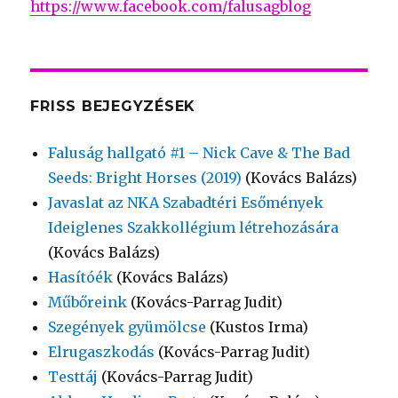
https://www.facebook.com/falusagblog
FRISS BEJEGYZÉSEK
Faluság hallgató #1 – Nick Cave & The Bad
Seeds: Bright Horses (2019)
(Kovács Balázs)
Javaslat az NKA Szabadtéri Esőmények
Ideiglenes Szakkollégium létrehozására
(Kovács Balázs)
Hasítóék
(Kovács Balázs)
Műbőreink
(Kovács-Parrag Judit)
Szegények gyümölcse
(Kustos Irma)
Elrugaszkodás
(Kovács-Parrag Judit)
Testtáj
(Kovács-Parrag Judit)