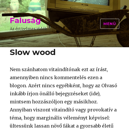
Faluság
MENÜ
Az ért/zelmes vidék
Slow wood
Nem szánhatom vitaindítónak ezt az írást,
amennyiben nincs kommentelés ezen a
blogon. Azért nincs egyébként, hogy az Olvasó
inkább írjon önálló bejegyzéseket (ide),
mintsem hozzászóljon egy másikhoz.
Annyiban viszont vitaindító vagy provokatív a
téma, hogy marginális véleményt képvisel:
ültessünk lassan növő fákat a gyorsabb életű