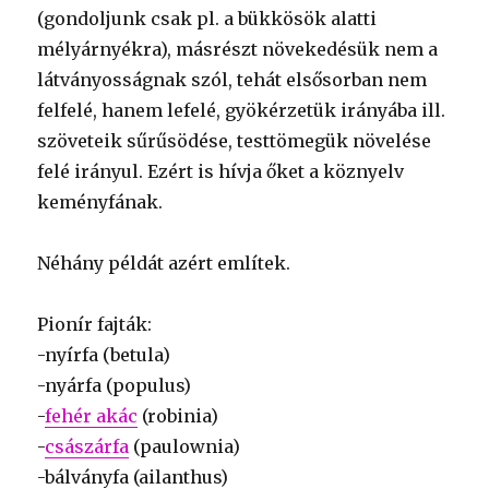
(gondoljunk csak pl. a bükkösök alatti
mélyárnyékra), másrészt növekedésük nem a
látványosságnak szól, tehát elsősorban nem
felfelé, hanem lefelé, gyökérzetük irányába ill.
szöveteik sűrűsödése, testtömegük növelése
felé irányul. Ezért is hívja őket a köznyelv
keményfának.
Néhány példát azért említek.
Pionír fajták:
-nyírfa (betula)
-nyárfa (populus)
-
fehér akác
(robinia)
-
császárfa
(paulownia)
-bálványfa (ailanthus)