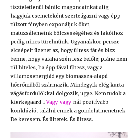
tiszteletlenül bánik: magoncainkat alig
hagyjuk csemeteként szerteágazni vagy épp
túlzott fényben exponáljuk őket,
matuzsálemeink bölcsességéhez és lakóihoz
pedig nincs türelmünk. Ugyanakkor persze
elcsépelt üzenet az, hogy ültess fát és bízz
benne, hogy valaha szén lesz belőle; pláne nem
túl hiteles, ha épp fával fűtesz, vagy a
villamosenergiád egy biomassza-alapú
hőerőműből származik. Mindegyik elég kurta
vágásfordulókkal dolgozik, ugye. Nem tudok a
kierkegaard-i
Vagy-vagy
-nál pozitívabb
konklúziót találni ennek a gondolatmenetnek.
De keresem. És ültetek. És ültess.