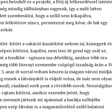
en beindult ez a projekt, a Férj új lelkesedéssel intézt
e még mindig időhiányban vagyunk, így a múlt héten
lett szembesülni, hogy a szőlő sem kikapálva,
em felkötözve nincs, permetezni meg kéne, de hát egy
szokás.
-ötlet: kitört a vakáció (tanárként nekem is), kimegyek é
épen kötözni, kapálni, nem lesz itt gond egy szál se,
t a lendület - egészen ma délelőttig, amikor több óra
még több liternyi szemembe csöpögő izzadság árán a 35
 5, azaz öt sorral voltam készen (a magam városi módjá
 ennek a látványától is elájult volna, de már nem olya
ssal), ráadásul ezek pont a rövidebb sorok. Nosztalgiku
 rajtam kitörni, amikor eszembe jutott, hogy
mennyit jártunk mi apámmal a barátja szőlejébe
lyen szép látvány is a magasművelésű szőlő balatoni