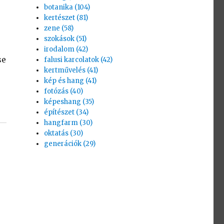
botanika (104)
kertészet (81)
zene (58)
szokások (51)
irodalom (42)
se
falusi karcolatok (42)
kertművelés (41)
kép és hang (41)
fotózás (40)
képeshang (35)
építészet (34)
hangfarm (30)
oktatás (30)
generációk (29)