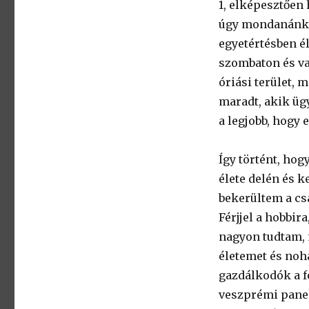
1, elképesztően 
úgy mondanánk, j
egyetértésben é
szombaton és va
óriási terület, 
maradt, akik üg
a legjobb, hogy 
Így történt, hog
élete delén és k
bekerültem a cs
Férjjel a hobbi
nagyon tudtam, 
életemet és noh
gazdálkodók a 
veszprémi panel