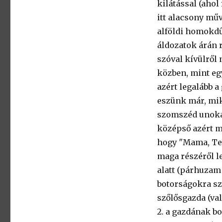
kilátással (aho
itt alacsony műv
alföldi homokdű
áldozatok árán r
szóval kívülről
közben, mint eg
azért legalább 
eszünk már, mik
szomszéd unokat
középső azért m
hogy "Mama, Te b
maga részéről le
alatt (párhuzam 
botorságokra szá
szőlősgazda (va
2. a gazdának bo