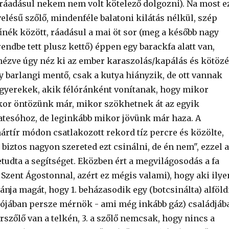
l ráadásul nekem nem volt kötelező dolgozni). Na most e
elésű szőlő, mindenféle balatoni kilátás nélkül, szép
nék között, ráadásul a mai öt sor (meg a később nagy
endbe tett plusz kettő) éppen egy barackfa alatt van,
 nézve úgy néz ki az ember karaszolás/kapálás és kötöz
y barlangi mentő, csak a kutya hiányzik, de ott vannak
a gyerekek, akik félóránként vonítanak, hogy mikor
or öntözünk már, mikor szökhetnek át az egyik
esóhoz, de leginkább mikor jövünk már haza. A
ártír módon csatlakozott rekord tíz percre és közölte,
iztos nagyon szereted ezt csinálni, de én nem", ezzel a
tudta a segítséget. Eközben ért a megvilágosodás a fa
Szent Ágostonnal, azért ez mégis valami), hogy aki ilye
nja magát, hogy 1. beházasodik egy (botcsinálta) alföld
lójában persze mérnök - ami még inkább gáz) családjába
rszőlő van a telkén, 3. a szőlő nemcsak, hogy nincs a