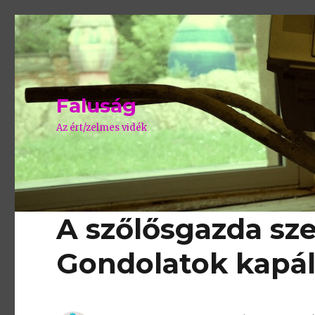
Faluság
Az ért/zelmes vidék
A szőlősgazda sz
Gondolatok kapá