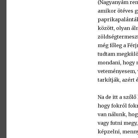
(Nagyanyám reng
amikor ötéves g
paprikapalánták
között, olyan ál
zöldségtermeszté
még főleg a Fér
tudtam megkülön
mondani, hogy m
veteményesem, v
tarkítják, azért
Na de itt a szől
hogy fokról fok
van nálunk, hog
vagy futni megy,
képzelni, mennyi