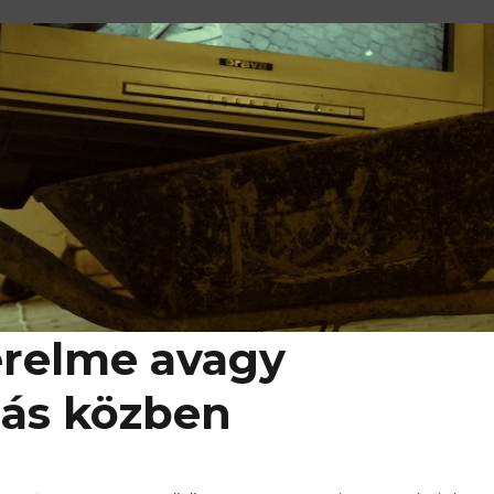
erelme avagy
lás közben