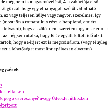
, de még nem is magasművelésű, 4. a vakációja első
rát gürcöl, hogy egy elhanyagolt szőlőt vállalható
n, az vagy teljesen hülye vagy nagyon szerelmes. Így
m (most jön a romantikus rész, a heppiend, amiért
 elolvasni), hogy a szőlőt nem szeretem ugyan se enni, 
t az mégsem utolsó, hogy 16 év együtt töltött idő alatt
artok, hogy a Férjért ezt is megcsinálom. (Vagy tényleg
e ezt a lehetőséget most ünnepélyesen elvetem.)
jegyzések
n
ók a telkeken
 Ropog a cseresznye? avagy Üdvözlet útközben
képriport