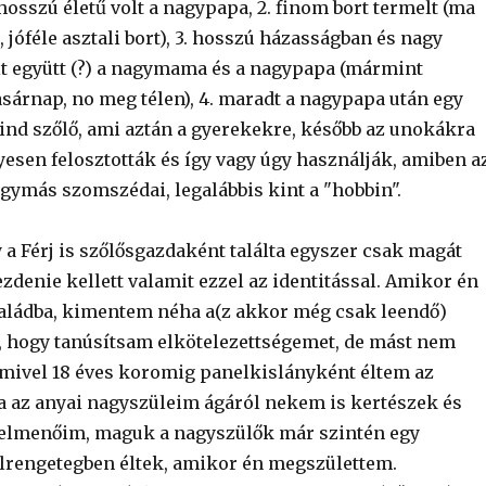
hosszú életű volt a nagypapa, 2. finom bort termelt (ma
óféle asztali bort), 3. hosszú házasságban és nagy
lt együtt (?) a nagymama és a nagypapa (mármint
sárnap, no meg télen), 4. maradt a nagypapa után egy
mind szőlő, ami aztán a gyerekekre, később az unokákra
yesen felosztották és így vagy úgy használják, amiben a
egymás szomszédai, legalábbis kint a "hobbin".
y a Férj is szőlősgazdaként találta egyszer csak magát
ezdenie kellett valamit ezzel az identitással. Amikor én
aládba, kimentem néha a(z akkor még csak leendő)
ra, hogy tanúsítsam elkötelezettségemet, de mást nem
mivel 18 éves koromig panelkislányként éltem az
a az anyai nagyszüleim ágáról nekem is kertészek és
felmenőim, maguk a nagyszülők már szintén egy
rengetegben éltek, amikor én megszülettem.