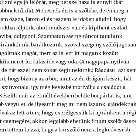
klizni egy jó félórát, meg persze haza is ennyit (bár
öbbnek tűnik). Mehetnék én is a szőlőbe, de én meg a
em össze, látom el és teszem le időben aludni, hogy
okban éljünk, ahol rendszer van és kipihent család
oviba, dolgozni. Szombaton swing-táncot tanulunk
kirándulunk, barátkozunk, szóval szegény szőlő jogosa
goltnak magát, mert az is, ezt itt magunk között
kiismeret-furdalás ide vagy oda. (A nagypapa nyilván
, de hát ezzel nem sokat segít nekünk.) Ráadásul azt se
ni, hogy bizony az a bor, amit az én drágám készít, hát...
színvonala, így még kevésbé motiválja a családot a
Készült már az elmúlt években belőle borpárlat is, ami
bb vegyület, de ilyesmit meg mi nem iszunk, ajándékna
óval az lett a terv, hogy cserélgessük ki apránként a rég
t csemegére, akkor legalább ehetünk finom szőlőt őssz
em tettem hozzá, hogy a borszőlő nem a legkedvesebb