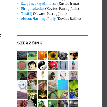
Szegények gyümölcse
(Kustos Irma)
Elrugaszkodás
(Kovács-Parrag Judit)
Testtáj
(Kovács-Parrag Judit)
Aldous Harding: Party
(Kovács Balázs)
z
SZERZŐINK