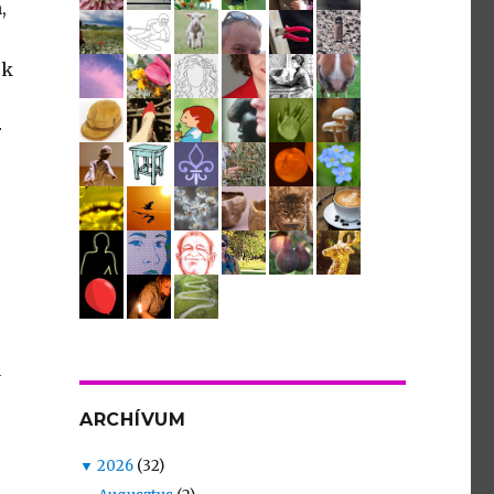
,
ek
r
y
ARCHÍVUM
▼
2026
(32)