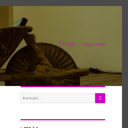
Címlap
Kapcsolat
KERES
Search
for: