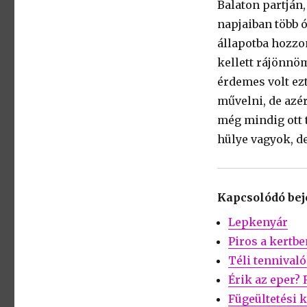
Balaton partján
napjaiban több ó
állapotba hozzo
kellett rájönnö
érdemes volt ezt
művelni, de azér
még mindig ott t
hülye vagyok, d
Kapcsolódó be
Lepkenyár
Piros a kertbe
Téli tennival
Érik az eper?
Fügeültetési 