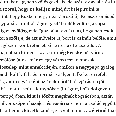
ádunkban egyben szőlősgazda is, de azért ez az állítás itt
 szorul, hogy ne kelljen mindjárt belepirulni (a
nt, hogy közben hogy néz ki a szőlő). Parasztcsaládból
gypapák mindkét ágon gazdálkodók voltak, az apai
igazi szőlősgazda. Igazi alatt azt értem, hogy nemcsak
ora szőleje, de azt művelte is, bort is csinált belőle, ami
t egészen konkrétan ebből tartotta el a családot. A
 hajnalban kiment az akkor még Kecskemét város
ő szőlőbe (most már ez egy városrész, nemcsak
óstelep, mint annak idején, amikor a nagypapa gyalog
ndukolt kifelé és ma már az ilyen telkeket errefelé
ák, amin egyébként az én dunántúli észjárásom jót
 héten kint volt a kunyhóban (itt "gunyhó"), dolgozott
tempójában, kint is főzött magának bográcsban, aztán
ikor szépen hazajött és vasárnap ment a család együtt
b kellemes következménye is volt ennek az életmódnak