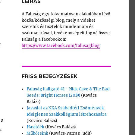
LEÍRÁS
-
A Faluság egy folyamatosan alakulóban lévő
közös/közösségi blog, mely a vidéket
szeretők és tisztelők mindennapi és
szakmai írásait, tevékenységeit fogná össze.
Faluság a facebookon:
t
https://www.facebook.com/falusagblog
FRISS BEJEGYZÉSEK
Faluság hallgató #1 – Nick Cave & The Bad
Seeds: Bright Horses (2019)
(Kovács
Balázs)
Javaslat az NKA Szabadtéri Esőmények
Ideiglenes Szakkollégium létrehozására
 a
(Kovács Balázs)
Hasítóék
(Kovács Balázs)
:
Műbőreink
(Kovács-Parrag Judit)