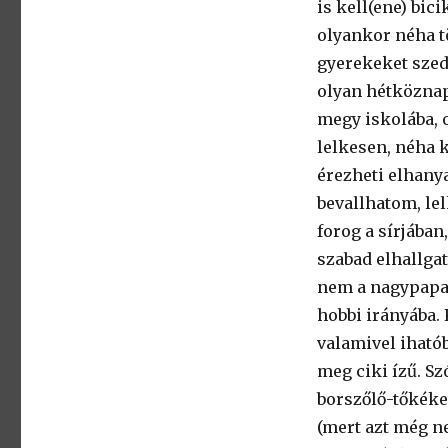
is kell(ene) bici
olyankor néha t
gyerekeket szed
olyan hétköznap
megy iskolába, 
lelkesen, néha 
érezheti elhanya
bevallhatom, lel
forog a sírjában
szabad elhallgat
nem a nagypapa 
hobbi irányába. 
valamivel iható
meg ciki ízű. Sz
borszőlő-tőkéke
(mert azt még n