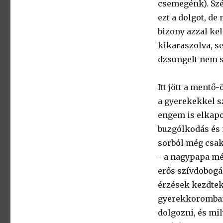
csemegénk). Szép
ezt a dolgot, d
bizony azzal kel
kikaraszolva, s
dzsungelt nem 
Itt jött a mentő
a gyerekekkel sz
engem is elkapot
buzgólkodás és 
sorból még csak
- a nagypapa még
erős szívdobogá
érzések kezdtek
gyerekkoromban 
dolgozni, és mi