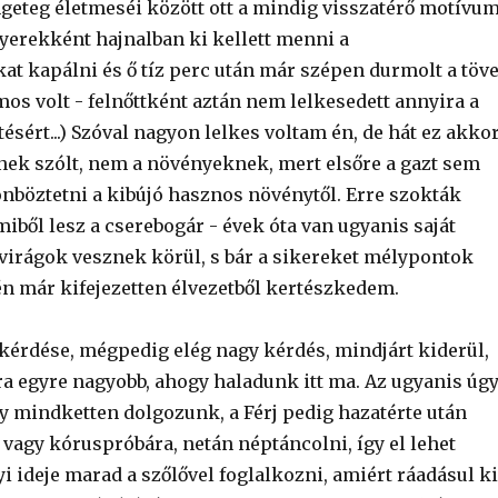
eteg életmeséi között ott a mindig visszatérő motívum
yerekként hajnalban ki kellett menni a
at kapálni és ő tíz perc után már szépen durmolt a töv
mos volt - felnőttként aztán nem lelkesedett annyira a
sért...) Szóval nagyon lelkes voltam én, de hát ez akko
jnek szólt, nem a növényeknek, mert elsőre a gazt sem
böztetni a kibújó hasznos növénytől. Erre szokták
iből lesz a cserebogár - évek óta van ugyanis saját
irágok vesznek körül, s bár a sikereket mélypontok
 én már kifejezetten élvezetből kertészkedem.
ő kérdése, mégpedig elég nagy kérdés, mindjárt kiderül,
ra egyre nagyobb, ahogy haladunk itt ma. Az ugyanis úg
y mindketten dolgozunk, a Férj pedig hazatérte után
 vagy kóruspróbára, netán néptáncolni, így el lehet
 ideje marad a szőlővel foglalkozni, amiért ráadásul ki