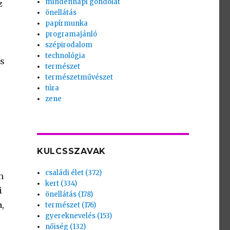
mindennapi gondolat
z
önellátás
papírmunka
programajánló
szépirodalom
technológia
és
természet
természetművészet
túra
zene
KULCSSZAVAK
családi élet (372)
n
kert (334)
i
önellátás (178)
,
természet (176)
gyereknevelés (153)
nőiség (132)