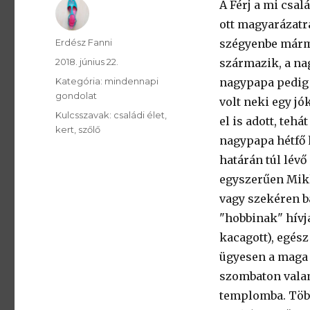
A Férj a mi csal
ott magyarázatra
SzerzÅ
Erdész Fanni
szégyenbe mármi
Közzétéve:
2018. június 22.
származik, a na
Kategória:
Kategória:
mindennapi
nagypapa pedig 
gondolat
volt neki egy jók
Kulcsszavak:
Kulcsszavak:
családi élet
el is adott, tehá
kert
szőlő
nagypapa hétfő
határán túl lév
egyszerűen Mikl
vagy szekéren ba
"hobbinak" hívj
kacagott), egész
ügyesen a maga 
szombaton valam
templomba. Töb