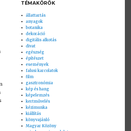
e
TÉMAKÖRÖK
állattartás
anyagok
botanika
dekoráció
digitális alkotás
divat
n
egészség
építészet
események
falusi karcolatok
film
gasztronómia
n
kép és hang
n
képelemzés
s
kertművelés
kézimunka
kiállítás
könyvajánló
Magyar Közöny