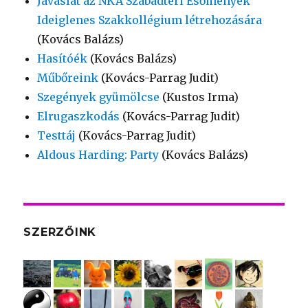
Javaslat az NKA Szabadtéri Esőmények
Ideiglenes Szakkollégium létrehozására
(Kovács Balázs)
Hasítóék
(Kovács Balázs)
Műbőreink
(Kovács-Parrag Judit)
Szegények gyümölcse
(Kustos Irma)
Elrugaszkodás
(Kovács-Parrag Judit)
Testtáj
(Kovács-Parrag Judit)
Aldous Harding: Party
(Kovács Balázs)
SZERZŐINK