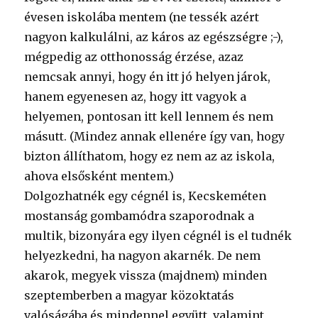
évesen iskolába mentem (ne tessék azért
nagyon kalkulálni, az káros az egészségre ;-),
mégpedig az otthonosság érzése, azaz
nemcsak annyi, hogy én itt jó helyen járok,
hanem egyenesen az, hogy itt vagyok a
helyemen, pontosan itt kell lennem és nem
másutt. (Mindez annak ellenére így van, hogy
bizton állíthatom, hogy ez nem az az iskola,
ahova elsősként mentem.)
Dolgozhatnék egy cégnél is, Kecskeméten
mostanság gombamódra szaporodnak a
multik, bizonyára egy ilyen cégnél is el tudnék
helyezkedni, ha nagyon akarnék. De nem
akarok, megyek vissza (majdnem) minden
szeptemberben a magyar közoktatás
valóságába és mindennel együtt, valamint