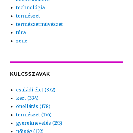
technológia
természet
természetművészet
túra
zene
KULCSSZAVAK
családi élet (372)
kert (334)
önellátás (178)
természet (176)
gyereknevelés (153)
nőiség (132)