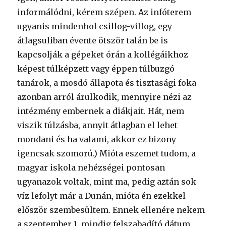
informálódni, kérem szépen. Az infóterem
ugyanis mindenhol csillog-villog, egy
átlagsuliban évente ötször talán be is
kapcsolják a gépeket órán a kollégáikhoz
képest túlképzett vagy éppen túlbuzgó
tanárok, a mosdó állapota és tisztasági foka
azonban arról árulkodik, mennyire nézi az
intézmény embernek a diákjait. Hát, nem
viszik túlzásba, annyit átlagban el lehet
mondani és ha valami, akkor ez bizony
igencsak szomorú.) Mióta eszemet tudom, a
magyar iskola nehézségei pontosan
ugyanazok voltak, mint ma, pedig aztán sok
víz lefolyt már a Dunán, mióta én ezekkel
először szembesültem. Ennek ellenére nekem
a szeptember 1. mindig felszabadító dátum