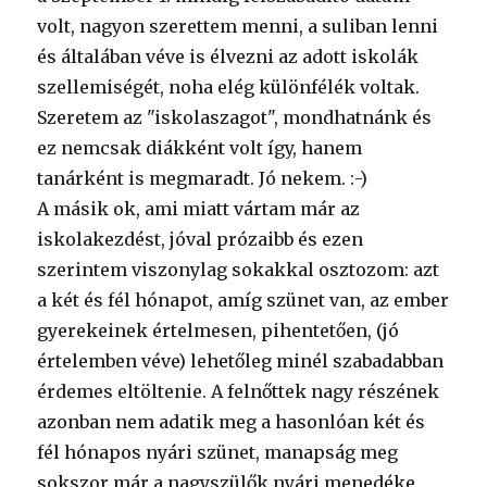
volt, nagyon szerettem menni, a suliban lenni
és általában véve is élvezni az adott iskolák
szellemiségét, noha elég különfélék voltak.
Szeretem az "iskolaszagot", mondhatnánk és
ez nemcsak diákként volt így, hanem
tanárként is megmaradt. Jó nekem. :-)
A másik ok, ami miatt vártam már az
iskolakezdést, jóval prózaibb és ezen
szerintem viszonylag sokakkal osztozom: azt
a két és fél hónapot, amíg szünet van, az ember
gyerekeinek értelmesen, pihentetően, (jó
értelemben véve) lehetőleg minél szabadabban
érdemes eltöltenie. A felnőttek nagy részének
azonban nem adatik meg a hasonlóan két és
fél hónapos nyári szünet, manapság meg
sokszor már a nagyszülők nyári menedéke