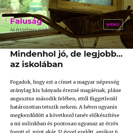
Faluság
MENÜ
Az ért/zelmes vidék
Mindenhol jó, de legjobb...
az iskolában
Fogadok, hogy ezt a címet a magyar népesség
aránylag kis hányada érezné magáénak, pláne
augusztus második felében, ettől függetlenül
határozottan tetszik nekem. A héten ugyanis
megkezdődött a következő tanév előkészítése
a mi sulinkban és pontosan ugyanaz az érzés
fogott el, mint akár 32 évvel ezelőtt, amikor 6