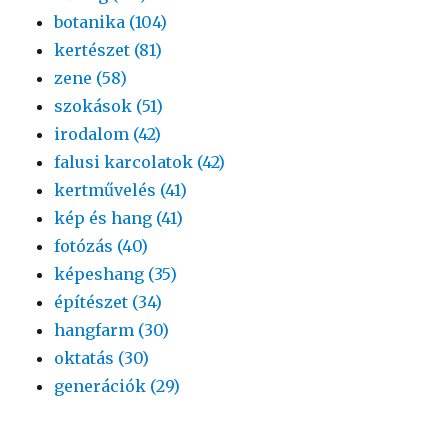
botanika (104)
kertészet (81)
zene (58)
szokások (51)
irodalom (42)
falusi karcolatok (42)
kertművelés (41)
kép és hang (41)
fotózás (40)
képeshang (35)
építészet (34)
hangfarm (30)
oktatás (30)
generációk (29)