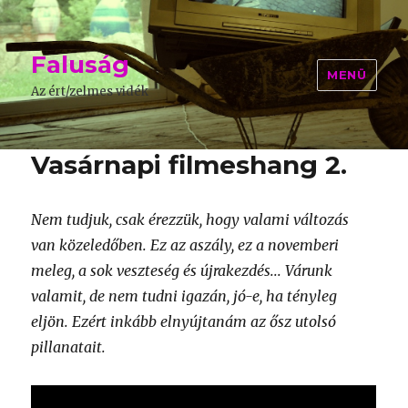
Faluság
MENÜ
Az ért/zelmes vidék
Vasárnapi filmeshang 2.
Nem tudjuk, csak érezzük, hogy valami változás
van közeledőben. Ez az aszály, ez a novemberi
meleg, a sok veszteség és újrakezdés... Várunk
valamit, de nem tudni igazán, jó-e, ha tényleg
eljön. Ezért inkább elnyújtanám az ősz utolsó
pillanatait.