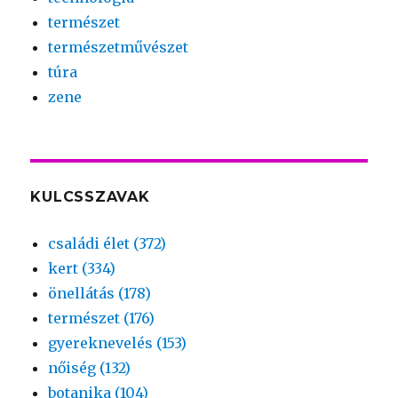
természet
természetművészet
túra
zene
KULCSSZAVAK
családi élet (372)
kert (334)
önellátás (178)
természet (176)
gyereknevelés (153)
nőiség (132)
botanika (104)