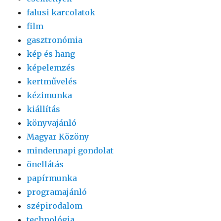
falusi karcolatok
film
gasztronómia
kép és hang
képelemzés
kertművelés
kézimunka
kiállítás
könyvajánló
Magyar Közöny
mindennapi gondolat
önellátás
papírmunka
programajánló
szépirodalom
technológia