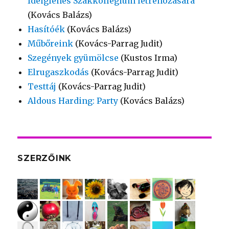
Ideiglenes Szakkollégium létrehozására
(Kovács Balázs)
Hasítóék
(Kovács Balázs)
Műbőreink
(Kovács-Parrag Judit)
Szegények gyümölcse
(Kustos Irma)
Elrugaszkodás
(Kovács-Parrag Judit)
Testtáj
(Kovács-Parrag Judit)
Aldous Harding: Party
(Kovács Balázs)
SZERZŐINK