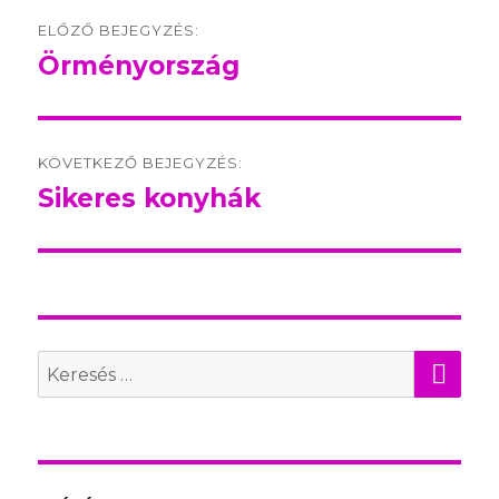
Post
ELŐZŐ BEJEGYZÉS:
navigation
Örményország
Előző
bejegyzés:
KÖVETKEZŐ BEJEGYZÉS:
Sikeres konyhák
Következő
bejegyzés:
KER
Search
for: