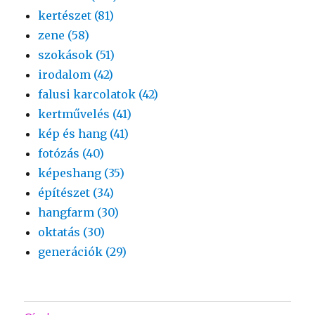
kertészet (81)
zene (58)
szokások (51)
irodalom (42)
falusi karcolatok (42)
kertművelés (41)
kép és hang (41)
fotózás (40)
képeshang (35)
építészet (34)
hangfarm (30)
oktatás (30)
generációk (29)