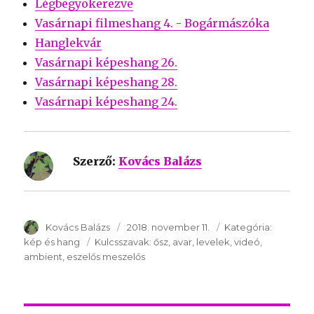
Légbegyökerezve
Vasárnapi filmeshang 4. - Bogármászóka
Hanglekvár
Vasárnapi képeshang 26.
Vasárnapi képeshang 28.
Vasárnapi képeshang 24.
Szerző:
Kovács Balázs
SzerzÅ
Kovács Balázs
Közzétéve:
2018. november 11.
Kategória:
Kategóri
kép és hang
Kulcsszavak:
Kulcsszavak:
ősz
avar
levelek
videó
ambient
eszelős meszelős