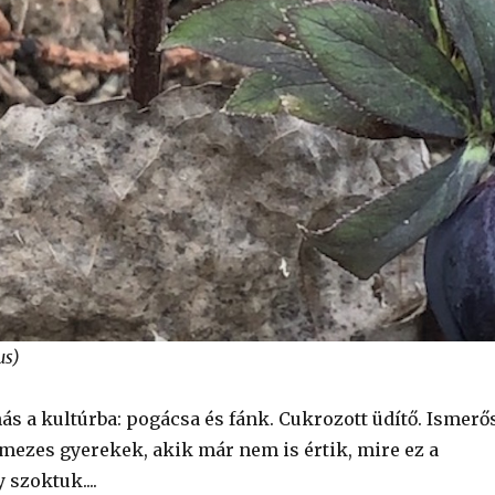
us)
ás a kultúrba: pogácsa és fánk. Cukrozott üdítő. Ismerő
lmezes gyerekek, akik már nem is értik, mire ez a
y szoktuk....