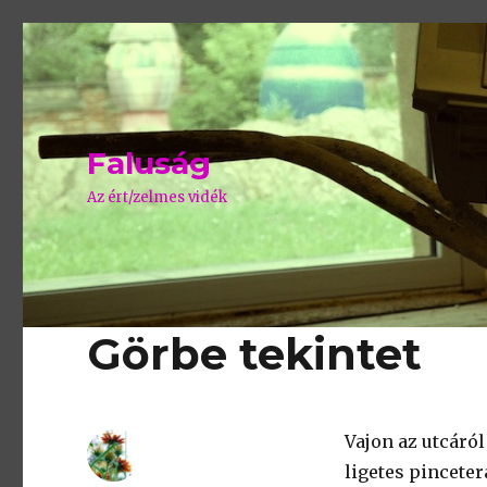
Faluság
Az ért/zelmes vidék
Görbe tekintet
Vajon az utcáról
ligetes pinceter