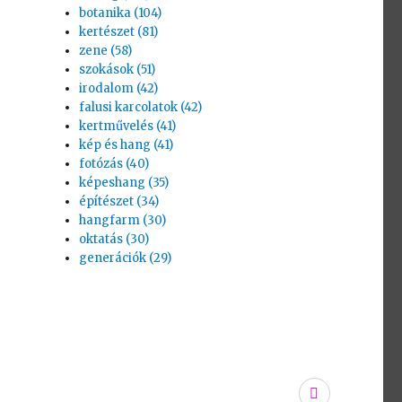
botanika (104)
kertészet (81)
zene (58)
szokások (51)
irodalom (42)
falusi karcolatok (42)
kertművelés (41)
kép és hang (41)
fotózás (40)
képeshang (35)
építészet (34)
hangfarm (30)
oktatás (30)
generációk (29)