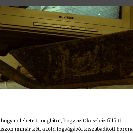
 hogyan lehetett meglátni, hogy az Okos-ház fölötti
aszon immár két, a föld fogságából kiszabadított boron