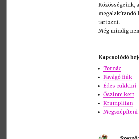
Közösségeink, a
megalakítandó k
tartozni.
Még mindig nem 
Kapcsolódó be
Tornác
Favágó fiúk
Édes cukkini
Őszinte kert
Krumplitan
Megszépíteni 
Szerző: