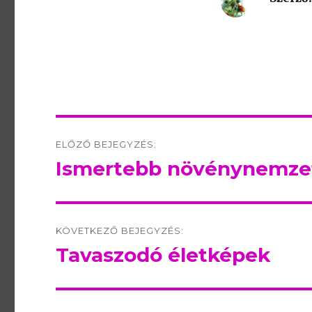
Post
ELŐZŐ BEJEGYZÉS:
navigation
Ismertebb növénynemzet
Előző
bejegyzés:
KÖVETKEZŐ BEJEGYZÉS:
Tavaszodó életképek
Következő
bejegyzés: