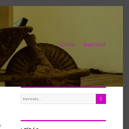
Címlap
Kapcsolat
KERES
Search
for:
a