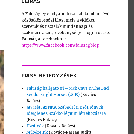
LEÍRÁS
A Faluság egy folyamatosan alakulóban lévő
közös/közösségi blog, mely a vidéket
szeretők és tisztelők mindennapi és
szakmai írásait, tevékenységeit fogná össze.
Faluság a facebookon:
https://www.facebook.com/falusagblog
FRISS BEJEGYZÉSEK
Faluság hallgató #1 – Nick Cave & The Bad
Seeds: Bright Horses (2019)
(Kovács
Balázs)
Javaslat az NKA Szabadtéri Esőmények
Ideiglenes Szakkollégium létrehozására
(Kovács Balázs)
Hasítóék
(Kovács Balázs)
Műbőreink
(Kovács-Parrag Judit)