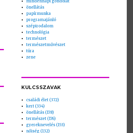
mindennapi gondolat
önellátás
papírmunka
programajánló
szépirodalom
technológia
természet
természetművészet
túra
zene
KULCSSZAVAK
családi élet (372)
kert (334)
önellátás (178)
természet (176)
gyereknevelés (153)
nőiség (132)