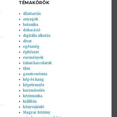
TÉMAKÖRÖK
k
állattartás
anyagok
botanika
dekoráció
digitális alkotás
divat
egészség
építészet
események
falusi karcolatok
film
gasztronómia
kép és hang
képelemzés
kertművelés
kézimunka
kiállítás
könyvajánló
Magyar Közöny