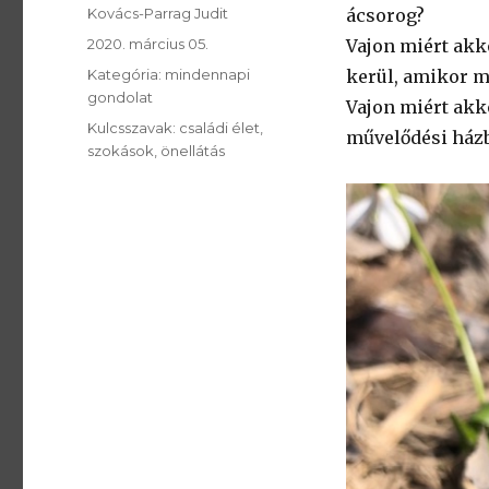
SzerzÅ
Kovács-Parrag Judit
ácsorog?
Közzétéve:
2020. március 05.
Vajon miért akk
Kategória:
Kategória:
mindennapi
kerül, amikor m
gondolat
Vajon miért akko
Kulcsszavak:
Kulcsszavak:
családi élet
művelődési ház
szokások
önellátás