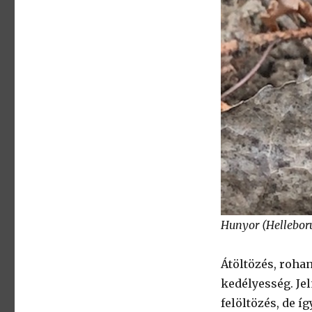
Hunyor (Hellebor
Átöltözés, rohan
kedélyesség. Je
felöltözés, de íg