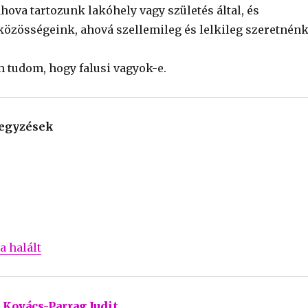
hova tartozunk lakóhely vagy születés által, és
özösségeink, ahová szellemileg és lelkileg szeretnén
tudom, hogy falusi vagyok-e.
jegyzések
a halált
Kovács-Parrag Judit