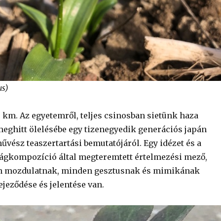
us)
5 km. Az egyetemről, teljes csinosban sietünk haza
meghitt ölelésébe egy tizenegyedik generációs japán
vész teaszertartási bemutatójáról. Egy idézet és a
irágkompozíció által megteremtett értelmezési mező,
 mozdulatnak, minden gesztusnak és mimikának
jeződése és jelentése van.