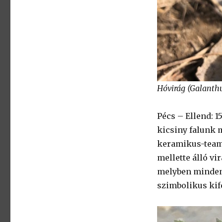
Hóvirág (Galanth
Pécs – Ellend: 1
kicsiny falunk 
keramikus-teamű
mellette álló v
melyben minden
szimbolikus kife