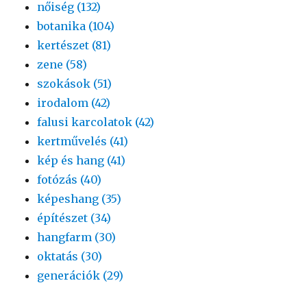
nőiség (132)
botanika (104)
kertészet (81)
zene (58)
szokások (51)
irodalom (42)
falusi karcolatok (42)
kertművelés (41)
kép és hang (41)
fotózás (40)
képeshang (35)
építészet (34)
hangfarm (30)
oktatás (30)
generációk (29)