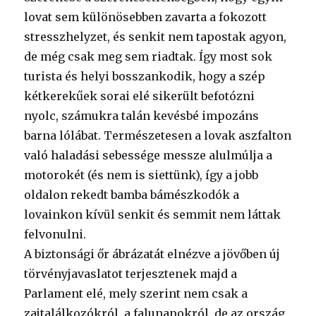
lovat sem különösebben zavarta a fokozott
stresszhelyzet, és senkit nem tapostak agyon,
de még csak meg sem riadtak. Így most sok
turista és helyi bosszankodik, hogy a szép
kétkerekűek sorai elé sikerült befotózni
nyolc, számukra talán kevésbé impozáns
barna lólábat. Természetesen a lovak aszfalton
való haladási sebessége messze alulmúlja a
motorokét (és nem is siettünk), így a jobb
oldalon rekedt bamba bámészkodók a
lovainkon kívül senkit és semmit nem láttak
felvonulni.
A biztonsági őr ábrázatát elnézve a jövőben új
törvényjavaslatot terjesztenek majd a
Parlament elé, mely szerint nem csak a
zajtalálkozókról, a falunapokról, de az ország