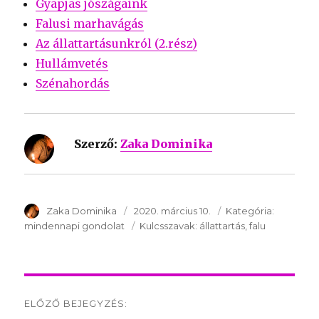
Gyapjas jószágaink
Falusi marhavágás
Az állattartásunkról (2.rész)
Hullámvetés
Szénahordás
Szerző:
Zaka Dominika
SzerzÅ
Zaka Dominika
Közzétéve:
2020. március 10.
Kategória:
Kategória
mindennapi gondolat
Kulcsszavak:
Kulcsszavak:
állattartás
falu
Post
ELŐZŐ BEJEGYZÉS: