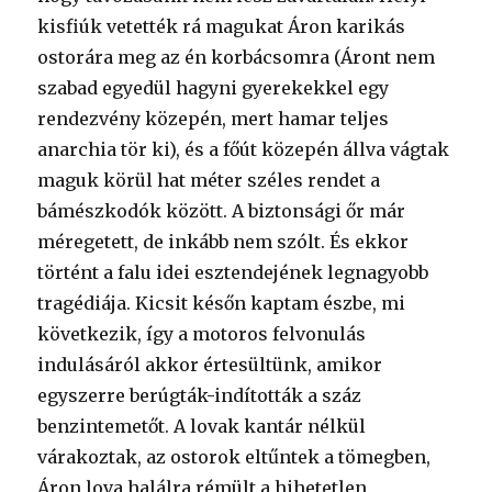
kisfiúk vetették rá magukat Áron karikás
ostorára meg az én korbácsomra (Áront nem
szabad egyedül hagyni gyerekekkel egy
rendezvény közepén, mert hamar teljes
anarchia tör ki), és a főút közepén állva vágtak
maguk körül hat méter széles rendet a
bámészkodók között. A biztonsági őr már
méregetett, de inkább nem szólt. És ekkor
történt a falu idei esztendejének legnagyobb
tragédiája. Kicsit későn kaptam észbe, mi
következik, így a motoros felvonulás
indulásáról akkor értesültünk, amikor
egyszerre berúgták-indították a száz
benzintemetőt. A lovak kantár nélkül
várakoztak, az ostorok eltűntek a tömegben,
Áron lova halálra rémült a hihetetlen