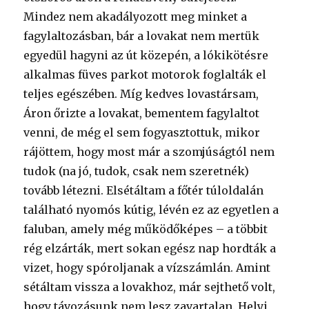
Mindez nem akadályozott meg minket a
fagylaltozásban, bár a lovakat nem mertük
egyedül hagyni az út közepén, a lókikötésre
alkalmas füves parkot motorok foglalták el
teljes egészében. Míg kedves lovastársam,
Áron őrizte a lovakat, bementem fagylaltot
venni, de még el sem fogyasztottuk, mikor
rájöttem, hogy most már a szomjúságtól nem
tudok (na jó, tudok, csak nem szeretnék)
tovább létezni. Elsétáltam a főtér túloldalán
található nyomós kútig, lévén ez az egyetlen a
faluban, amely még működőképes – a többit
rég elzárták, mert sokan egész nap hordták a
vizet, hogy spóroljanak a vízszámlán. Amint
sétáltam vissza a lovakhoz, már sejthető volt,
hogy távozásunk nem lesz zavartalan. Helyi