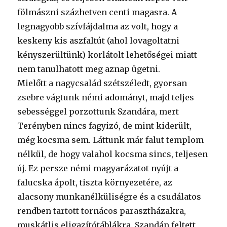
fölmászni százhetven centi magasra. A
legnagyobb szívfájdalma az volt, hogy a
keskeny kis aszfaltút (ahol lovagoltatni
kényszerültünk) korlátolt lehetőségei miatt
nem tanulhatott meg aznap ügetni.
Mielőtt a nagycsalád szétszéledt, gyorsan
zsebre vágtunk némi adományt, majd teljes
sebességgel porzottunk Szandára, mert
Terényben nincs fagyizó, de mint kiderült,
még kocsma sem. Láttunk már falut templom
nélkül, de hogy valahol kocsma sincs, teljesen
új. Ez persze némi magyarázatot nyújt a
falucska ápolt, tiszta környezetére, az
alacsony munkanélküliségre és a csudálatos
rendben tartott tornácos parasztházakra,
muskátlis eligazítótáblákra. Szandán feltett