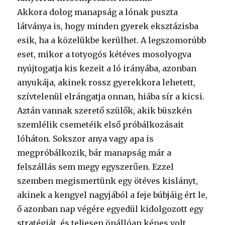
Akkora dolog manapság a lónak puszta
látványa is, hogy minden gyerek eksztázisba
esik, ha a közelükbe kerülhet. A legszomorúbb
eset, mikor a totyogós kétéves mosolyogva
nyújtogatja kis kezeit a ló irányába, azonban
anyukája, akinek rossz gyerekkora lehetett,
szívtelenül elrángatja onnan, hiába sír a kicsi.
Aztán vannak szerető szülők, akik büszkén
szemlélik csemetéik első próbálkozásait
lóháton. Sokszor anya vagy apa is
megpróbálkozik, bár manapság már a
felszállás sem megy egyszerűen. Ezzel
szemben megismertünk egy ötéves kislányt,
akinek a kengyel nagyjából a feje búbjáig ért le,
ő azonban nap végére egyedül kidolgozott egy
stratégiát, és teljesen önállóan képes volt