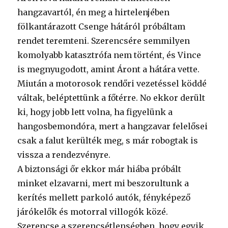
hangzavartól, én meg a hirtelenjében
fölkantárazott Csenge hátáról próbáltam
rendet teremteni. Szerencsére semmilyen
komolyabb katasztrófa nem történt, és Vince
is megnyugodott, amint Áront a hátára vette.
Miután a motorosok rendőri vezetéssel köddé
váltak, beléptettünk a főtérre. No ekkor derült
ki, hogy jobb lett volna, ha figyelünk a
hangosbemondóra, mert a hangzavar felelősei
csak a falut kerülték meg, s már robogtak is
vissza a rendezvényre.
A biztonsági őr ekkor már hiába próbált
minket elzavarni, mert mi beszorultunk a
kerítés mellett parkoló autók, fényképező
járókelők és motorral villogók közé.
Szerencse a szerencsétlenségben, hogy egyik