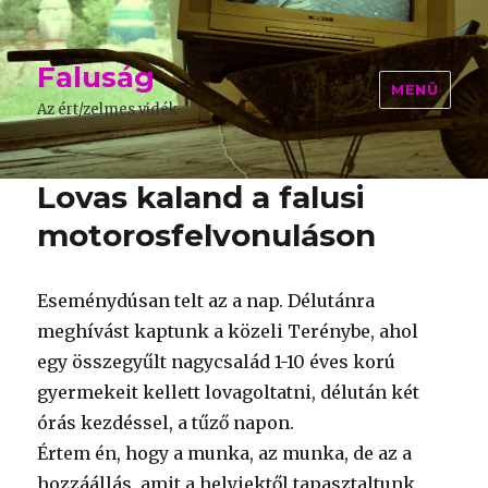
Faluság
MENÜ
Az ért/zelmes vidék
Lovas kaland a falusi
motorosfelvonuláson
Eseménydúsan telt az a nap. Délutánra
meghívást kaptunk a közeli Terénybe, ahol
egy összegyűlt nagycsalád 1-10 éves korú
gyermekeit kellett lovagoltatni, délután két
órás kezdéssel, a tűző napon.
Értem én, hogy a munka, az munka, de az a
hozzáállás, amit a helyiektől tapasztaltunk,