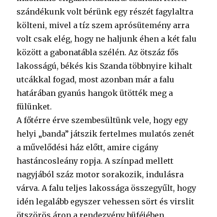
szándékunk volt bérünk egy részét fagylaltra
költeni, mivel a tíz szem aprósütemény arra
volt csak elég, hogy ne haljunk éhen a két falu
között a gabonatábla szélén. Az ötszáz fős
lakosságú, békés kis Szanda többnyire kihalt
utcákkal fogad, most azonban már a falu
határában gyanús hangok ütötték meg a
fülünket.
A főtérre érve szembesültünk vele, hogy egy
helyi „banda” játszik fertelmes mulatós zenét
a művelődési ház előtt, amire cigány
hastáncosleány ropja. A színpad mellett
nagyjából száz motor sorakozik, indulásra
várva. A falu teljes lakossága összegyűlt, hogy
idén legalább egyszer vehessen sört és virslit
ötszörös áron a rendezvény büféjében.