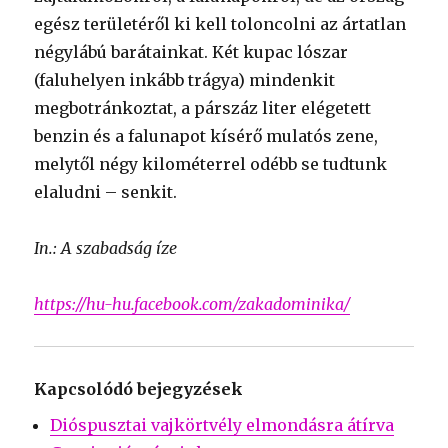
egész területéről ki kell toloncolni az ártatlan
négylábú barátainkat. Két kupac lószar
(faluhelyen inkább trágya) mindenkit
megbotránkoztat, a párszáz liter elégetett
benzin és a falunapot kísérő mulatós zene,
melytől négy kilométerrel odébb se tudtunk
elaludni – senkit.
In.: A szabadság íze
https://hu-hu.facebook.com/zakadominika/
Kapcsolódó bejegyzések
Dióspusztai vajkörtvély elmondásra átírva