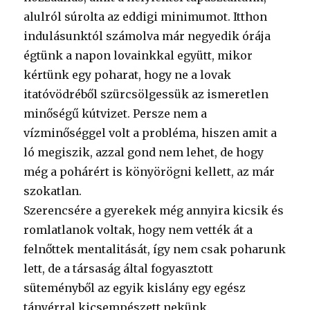
alulról súrolta az eddigi minimumot. Itthon
indulásunktól számolva már negyedik órája
égtünk a napon lovainkkal együtt, mikor
kértünk egy poharat, hogy ne a lovak
itatóvödréből szürcsölgessük az ismeretlen
minőségű kútvizet. Persze nem a
vízminőséggel volt a probléma, hiszen amit a
ló megiszik, azzal gond nem lehet, de hogy
még a pohárért is könyörögni kellett, az már
szokatlan.
Szerencsére a gyerekek még annyira kicsik és
romlatlanok voltak, hogy nem vették át a
felnőttek mentalitását, így nem csak poharunk
lett, de a társaság által fogyasztott
süteményből az egyik kislány egy egész
tányérral kicsempészett nekünk.