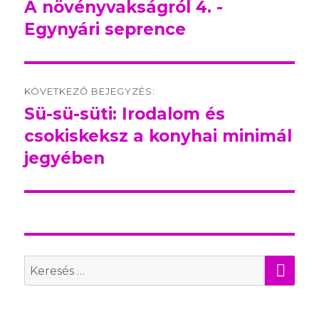
navigation
A növényvakságról 4. -
Előző
Egynyári seprence
bejegyzés:
KÖVETKEZŐ BEJEGYZÉS:
Sü-sü-süti: Irodalom és
Következő
csokiskeksz a konyhai minimál
bejegyzés:
jegyében
KER
Search
for: