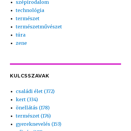
szépirodalom
technológia
természet
természetművészet
túra
zene
KULCSSZAVAK
családi élet (372)
kert (334)
önellátás (178)
természet (176)
gyereknevelés (153)