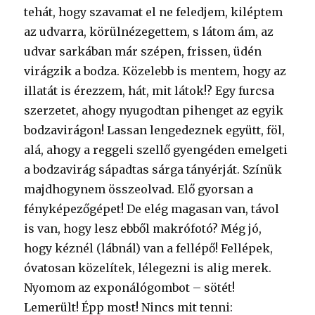
tehát, hogy szavamat el ne feledjem, kiléptem
az udvarra, körülnézegettem, s látom ám, az
udvar sarkában már szépen, frissen, üdén
virágzik a bodza. Közelebb is mentem, hogy az
illatát is érezzem, hát, mit látok!? Egy furcsa
szerzetet, ahogy nyugodtan pihenget az egyik
bodzavirágon! Lassan lengedeznek együtt, föl,
alá, ahogy a reggeli szellő gyengéden emelgeti
a bodzavirág sápadtas sárga tányérját. Színük
majdhogynem összeolvad. Elő gyorsan a
fényképezőgépet! De elég magasan van, távol
is van, hogy lesz ebből makrófotó? Még jó,
hogy kéznél (lábnál) van a fellépő! Fellépek,
óvatosan közelítek, lélegezni is alig merek.
Nyomom az exponálógombot – sötét!
Lemerült! Épp most! Nincs mit tenni: