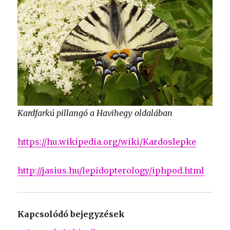
Kardfarkú pillangó a Havihegy oldalában
https://hu.wikipedia.org/wiki/Kardoslepke
http://jasius.hu/lepidopterology/iphpod.html
Kapcsolódó bejegyzések