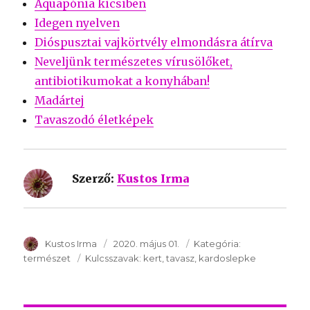
Aquapónia kicsiben
Idegen nyelven
Dióspusztai vajkörtvély elmondásra átírva
Neveljünk természetes vírusölőket,
antibiotikumokat a konyhában!
Madártej
Tavaszodó életképek
Szerző:
Kustos Irma
SzerzÅ
Kustos Irma
Közzétéve:
2020. május 01.
Kategória:
Kategória:
természet
Kulcsszavak:
Kulcsszavak:
kert
tavasz
kardoslepke