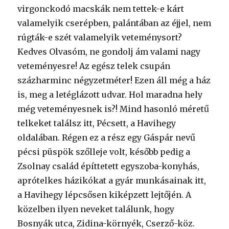
virgonckodó macskák nem tettek-e kárt
valamelyik cserépben, palántában az éjjel, nem
rúgták-e szét valamelyik veteménysort?
Kedves Olvasóm, ne gondolj ám valami nagy
veteményesre! Az egész telek csupán
százharminc négyzetméter! Ezen áll még a ház
is, meg a letéglázott udvar. Hol maradna hely
még veteményesnek is?! Mind hasonló méretű
telkeket találsz itt, Pécsett, a Havihegy
oldalában. Régen ez a rész egy Gáspár nevű
pécsi püspök szőlleje volt, később pedig a
Zsolnay család építtetett egyszoba-konyhás,
aprótelkes házikókat a gyár munkásainak itt,
a Havihegy lépcsősen kiképzett lejtőjén. A
közelben ilyen neveket találunk, hogy
Bosnyák utca, Zidina-környék, Cserző-köz.