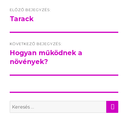
Post
ELŐZŐ BEJEGYZÉS:
navigation
Tarack
Előző
bejegyzés:
KÖVETKEZŐ BEJEGYZÉS:
Hogyan működnek a
Következő
növények?
bejegyzés:
KER
Search
for: