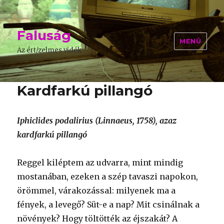
Faluság
MENÜ
Az ért/zelmes vidék
Kardfarkú pillangó
Iphiclides podalirius (Linnaeus, 1758), azaz
kardfarkú pillangó
Reggel kiléptem az udvarra, mint mindig
mostanában, ezeken a szép tavaszi napokon,
örömmel, várakozással: milyenek ma a
fények, a levegő? Süt-e a nap? Mit csinálnak a
növények? Hogy töltötték az éjszakát? A