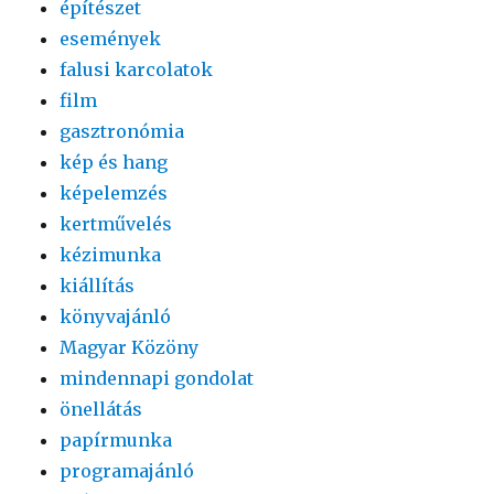
építészet
események
falusi karcolatok
film
gasztronómia
kép és hang
képelemzés
kertművelés
kézimunka
kiállítás
könyvajánló
Magyar Közöny
mindennapi gondolat
önellátás
papírmunka
programajánló