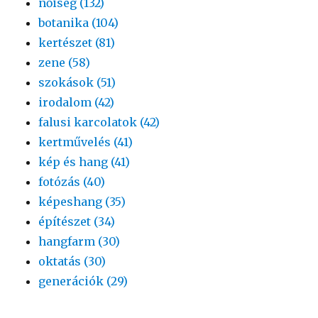
nőiség (132)
botanika (104)
kertészet (81)
zene (58)
szokások (51)
irodalom (42)
falusi karcolatok (42)
kertművelés (41)
kép és hang (41)
fotózás (40)
képeshang (35)
építészet (34)
hangfarm (30)
oktatás (30)
generációk (29)