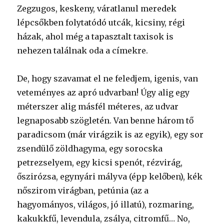
Zegzugos, keskeny, váratlanul meredek
lépcsőkben folytatódó utcák, kicsiny, régi
házak, ahol még a tapasztalt taxisok is
nehezen találnak oda a címekre.
De, hogy szavamat el ne feledjem, igenis, van
veteményes az apró udvarban! Úgy alig egy
méterszer alig másfél méteres, az udvar
legnaposabb szögletén. Van benne három tő
paradicsom (már virágzik is az egyik), egy sor
zsendülő zöldhagyma, egy sorocska
petrezselyem, egy kicsi spenót, rézvirág,
őszirózsa, egynyári mályva (épp kelőben), kék
nőszirom virágban, petúnia (az a
hagyományos, világos, jó illatú), rozmaring,
kakukkfű, levendula, zsálya, citromfű… No,