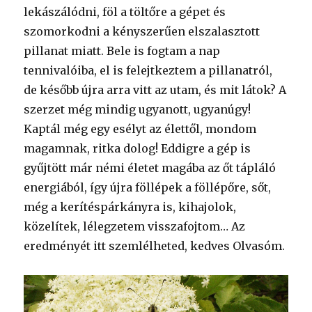
lekászálódni, föl a töltőre a gépet és
szomorkodni a kényszerűen elszalasztott
pillanat miatt. Bele is fogtam a nap
tennivalóiba, el is felejtkeztem a pillanatról,
de később újra arra vitt az utam, és mit látok? A
szerzet még mindig ugyanott, ugyanúgy!
Kaptál még egy esélyt az élettől, mondom
magamnak, ritka dolog! Eddigre a gép is
gyűjtött már némi életet magába az őt tápláló
energiából, így újra föllépek a föllépőre, sőt,
még a kerítéspárkányra is, kihajolok,
közelítek, lélegzetem visszafojtom… Az
eredményét itt szemlélheted, kedves Olvasóm.