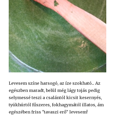
Levesem színe harsogó, az íze szokható... Az
egészben maradt, belül még lágy tojás pedig
selymessé teszi a csalántól kicsit kesernyés,
tyúkhúrtól fűszeres, fokhagymától illatos, ám
egészében friss "tavaszi erő" levesem!