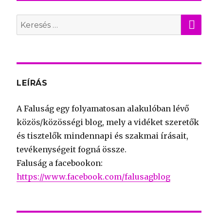
KER
Search
for:
LEÍRÁS
A Faluság egy folyamatosan alakulóban lévő
közös/közösségi blog, mely a vidéket szeretők
és tisztelők mindennapi és szakmai írásait,
tevékenységeit fogná össze.
Faluság a facebookon:
https://www.facebook.com/falusagblog