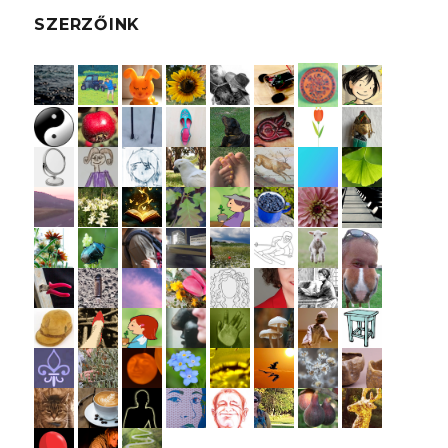
SZERZŐINK