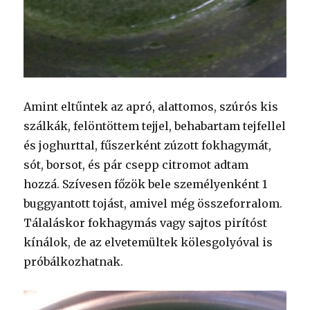
Amint eltűntek az apró, alattomos, szúrós kis
szálkák, felöntöttem tejjel, behabartam tejfellel
és joghurttal, fűszerként zúzott fokhagymát,
sót, borsot, és pár csepp citromot adtam
hozzá. Szívesen főzök bele személyenként 1
buggyantott tojást, amivel még összeforralom.
Tálaláskor fokhagymás vagy sajtos pirítóst
kínálok, de az elvetemültek kölesgolyóval is
próbálkozhatnak.