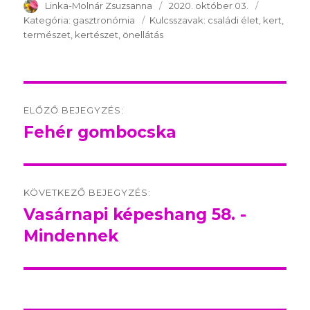
SzerzÅ
Linka-Molnár Zsuzsanna
Közzétéve:
2020. október 03.
Kategória:
Kategória:
gasztronómia
Kulcsszavak:
Kulcsszavak:
családi élet
kert
természet
kertészet
önellátás
Post
ELŐZŐ BEJEGYZÉS:
navigation
Fehér gombocska
Előző
bejegyzés:
KÖVETKEZŐ BEJEGYZÉS:
Vasárnapi képeshang 58. -
Következő
Mindennek
bejegyzés: