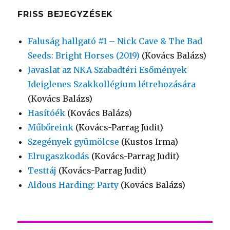
FRISS BEJEGYZÉSEK
Faluság hallgató #1 – Nick Cave & The Bad
Seeds: Bright Horses (2019)
(Kovács Balázs)
Javaslat az NKA Szabadtéri Esőmények
Ideiglenes Szakkollégium létrehozására
(Kovács Balázs)
Hasítóék
(Kovács Balázs)
Műbőreink
(Kovács-Parrag Judit)
Szegények gyümölcse
(Kustos Irma)
Elrugaszkodás
(Kovács-Parrag Judit)
Testtáj
(Kovács-Parrag Judit)
Aldous Harding: Party
(Kovács Balázs)