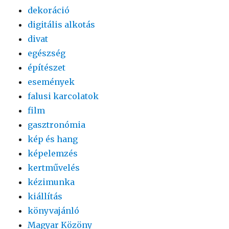
dekoráció
digitális alkotás
divat
egészség
építészet
események
falusi karcolatok
film
gasztronómia
kép és hang
képelemzés
kertművelés
kézimunka
kiállítás
könyvajánló
Magyar Közöny