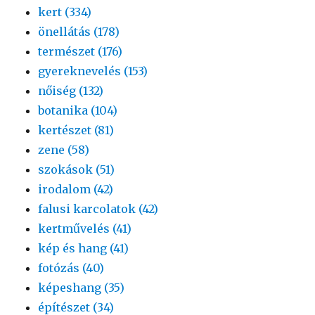
kert (334)
önellátás (178)
természet (176)
gyereknevelés (153)
nőiség (132)
botanika (104)
kertészet (81)
zene (58)
szokások (51)
irodalom (42)
falusi karcolatok (42)
kertművelés (41)
kép és hang (41)
fotózás (40)
képeshang (35)
építészet (34)