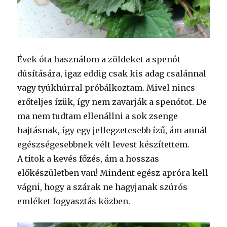
Évek óta használom a zöldeket a spenót
dúsítására, igaz eddig csak kis adag csalánnal
vagy tyúkhúrral próbálkoztam. Mivel nincs
erőteljes ízük, így nem zavarják a spenótot. De
ma nem tudtam ellenállni a sok zsenge
hajtásnak, így egy jellegzetesebb ízű, ám annál
egészségesebbnek vélt levest készítettem.
A titok a kevés főzés, ám a hosszas
előkészületben van! Mindent egész apróra kell
vágni, hogy a szárak ne hagyjanak szúrós
emléket fogyasztás közben.