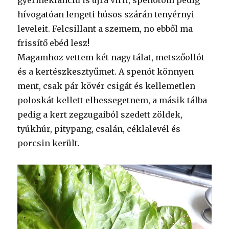
gyermekláncfű is újra virít, spenótom pedig
hívogatóan lengeti húsos szárán tenyérnyi
leveleit. Felcsillant a szemem, no ebből ma
frissítő ebéd lesz!
Magamhoz vettem két nagy tálat, metszőollót
és a kertészkesztyűmet. A spenót könnyen
ment, csak pár kövér csigát és kellemetlen
poloskát kellett elhessegetnem, a másik tálba
pedig a kert zegzugaiból szedett zöldek,
tyúkhúr, pitypang, csalán, céklalevél és
porcsin került.