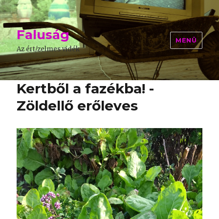
Faluság
MENÜ
Az ért/zelmes vidék
Kertből a fazékba! -
Zöldellő erőleves