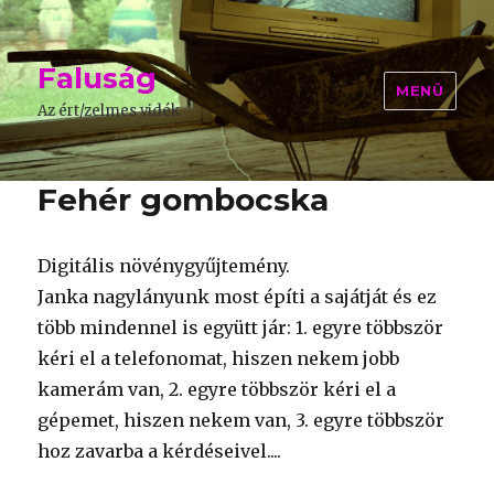
Faluság
MENÜ
Az ért/zelmes vidék
Fehér gombocska
Digitális növénygyűjtemény.
Janka nagylányunk most építi a sajátját és ez
több mindennel is együtt jár: 1. egyre többször
kéri el a telefonomat, hiszen nekem jobb
kamerám van, 2. egyre többször kéri el a
gépemet, hiszen nekem van, 3. egyre többször
hoz zavarba a kérdéseivel....