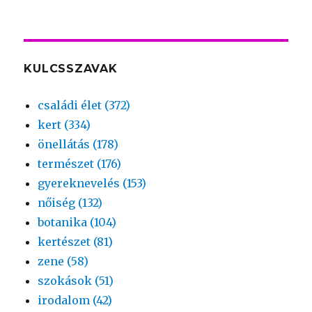
KULCSSZAVAK
családi élet (372)
kert (334)
önellátás (178)
természet (176)
gyereknevelés (153)
nőiség (132)
botanika (104)
kertészet (81)
zene (58)
szokások (51)
irodalom (42)