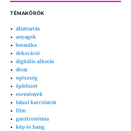
TÉMAKÖRÖK
állattartás
anyagok
botanika
dekoráció
digitális alkotás
divat
egészség
építészet
események
falusi karcolatok
film
gasztronómia
kép és hang