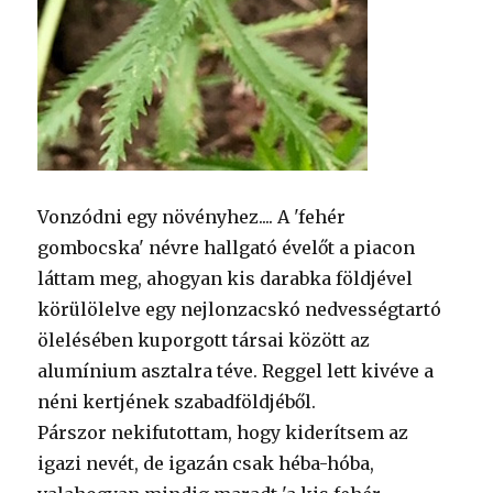
Vonzódni egy növényhez.... A 'fehér
gombocska' névre hallgató évelőt a piacon
láttam meg, ahogyan kis darabka földjével
körülölelve egy nejlonzacskó nedvességtartó
ölelésében kuporgott társai között az
alumínium asztalra téve. Reggel lett kivéve a
néni kertjének szabadföldjéből.
Párszor nekifutottam, hogy kiderítsem az
igazi nevét, de igazán csak héba-hóba,