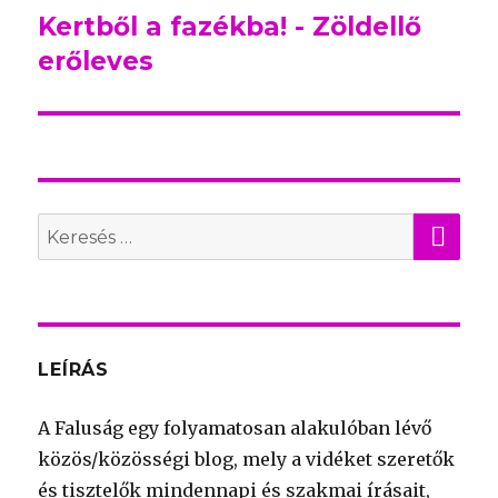
Kertből a fazékba! - Zöldellő
Következő
erőleves
bejegyzés:
KER
Search
for:
LEÍRÁS
A Faluság egy folyamatosan alakulóban lévő
közös/közösségi blog, mely a vidéket szeretők
és tisztelők mindennapi és szakmai írásait,