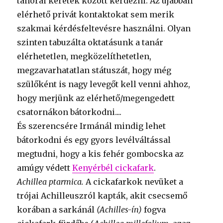
tanórai keretek között kérdezni. Az újabban
elérhető privát kontaktokat sem merik
szakmai kérdésfeltevésre használni. Olyan
szinten tabuzálta oktatásunk a tanár
elérhetetlen, megközelíthetetlen,
megzavarhatatlan státuszát, hogy még
szülőként is nagy levegőt kell venni ahhoz,
hogy merjünk az elérhető/megengedett
csatornákon bátorkodni....
És szerencsére Irmánál mindig lehet
bátorkodni és egy gyors levélváltással
megtudni, hogy a kis fehér gombocska az
amúgy védett
Kenyérbél cickafark
.
Achillea ptarmica.
A cickafarkok nevüket a
trójai Achilleuszról kapták, akit csecsemő
korában a sarkánál
(Achilles-ín)
fogva