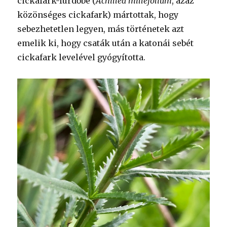
cickafark-fürdőbe (
Achillea millefolium
, azaz
közönséges cickafark) mártottak, hogy
sebezhetetlen legyen, más történetek azt
emelik ki, hogy csaták után a katonái sebét
cickafark levelével gyógyította.