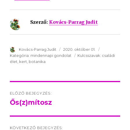
Szerző:
Kovács-Parrag Judit
SzerzÅ
Kovács-Parrag Judit
Közzétéve:
2020. október 01.
Kategória:
Kategória:
mindennapi gondolat
Kulcsszavak:
Kulcsszavak:
családi
élet
kert
botanika
Post
ELŐZŐ BEJEGYZÉS:
navigation
Ős(z)mítosz
Előző
bejegyzés:
KÖVETKEZŐ BEJEGYZÉS: