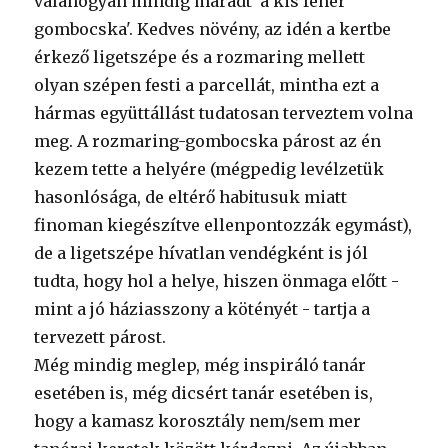
valahogyan mindig maradt 'a kis fehér
gombocska'. Kedves növény, az idén a kertbe
érkező ligetszépe és a rozmaring mellett
olyan szépen festi a parcellát, mintha ezt a
hármas együttállást tudatosan terveztem volna
meg. A rozmaring-gombocska párost az én
kezem tette a helyére (mégpedig levélzetük
hasonlósága, de eltérő habitusuk miatt
finoman kiegészítve ellenpontozzák egymást),
de a ligetszépe hívatlan vendégként is jól
tudta, hogy hol a helye, hiszen önmaga előtt -
mint a jó háziasszony a kötényét - tartja a
tervezett párost.
Még mindig meglep, még inspiráló tanár
esetében is, még dicsért tanár esetében is,
hogy a kamasz korosztály nem/sem mer