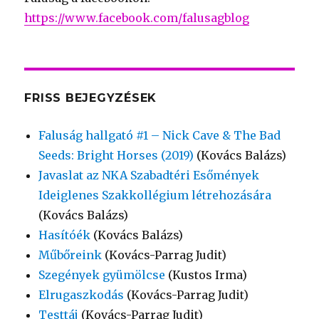
https://www.facebook.com/falusagblog
FRISS BEJEGYZÉSEK
Faluság hallgató #1 – Nick Cave & The Bad
Seeds: Bright Horses (2019)
(Kovács Balázs)
Javaslat az NKA Szabadtéri Esőmények
Ideiglenes Szakkollégium létrehozására
(Kovács Balázs)
Hasítóék
(Kovács Balázs)
Műbőreink
(Kovács-Parrag Judit)
Szegények gyümölcse
(Kustos Irma)
Elrugaszkodás
(Kovács-Parrag Judit)
Testtáj
(Kovács-Parrag Judit)