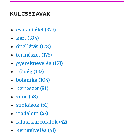
KULCSSZAVAK
családi élet (372)
kert (334)
önellátás (178)
természet (176)
gyereknevelés (153)
nőiség (132)
botanika (104)
kertészet (81)
zene (58)
szokások (51)
irodalom (42)
falusi karcolatok (42)
kertművelés (41)