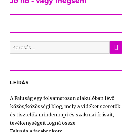
Jó nő - vagy mégsem
Következő
bejegyzés:
KER
Search
for:
LEÍRÁS
A Faluság egy folyamatosan alakulóban lévő
közös/közösségi blog, mely a vidéket szeretők
és tisztelők mindennapi és szakmai írásait,
tevékenységeit fogná össze.
Faluság a facebookon: