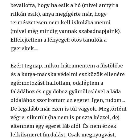
bevallotta, hogy ha esik a hó (mivel annyira
ritkán esik), anya megígérte már, hogy
természetesen nem kell iskolába menni
(mivel még mindig vannak szabadnapjaink).
Elfelejtettem a lényeget: ötös tanulók a
gyerekek....
Ezért tegnap, mikor hátramentem a füstölőbe
és a kutya-macska védelmi eszközök ellenére
egérmotozást hallottam, odaléptem a
faládához és egy doboz gyümölcslével a láda
oldalához szorítottam az egeret. Igen, tudom....
De legalább már ezen is túl vagyok. Megtörtént
végre: sikerült (ha nem is puszta kézzel, de)
eltennem egy egeret láb alól. És nem érzek
lelkiismeret furdalást. Csak megnyugvást,