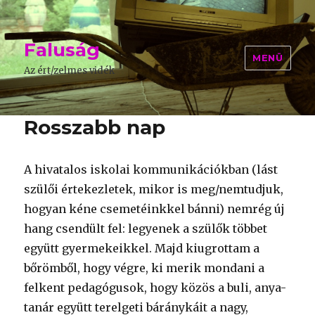
Faluság
MENÜ
Az ért/zelmes vidék
Rosszabb nap
A hivatalos iskolai kommunikációkban (lást
szülői értekezletek, mikor is meg/nemtudjuk,
hogyan kéne csemetéinkkel bánni) nemrég új
hang csendült fel: legyenek a szülők többet
együtt gyermekeikkel. Majd kiugrottam a
bőrömből, hogy végre, ki merik mondani a
felkent pedagógusok, hogy közös a buli, anya-
tanár együtt terelgeti báránykáit a nagy,