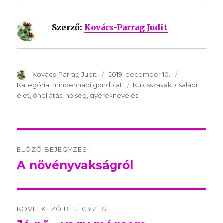
Szerző:
Kovács-Parrag Judit
SzerzÅ
Kovács-Parrag Judit
Közzétéve:
2019. december 10.
Kategória:
Kategória:
mindennapi gondolat
Kulcsszavak:
Kulcsszavak:
családi
élet
önellátás
nőiség
gyereknevelés
Post
ELŐZŐ BEJEGYZÉS:
navigation
A növényvakságról
Előző
bejegyzés:
KÖVETKEZŐ BEJEGYZÉS: