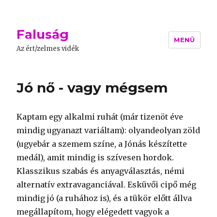
Faluság
MENÜ
Az ért/zelmes vidék
Jó nő - vagy mégsem
Kaptam egy alkalmi ruhát (már tizenöt éve
mindig ugyanazt variáltam): olyandeolyan zöld
(ugyebár a szemem színe, a Jónás készítette
medál), amit mindig is szívesen hordok.
Klasszikus szabás és anyagválasztás, némi
alternatív extravaganciával. Esküvői cipő még
mindig jó (a ruhához is), és a tükör előtt állva
megállapítom, hogy elégedett vagyok a