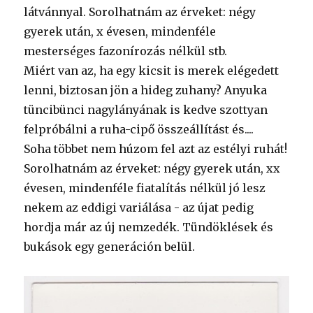
látvánnyal. Sorolhatnám az érveket: négy
gyerek után, x évesen, mindenféle
mesterséges fazonírozás nélkül stb.
Miért van az, ha egy kicsit is merek elégedett
lenni, biztosan jön a hideg zuhany? Anyuka
tüncibünci nagylányának is kedve szottyan
felpróbálni a ruha-cipő összeállítást és....
Soha többet nem húzom fel azt az estélyi ruhát!
Sorolhatnám az érveket: négy gyerek után, xx
évesen, mindenféle fiatalítás nélkül jó lesz
nekem az eddigi variálása - az újat pedig
hordja már az új nemzedék. Tündöklések és
bukások egy generáción belül.