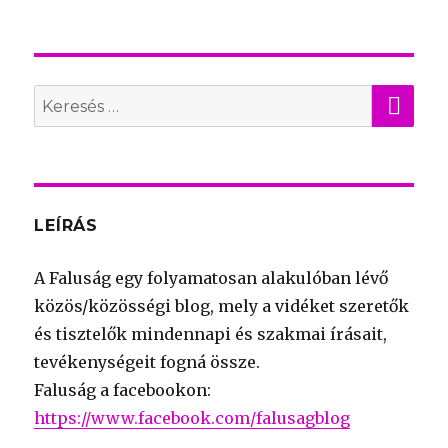
KER
Search
for:
LEÍRÁS
A Faluság egy folyamatosan alakulóban lévő
közös/közösségi blog, mely a vidéket szeretők
és tisztelők mindennapi és szakmai írásait,
tevékenységeit fogná össze.
Faluság a facebookon:
https://www.facebook.com/falusagblog