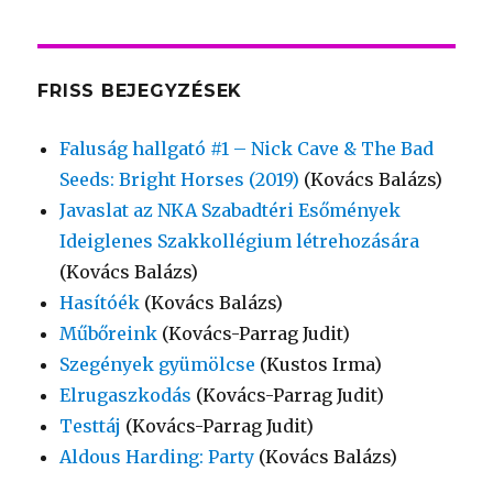
FRISS BEJEGYZÉSEK
Faluság hallgató #1 – Nick Cave & The Bad
Seeds: Bright Horses (2019)
(Kovács Balázs)
Javaslat az NKA Szabadtéri Esőmények
Ideiglenes Szakkollégium létrehozására
(Kovács Balázs)
Hasítóék
(Kovács Balázs)
Műbőreink
(Kovács-Parrag Judit)
Szegények gyümölcse
(Kustos Irma)
Elrugaszkodás
(Kovács-Parrag Judit)
Testtáj
(Kovács-Parrag Judit)
Aldous Harding: Party
(Kovács Balázs)