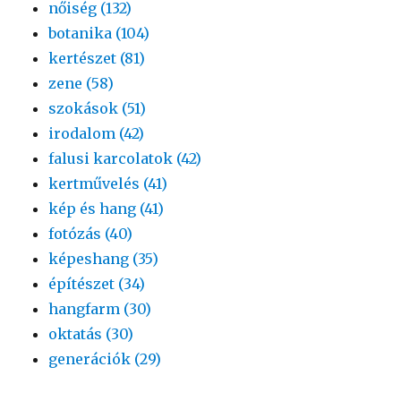
nőiség (132)
botanika (104)
kertészet (81)
zene (58)
szokások (51)
irodalom (42)
falusi karcolatok (42)
kertművelés (41)
kép és hang (41)
fotózás (40)
képeshang (35)
építészet (34)
hangfarm (30)
oktatás (30)
generációk (29)