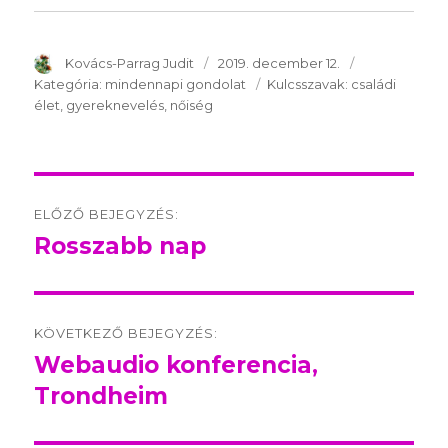
SzerzÅ
Kovács-Parrag Judit
Közzétéve:
2019. december 12.
Kategória:
Kategória:
mindennapi gondolat
Kulcsszavak:
Kulcsszavak:
családi
élet
gyereknevelés
nőiség
Post
ELŐZŐ BEJEGYZÉS:
navigation
Rosszabb nap
Előző
bejegyzés:
KÖVETKEZŐ BEJEGYZÉS:
Webaudio konferencia,
Következő
Trondheim
bejegyzés: