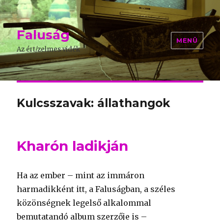
Faluság
MENÜ
Az ért/zelmes vidék
Kulcsszavak: állathangok
Kharón ladikján
Ha az ember – mint az immáron
harmadikként itt, a Faluságban, a széles
közönségnek legelső alkalommal
bemutatandó album szerzője is –