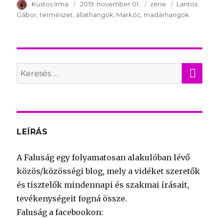
Szerző
Kustos Irma
Publikálva
2019. november 01.
Témakör
zene
Kulcsszavak
Lantos
Gábor
természet
állathangok
Markóc
madárhangok
KER
Search
for:
LEÍRÁS
A Faluság egy folyamatosan alakulóban lévő
közös/közösségi blog, mely a vidéket szeretők
és tisztelők mindennapi és szakmai írásait,
tevékenységeit fogná össze.
Faluság a facebookon: