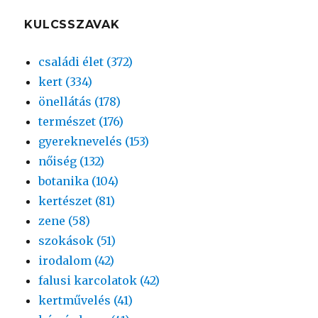
KULCSSZAVAK
családi élet (372)
kert (334)
önellátás (178)
természet (176)
gyereknevelés (153)
nőiség (132)
botanika (104)
kertészet (81)
zene (58)
szokások (51)
irodalom (42)
falusi karcolatok (42)
kertművelés (41)