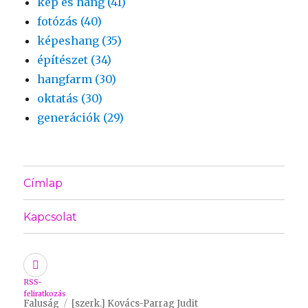
kép és hang (41)
fotózás (40)
képeshang (35)
építészet (34)
hangfarm (30)
oktatás (30)
generációk (29)
Címlap
Kapcsolat
RSS-
feliratkozás
Faluság
[szerk.] Kovács-Parrag Judit