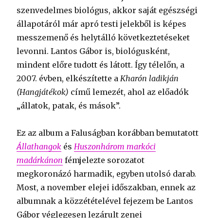
szenvedelmes biológus, akkor saját egészségi
állapotáról már apró testi jelekből is képes
messzemenő és helytálló következtetéseket
levonni. Lantos Gábor is, biológusként,
mindent előre tudott és látott. Így télelőn, a
2007. évben, elkészítette a
Kharón ladikján
(Hangjátékok)
című lemezét, ahol az előadók
„állatok, patak, és mások”.
Ez az album a Faluságban korábban bemutatott
Állathangok
és
Huszonhárom markóci
madárkánon
fémjelezte sorozatot
megkoronázó harmadik, egyben utolsó darab.
Most, a november elejei időszakban, ennek az
albumnak a közzétételével fejezem be Lantos
Gábor véglegesen lezárult zenei