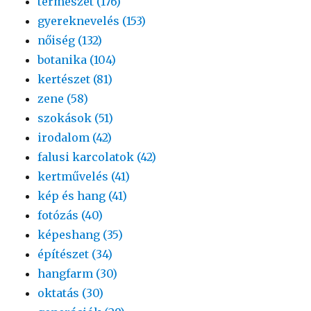
természet (176)
gyereknevelés (153)
nőiség (132)
botanika (104)
kertészet (81)
zene (58)
szokások (51)
irodalom (42)
falusi karcolatok (42)
kertművelés (41)
kép és hang (41)
fotózás (40)
képeshang (35)
építészet (34)
hangfarm (30)
oktatás (30)