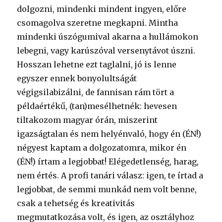
dolgozni, mindenki mindent ingyen, előre
csomagolva szeretne megkapni. Mintha
mindenki úszógumival akarna a hullámokon
lebegni, vagy karúszóval versenytávot úszni.
Hosszan lehetne ezt taglalni, jó is lenne
egyszer ennek bonyolultságát
végigsilabizálni, de fannisan rám tört a
példaértékű, (tan)mesélhetnék: hevesen
tiltakozom magyar órán, miszerint
igazságtalan és nem helyénvaló, hogy én (ÉN!)
négyest kaptam a dolgozatomra, mikor én
(ÉN!) írtam a legjobbat! Elégedetlenség, harag,
nem értés. A profi tanári válasz: igen, te írtad a
legjobbat, de semmi munkád nem volt benne,
csak a tehetség és kreativitás
megmutatkozása volt, és igen, az osztályhoz