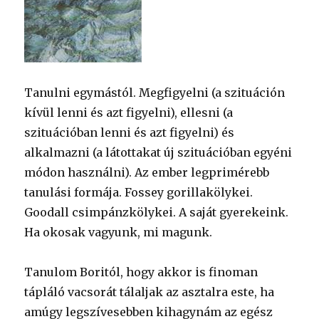
Tanulni egymástól. Megfigyelni (a szituáción
kívül lenni és azt figyelni), ellesni (a
szituációban lenni és azt figyelni) és
alkalmazni (a látottakat új szituációban egyéni
módon használni). Az ember legprimérebb
tanulási formája. Fossey gorillakölykei.
Goodall csimpánzkölykei. A saját gyerekeink.
Ha okosak vagyunk, mi magunk.
Tanulom Boritól, hogy akkor is finoman
tápláló vacsorát tálaljak az asztalra este, ha
amúgy legszívesebben kihagynám az egész