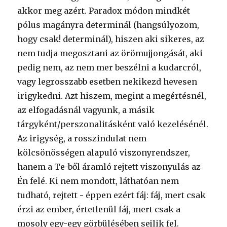
akkor meg azért. Paradox módon mindkét
pólus magányra determinál (hangsúlyozom,
hogy csak! determinál), hiszen aki sikeres, az
nem tudja megosztani az örömujjongását, aki
pedig nem, az nem mer beszélni a kudarcról,
vagy legrosszabb esetben nekikezd hevesen
irigykedni. Azt hiszem, megint a megértésnél,
az elfogadásnál vagyunk, a másik
tárgyként/perszonalitásként való kezelésénél.
Az irigység, a rosszindulat nem
kölcsönösségen alapuló viszonyrendszer,
hanem a Te-ből áramló rejtett viszonyulás az
Én felé. Ki nem mondott, láthatóan nem
tudható, rejtett - éppen ezért fáj: fáj, mert csak
érzi az ember, értetlenül fáj, mert csak a
mosoly egy-egy görbülésében sejlik fel.