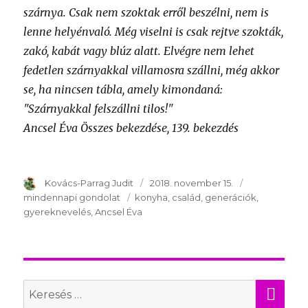
szárnya. Csak nem szoktak erről beszélni, nem is
lenne helyénvaló. Még viselni is csak rejtve szokták,
zakó, kabát vagy blúz alatt. Elvégre nem lehet
fedetlen szárnyakkal villamosra szállni, még akkor
se, ha nincsen tábla, amely kimondaná:
"Szárnyakkal felszállni tilos!"
Ancsel Éva Összes bekezdése, 139. bekezdés
Szerző
Kovács-Parrag Judit
Publikálva
2018. november 15.
Témakör
mindennapi gondolat
Kulcsszavak
konyha
család
generációk
gyereknevelés
Ancsel Éva
KER
Search