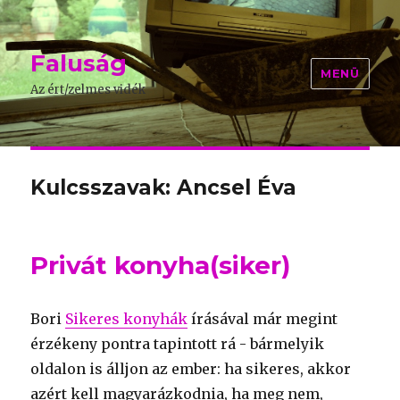
Faluság
MENÜ
Az ért/zelmes vidék
Kulcsszavak: Ancsel Éva
Privát konyha(siker)
Bori
Sikeres konyhák
írásával már megint
érzékeny pontra tapintott rá - bármelyik
oldalon is álljon az ember: ha sikeres, akkor
azért kell magyarázkodnia, ha meg nem,