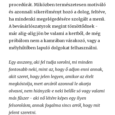
procedúrát. Miközben természetesen motiváló
és azonnali sikerélményt hozó a dolog, feltéve,
ha mindenki megelégedésére szolgált a menü.
A bevásárlószatyrok megint tömöttődnek -
már alig-alig jön be valami a kertből, de még
próbálom nem a kamrában várakozó, vagy a
mélyhűtőben lapuló dolgokat felhasználni.
Egy asszony, aki fel tudja sorolni, mi minden
fontosabb neki, mint az, hogy ő adjon enni annak,
akit szeret, hogy jelen legyen, amikor az ételt
megkóstolja, mert arcáról azonnal le akarja
olvasni, nem hiányzik-e neki belőle só vagy valami
más fűszer - aki nő létére képes egy ilyen
felsorolásra, annak fogalma sincs arról, hogy mit
jelent szeretni.