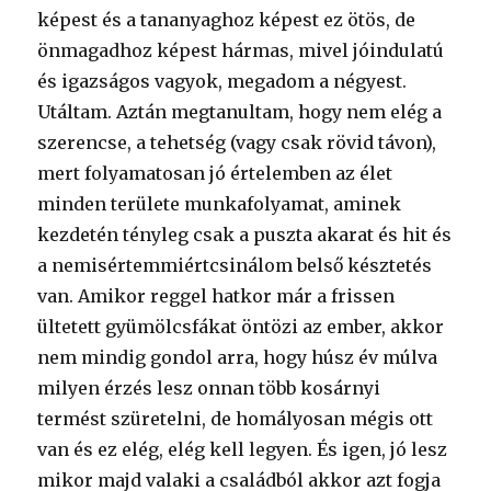
képest és a tananyaghoz képest ez ötös, de
önmagadhoz képest hármas, mivel jóindulatú
és igazságos vagyok, megadom a négyest.
Utáltam. Aztán megtanultam, hogy nem elég a
szerencse, a tehetség (vagy csak rövid távon),
mert folyamatosan jó értelemben az élet
minden területe munkafolyamat, aminek
kezdetén tényleg csak a puszta akarat és hit és
a nemisértemmiértcsinálom belső késztetés
van. Amikor reggel hatkor már a frissen
ültetett gyümölcsfákat öntözi az ember, akkor
nem mindig gondol arra, hogy húsz év múlva
milyen érzés lesz onnan több kosárnyi
termést szüretelni, de homályosan mégis ott
van és ez elég, elég kell legyen. És igen, jó lesz
mikor majd valaki a családból akkor azt fogja