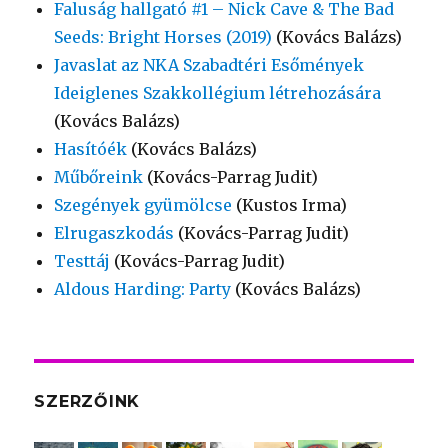
Faluság hallgató #1 – Nick Cave & The Bad
Seeds: Bright Horses (2019)
(Kovács Balázs)
Javaslat az NKA Szabadtéri Esőmények
Ideiglenes Szakkollégium létrehozására
(Kovács Balázs)
Hasítóék
(Kovács Balázs)
Műbőreink
(Kovács-Parrag Judit)
Szegények gyümölcse
(Kustos Irma)
Elrugaszkodás
(Kovács-Parrag Judit)
Testtáj
(Kovács-Parrag Judit)
Aldous Harding: Party
(Kovács Balázs)
SZERZŐINK