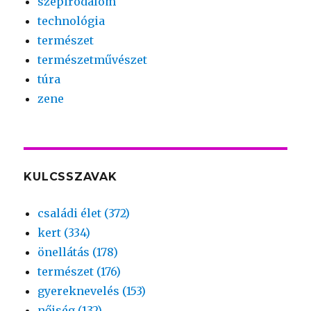
szépirodalom
technológia
természet
természetművészet
túra
zene
KULCSSZAVAK
családi élet (372)
kert (334)
önellátás (178)
természet (176)
gyereknevelés (153)
nőiség (132)