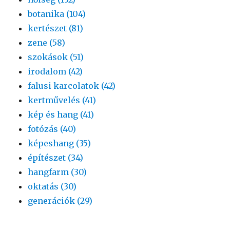
botanika (104)
kertészet (81)
zene (58)
szokások (51)
irodalom (42)
falusi karcolatok (42)
kertművelés (41)
kép és hang (41)
fotózás (40)
képeshang (35)
építészet (34)
hangfarm (30)
oktatás (30)
generációk (29)