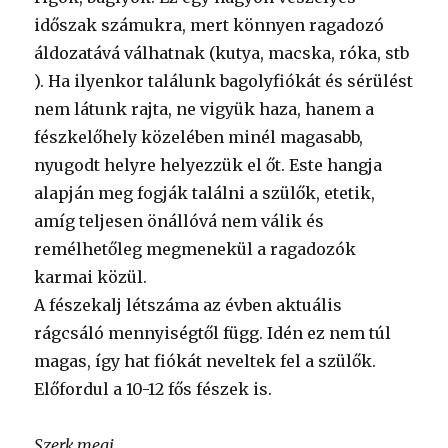
időszak számukra, mert könnyen ragadozó
áldozatává válhatnak (kutya, macska, róka, stb
). Ha ilyenkor találunk bagolyfiókát és sérülést
nem látunk rajta, ne vigyük haza, hanem a
fészkelőhely közelében minél magasabb,
nyugodt helyre helyezzük el őt. Este hangja
alapján meg fogják találni a szülők, etetik,
amíg teljesen önállóvá nem válik és
remélhetőleg megmenekül a ragadozók
karmai közül.
A fészekalj létszáma az évben aktuális
rágcsáló mennyiségtől függ. Idén ez nem túl
magas, így hat fiókát neveltek fel a szülők.
Előfordul a 10-12 fős fészek is.
Szerk.megj.