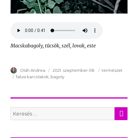
Macskabagoly, tücsök, szél, lovak, este
Szerző
Oláh Andrea
Publikálva
2021. szeptember 08.
Témakör
természet
Kulcsszavak
falusi karcolatok
bagoly
KER
Search
for: