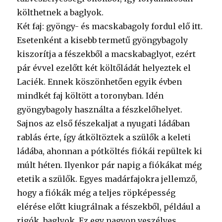
költhetnek a baglyok.
Két faj: gyöngy- és macskabagoly fordul elő itt.
Esetenként a kisebb termetű gyöngybagoly
kiszorítja a fészekből a macskabaglyot, ezért
pár évvel ezelőtt két költőládát helyeztek el
Laciék. Ennek köszönhetően egyik évben
mindkét faj költött a toronyban. Idén
gyöngybagoly használta a fészkelőhelyet.
Sajnos az első fészekaljat a nyugati ládában
rablás érte, így átköltöztek a szülők a keleti
ládába, ahonnan a pótköltés fiókái repültek ki
múlt héten. Ilyenkor pár napig a fiókákat még
etetik a szülők. Egyes madárfajokra jellemző,
hogy a fiókák még a teljes röpképesség
elérése előtt kiugrálnak a fészekből, például a
rigók, baglyok. Ez egy nagyon veszélyes