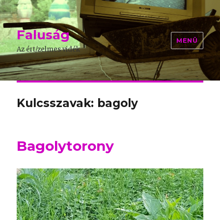
Faluság
MENÜ
Az ért/zelmes vidék
Kulcsszavak: bagoly
Bagolytorony