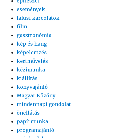
építészet
események
falusi karcolatok
film
gasztronómia
kép és hang
képelemzés
kertművelés
kézimunka
kiállítás
könyvajánló
Magyar Közöny
mindennapi gondolat
önellátás
papírmunka
programajánló