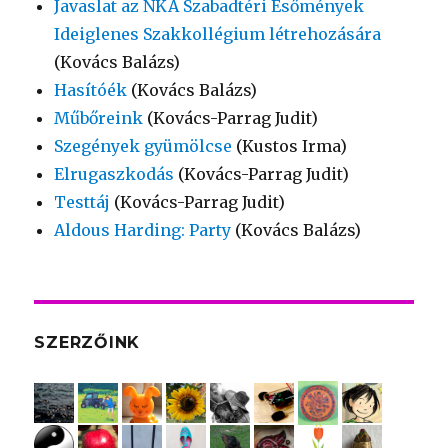
Javaslat az NKA Szabadtéri Esőmények
Ideiglenes Szakkollégium létrehozására
(Kovács Balázs)
Hasítóék
(Kovács Balázs)
Műbőreink
(Kovács-Parrag Judit)
Szegények gyümölcse
(Kustos Irma)
Elrugaszkodás
(Kovács-Parrag Judit)
Testtáj
(Kovács-Parrag Judit)
Aldous Harding: Party
(Kovács Balázs)
SZERZŐINK