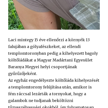
Laci mintegy 15 éve ellenőrzi a környék 13
falujában a gólyafészkeket, az ellendi
templomtoronyban pedig a kihelyezett bagoly
költőládákat a Magyar Madártani Egyesület
Baranya Megyei helyi csoportjának
gyűrűzőjeként.
Az egyház engedélyezte költőláda kihelyezését
a templomtorony felújítása után, amikor is
fém ráccsal lezárták a tornyokat, hogy a
galambok ne tudjanak beköltözni
tűzveszélyességi okokból, így folyamatosan