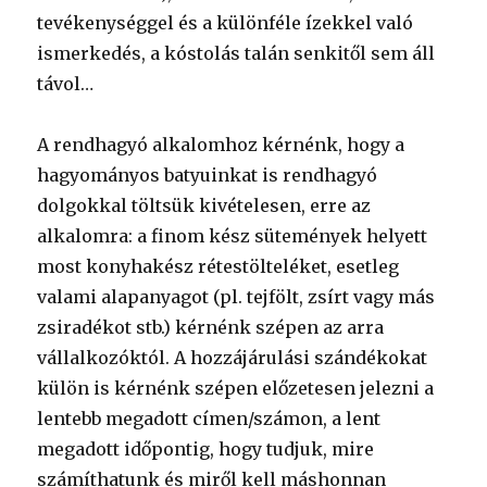
tevékenységgel és a különféle ízekkel való
ismerkedés, a kóstolás talán senkitől sem áll
távol…
A rendhagyó alkalomhoz kérnénk, hogy a
hagyományos batyuinkat is rendhagyó
dolgokkal töltsük kivételesen, erre az
alkalomra: a finom kész sütemények helyett
most konyhakész rétestölteléket, esetleg
valami alapanyagot (pl. tejfölt, zsírt vagy más
zsiradékot stb.) kérnénk szépen az arra
vállalkozóktól. A hozzájárulási szándékokat
külön is kérnénk szépen előzetesen jelezni a
lentebb megadott címen/számon, a lent
megadott időpontig, hogy tudjuk, mire
számíthatunk és miről kell máshonnan