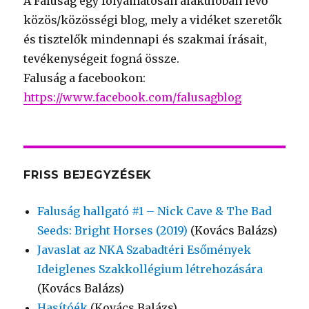
A Faluság egy folyamatosan alakulóban lévő
közös/közösségi blog, mely a vidéket szeretők
és tisztelők mindennapi és szakmai írásait,
tevékenységeit fogná össze.
Faluság a facebookon:
https://www.facebook.com/falusagblog
FRISS BEJEGYZÉSEK
Faluság hallgató #1 – Nick Cave & The Bad
Seeds: Bright Horses (2019)
(Kovács Balázs)
Javaslat az NKA Szabadtéri Esőmények
Ideiglenes Szakkollégium létrehozására
(Kovács Balázs)
Hasítóék
(Kovács Balázs)