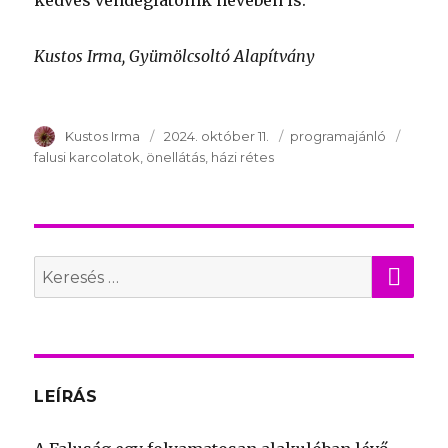
kedves vendéglátóink nevében is:
Kustos Irma, Gyümölcsoltó Alapítvány
Szerző
Kustos Irma
Publikálva
2024. október 11.
Témakör
programajánló
Kulcs
falusi karcolatok
önellátás
házi rétes
KER
Search
for:
LEÍRÁS