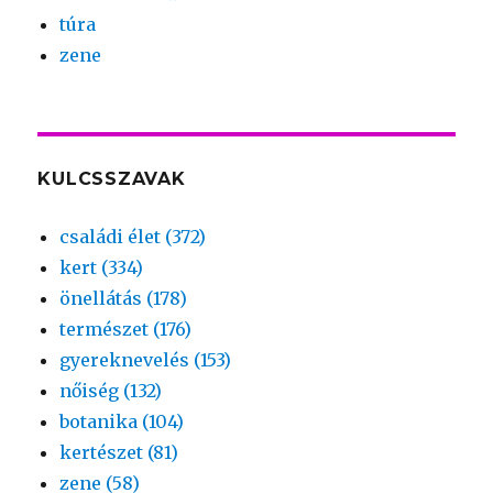
túra
zene
KULCSSZAVAK
családi élet (372)
kert (334)
önellátás (178)
természet (176)
gyereknevelés (153)
nőiség (132)
botanika (104)
kertészet (81)
zene (58)