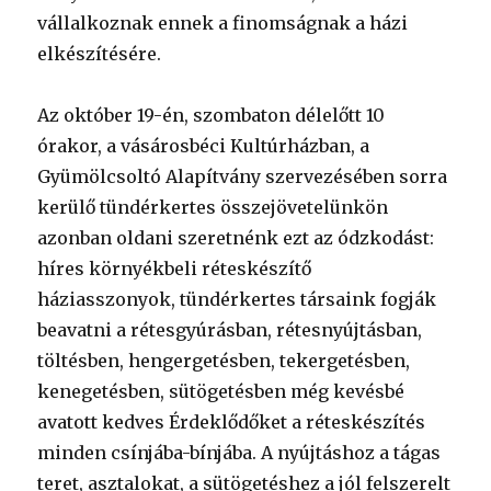
vállalkoznak ennek a finomságnak a házi
elkészítésére.
Az október 19-én, szombaton délelőtt 10
órakor, a vásárosbéci Kultúrházban, a
Gyümölcsoltó Alapítvány szervezésében sorra
kerülő tündérkertes összejövetelünkön
azonban oldani szeretnénk ezt az ódzkodást:
híres környékbeli réteskészítő
háziasszonyok, tündérkertes társaink fogják
beavatni a rétesgyúrásban, rétesnyújtásban,
töltésben, hengergetésben, tekergetésben,
kenegetésben, sütögetésben még kevésbé
avatott kedves Érdeklődőket a réteskészítés
minden csínjába-bínjába. A nyújtáshoz a tágas
teret, asztalokat, a sütögetéshez a jól felszerelt