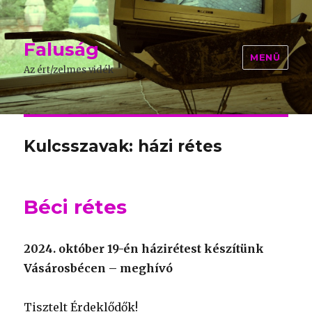
Faluság
MENÜ
Az ért/zelmes vidék
Kulcsszavak: házi rétes
Béci rétes
2024. október 19-én házirétest készítünk
Vásárosbécen – meghívó
Tisztelt Érdeklődők!