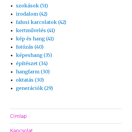
szokások (51)
irodalom (42)
falusi karcolatok (42)
kertművelés (41)
kép és hang (41)
fotózás (40)
képeshang (35)
építészet (34)
hangfarm (30)
oktatás (30)
generációk (29)
Címlap
Kapcsolat