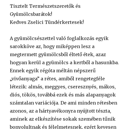
Tisztelt Természetszeretők és
Gyümölcsbarátok!
Kedves Zselici Tündérkertesek!
A gyümölcsészettel való foglalkozás egyik
sarokköve az, hogy miképpen lesz a
megtermett gyümölcsből éltető étek, azaz
hogyan kerül a gyümölcs a kertből a hasunkba.
Ennek egyik régóta méltán népszerű
„vivőanyaga” a rétes, amiből rengetegféle
létezik: almás, meggyes, cseresznyés, mákos,
diós, tökös, továbbá ezek és más alapanyagok
számtalan variációja. De ami minden rétesben
azonos, az a hártyavékonyra nyújtott tészta,
aminek az elkészítése sokak szemében tűnik
bonyolultnak és félelmetesnek, ezért kevesen