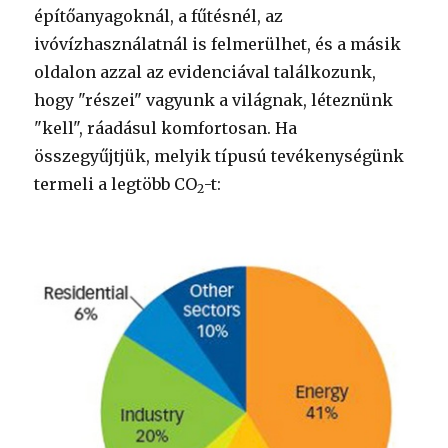
építőanyagoknál, a fűtésnél, az
ivóvízhasználatnál is felmerülhet, és a másik
oldalon azzal az evidenciával találkozunk,
hogy "részei" vagyunk a világnak, léteznünk
"kell", ráadásul komfortosan. Ha
összegyűjtjük, melyik típusú tevékenységünk
termeli a legtöbb CO
-t:
2