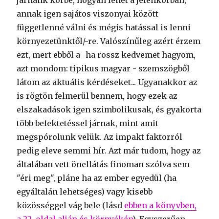
járnánk körbe, hogyan lehet a jelenkorban,
annak igen sajátos viszonyai között
függetlenné válni és mégis hatással is lenni
környezetünktől/-re. Valószínűleg azért érzem
ezt, mert ebből a -ha rossz kedvemet hagyom,
azt mondom: tipikus magyar - szemszögből
látom az aktuális kérdéseket... Ugyanakkor az
is rögtön felmerül bennem, hogy ezek az
elszakadások igen szimbolikusak, és gyakorta
több befektetéssel járnak, mint amit
megspórolunk velük. Az impakt faktorról
pedig eleve semmi hír. Azt már tudom, hogy az
általában vett önellátás finoman szólva sem
"éri meg", pláne ha az ember egyedül (ha
egyáltalán lehetséges) vagy kisebb
közösséggel vág bele (lásd
ebben a könyvben,