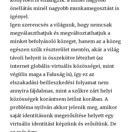
könyvben is elhangzik: a minél nagyobb
önellátás minél nagyobb munkamegosztást is
igényel.
Igen szerencsés a világunk, hogy nemcsak
megválaszthatjuk és megváltoztathatjuk a
minket befolyásoló közeget, hanem az a közeg
egészen szűk részterület mentén, akár a világ
távoli helyeit is összekötve létezhet (az
internet globális-virtuális közösségei, mint
végülis maga a Faluság is), így ez az
elszakadási-beilleszkedési folyamat nem
annyira fájdalmas, mint a szűkre zárt helyi
közösségek korántsem letűnt korában. A
probléma nyilván akkor jelenik meg, amikor
saját identitásunk megerősítése helyett egy
virtuális identitást képzünk és erősítünk. De