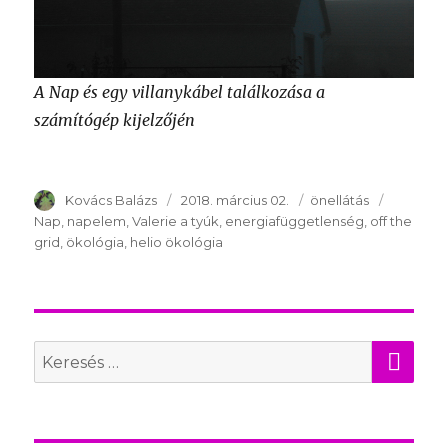
A Nap és egy villanykábel találkozása a
számítógép kijelzőjén
Szerző
Kovács Balázs
Publikálva
2018. március 02.
Témakör
önellátás
Kulcssza
Nap
napelem
Valerie a tyúk
energiafüggetlenség
off the
grid
ökológia
helio ökológia
KER
Search
for: