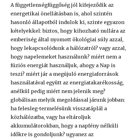
A függetlenségfüggőség jól kifejeződik az
energetikai önellátásban is, ahol szintén
hasonló állapotból indulok ki, szinte egyazon
kételyekkel: biztos, hogy kihozható nullára az
emberiség által nyomott ökológiai súly azzal,
hogy lekapcsolódunk a hálózatról? vagy azzal,
hogy napelemeket használunk? miért nem a
fúziós energiát használjuk, ahogy a Nap is
teszi? miért jár a megújuló energiaforrások
használatával együtt az energiatakarékosság,
anélkül pedig miért nem jelenik meg?
globálisan melyik megoldással járunk jobban:
ha felesleg-termelésünk visszatáplál a
közhálózatba, vagy ha eltároljuk
akkumulátorokban, hogy a napfény nélküli
időkre is gondoljunk? ugyanez az