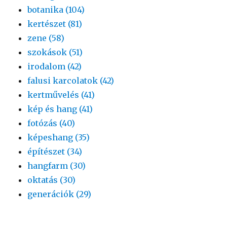
botanika (104)
kertészet (81)
zene (58)
szokások (51)
irodalom (42)
falusi karcolatok (42)
kertművelés (41)
kép és hang (41)
fotózás (40)
képeshang (35)
építészet (34)
hangfarm (30)
oktatás (30)
generációk (29)