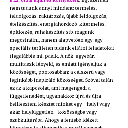
a 22. oldal alján és környékén
). Egyszerűen
nem tudunk annyi mindent: termelés,
feldolgozás, raktározás, újabb feldolgozás,
ételkészítés, energiahordozó-kitermelés,
építkezés, ruhakészítés stb. magunk
megcsinálni, hanem alapvetően egy-egy
speciális területen tudunk ellátni feladatokat
(legalábbis mi, pasik. A nők, ugyebár,
multitaszk lények), és emiatt igényeljük a
közösséget, pontosabban: a célszerű vagy
leginkább inspiráló közösséget. Szóval talán
ez az a kapcsolat, ami megengedi a
függetlenedést, ugyanakkor újra és újra
beilleszteni késztet minket egy - helyi vagy
akár helyfüggetlen - közösségbe vagy
szubkultúrába. Ahogy a fentebb idézett