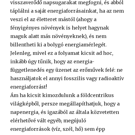
visszaverődő napsugarakat megfogni, és abból
táplálni a saját energiaforrásainkat, ha az nem
veszi el az életteret mástól (ahogy a
fényigényes növények is helyet hagynak
maguk alatt más növényeknek), és nem
billentheti ki a bolygó energiamérlegét.
Jelenleg, mivel ez a folyamat kicsit ad hoc,
inkább úgy tűnik, hogy az energia-
függetlenedés egy üzenet az erőművek felé: ne
használjatok el annyi fosszilis vagy radioaktív
energiaforrást!
Ám ha kicsit kimozdulunk a földcentrikus
világképből, persze megállapíthatjuk, hogy a
napenergia, és igazából az általa közvetetten
elérhetővé vált egyéb, megújuló
energiaforrások (víz, szél, hő) sem épp