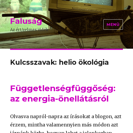
Faluság
MENÜ
Az ért/zelmes vidék
Kulcsszavak: helio ökológia
Függetlenségfüggőség:
az energia-önellátásról
Olvasva napról-napra az írásokat a blogon, azt
érzem, mintha valamennyien más módon azt