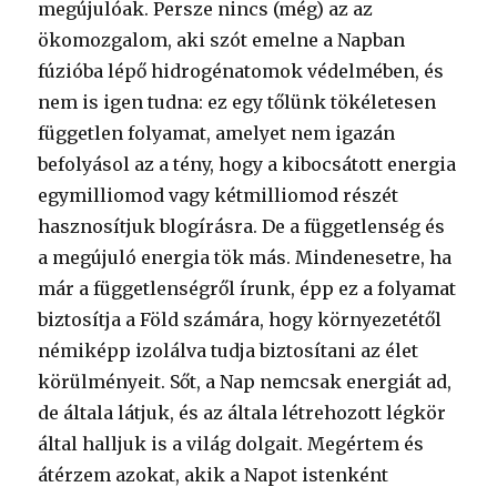
megújulóak. Persze nincs (még) az az
ökomozgalom, aki szót emelne a Napban
fúzióba lépő hidrogénatomok védelmében, és
nem is igen tudna: ez egy tőlünk tökéletesen
független folyamat, amelyet nem igazán
befolyásol az a tény, hogy a kibocsátott energia
egymilliomod vagy kétmilliomod részét
hasznosítjuk blogírásra. De a függetlenség és
a megújuló energia tök más. Mindenesetre, ha
már a függetlenségről írunk, épp ez a folyamat
biztosítja a Föld számára, hogy környezetétől
némiképp izolálva tudja biztosítani az élet
körülményeit. Sőt, a Nap nemcsak energiát ad,
de általa látjuk, és az általa létrehozott légkör
által halljuk is a világ dolgait. Megértem és
átérzem azokat, akik a Napot istenként