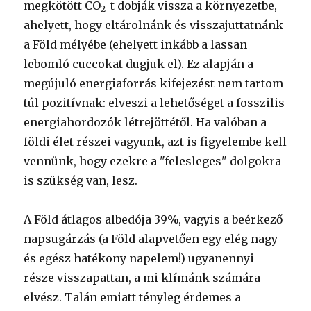
megkötött CO
-t dobják vissza a környezetbe,
2
ahelyett, hogy eltárolnánk és visszajuttatnánk
a Föld mélyébe (ehelyett inkább a lassan
lebomló cuccokat dugjuk el). Ez alapján a
megújuló energiaforrás kifejezést nem tartom
túl pozitívnak: elveszi a lehetőséget a fosszilis
energiahordozók létrejöttétől. Ha valóban a
földi élet részei vagyunk, azt is figyelembe kell
vennünk, hogy ezekre a "felesleges" dolgokra
is szükség van, lesz.
A Föld átlagos albedója 39%, vagyis a beérkező
napsugárzás (a Föld alapvetően egy elég nagy
és egész hatékony napelem!) ugyanennyi
része visszapattan, a mi klímánk számára
elvész. Talán emiatt tényleg érdemes a