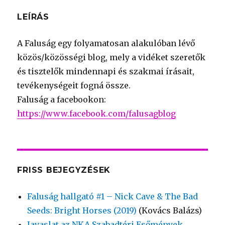
LEÍRÁS
A Faluság egy folyamatosan alakulóban lévő
közös/közösségi blog, mely a vidéket szeretők
és tisztelők mindennapi és szakmai írásait,
tevékenységeit fogná össze.
Faluság a facebookon:
https://www.facebook.com/falusagblog
FRISS BEJEGYZÉSEK
Faluság hallgató #1 – Nick Cave & The Bad
Seeds: Bright Horses (2019)
(Kovács Balázs)
Javaslat az NKA Szabadtéri Esőmények