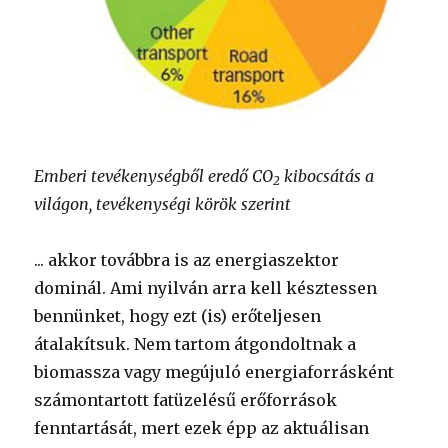
Emberi tevékenységből eredő CO
kibocsátás a
2
világon, tevékenységi körök szerint
... akkor továbbra is az energiaszektor
dominál. Ami nyilván arra kell késztessen
bennünket, hogy ezt (is) erőteljesen
átalakítsuk. Nem tartom átgondoltnak a
biomassza vagy megújuló energiaforrásként
számontartott fatüzelésű erőforrások
fenntartását, mert ezek épp az aktuálisan