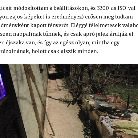
icsit módosítottam a beállításokon, és 3200-as ISO-val
yon zajos képeket is eredményez) erősen meg tudtam
edményként kapott fényerőt. Eléggé félelmetesek valah
szen nappalinak tűnnek, és csak apró jelek árulják el,
n éjszaka van, és így az egész olyan, mintha egy
ábrázolnának, holott csak alszik minden.