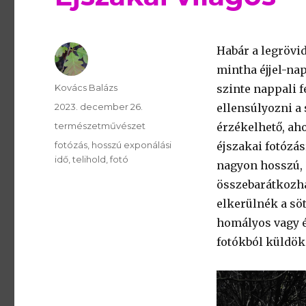
Habár a legrövi
mintha éjjel-nap
Szerző
Kovács Balázs
szinte nappali f
Publikálva
2023. december 26.
ellensúlyozni a 
Témakör
természetművészet
érzékelhető, aho
Kulcsszavak
fotózás
hosszú exponálási
éjszakai fotózás
idő
telihold
fotó
nagyon hosszú, 
összebarátkozha
elkerülnék a sö
homályos vagy é
fotókból küldök