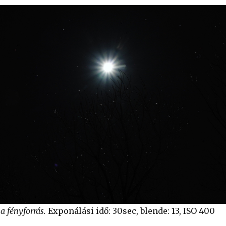
 fényforrás.
Exponálási idő: 30sec, blende: 13, ISO 400