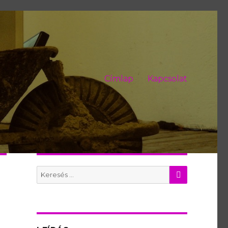
Címlap
Kapcsolat
KERES
Search
for: