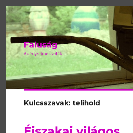
Faluság
Az ért/zelmes vidék
Kulcsszavak: telihold
Éjszakai világos