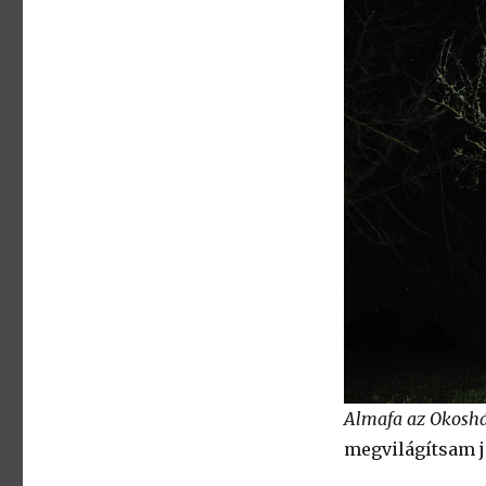
Almafa az Okoshá
megvilágítsam jo