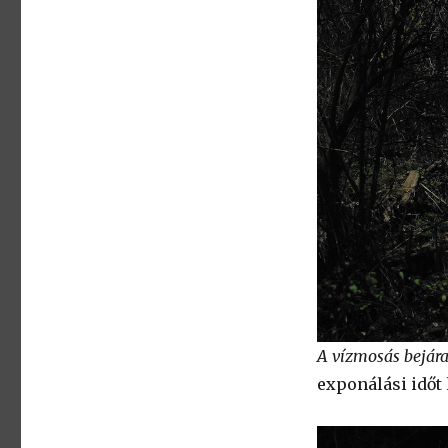
A vízmosás bejár
exponálási időt 