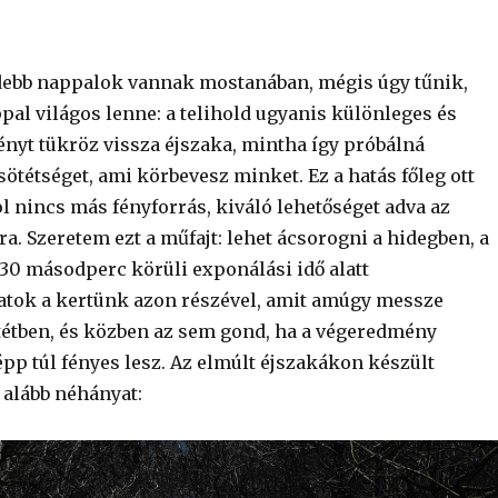
debb nappalok vannak mostanában, mégis úgy tűnik,
pal világos lenne: a telihold ugyanis különleges és
ényt tükröz vissza éjszaka, mintha így próbálná
sötétséget, ami körbevesz minket. Ez a hatás főleg ott
l nincs más fényforrás, kiváló lehetőséget adva az
ra. Szeretem ezt a műfajt: lehet ácsorogni a hidegben, a
30 másodperc körüli exponálási idő alatt
tok a kertünk azon részével, amit amúgy messze
tétben, és közben az sem gond, ha a végeredmény
pp túl fényes lesz. Az elmúlt éjszakákon készült
 alább néhányat: