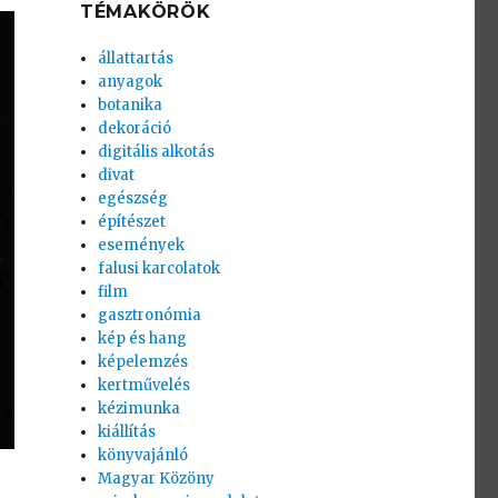
TÉMAKÖRÖK
állattartás
anyagok
botanika
dekoráció
digitális alkotás
divat
egészség
építészet
események
falusi karcolatok
film
gasztronómia
kép és hang
képelemzés
kertművelés
kézimunka
kiállítás
könyvajánló
Magyar Közöny