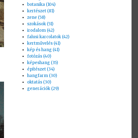
botanika (104)
kertészet (81)
zene (58)
szokások (51)
irodalom (42)
falusi karcolatok (42)
kertművelés (41)
kép és hang (41)
fotózás (40)
képeshang (35)
építészet (34)
hangfarm (30)
oktatás (30)
generációk (29)