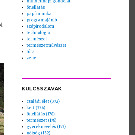
mindennapi gondolat
önellátás
papírmunka
programajánló
ol
szépirodalom
technológia
természet
természetművészet
túra
zene
KULCSSZAVAK
családi élet (372)
kert (334)
önellátás (178)
természet (176)
gyereknevelés (153)
nőiség (132)