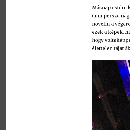
Másnap estére k
(ami persze nag
növelni a véger
ezek a képek, hi
hogy voltaképpe
élettelen tájat 