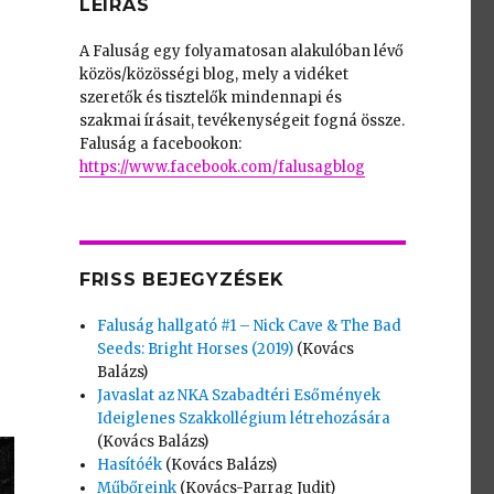
LEÍRÁS
A Faluság egy folyamatosan alakulóban lévő
közös/közösségi blog, mely a vidéket
szeretők és tisztelők mindennapi és
szakmai írásait, tevékenységeit fogná össze.
Faluság a facebookon:
https://www.facebook.com/falusagblog
FRISS BEJEGYZÉSEK
Faluság hallgató #1 – Nick Cave & The Bad
Seeds: Bright Horses (2019)
(Kovács
Balázs)
Javaslat az NKA Szabadtéri Esőmények
Ideiglenes Szakkollégium létrehozására
(Kovács Balázs)
Hasítóék
(Kovács Balázs)
Műbőreink
(Kovács-Parrag Judit)