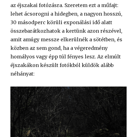
az éjszakai fotózásra. Szeretem ezt a műfajt:
lehet ácsorogni a hidegben, a nagyon hosszú,
30 másodperc körüli exponálási idő alatt
összebarátkozhatok a kertünk azon részével,
amit amúgy messze elkerülnék a sötétben, és
közben az sem gond, ha a végeredmény
homályos vagy épp túl fényes lesz. Az elmúlt
éjszakákon készült fotókból küldök alább
néhányat: