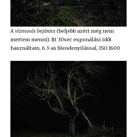
A vízmosás bejárata
(beljebb azért még nem
mertem menni). Itt 30sec exponálási időt
használtam, 6.3-as blendenyilással, ISO 1600