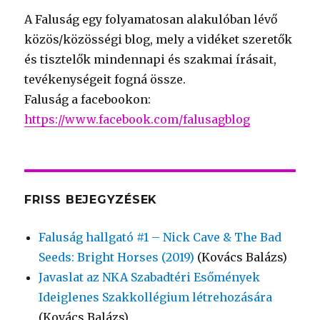
A Faluság egy folyamatosan alakulóban lévő
közös/közösségi blog, mely a vidéket szeretők
és tisztelők mindennapi és szakmai írásait,
tevékenységeit fogná össze.
Faluság a facebookon:
https://www.facebook.com/falusagblog
FRISS BEJEGYZÉSEK
Faluság hallgató #1 – Nick Cave & The Bad
Seeds: Bright Horses (2019)
(Kovács Balázs)
Javaslat az NKA Szabadtéri Esőmények
Ideiglenes Szakkollégium létrehozására
(Kovács Balázs)