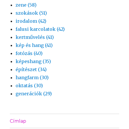
zene (58)
szokások (51)
irodalom (42)
falusi karcolatok (42)
kertművelés (41)
kép és hang (41)
fotózás (40)
képeshang (35)
építészet (34)
hangfarm (30)
oktatás (30)
generációk (29)
Címlap