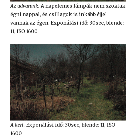
Az udvarunk.
A napelemes lámpák nem szoktak
égni nappal, és csillagok is inkább éjjel
vannak az égen. Exponálási idő: 30sec, blende:
11, ISO 1600
A kert.
Exponálási idő: 30sec, blende: 11, ISO
1600