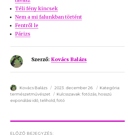
tavasz
Téli fény kincsek
Nem a mi falunkban történt
Fentről le
Párizs
Szerző:
Kovács Balázs
SzerzÅ
Kovács Balázs
Közzétéve:
2023. december 26.
Kategória:
Kategór
természetművészet
Kulcsszavak:
Kulcsszavak:
fotózás
hosszú
exponálási idő
telihold
fotó
Post
ELŐZŐ BEJEGYZÉS: