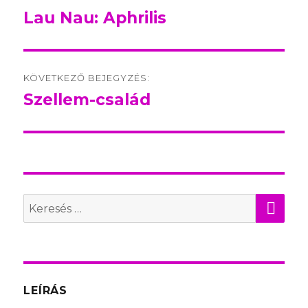
navigation
Lau Nau: Aphrilis
Előző
bejegyzés:
KÖVETKEZŐ BEJEGYZÉS:
Szellem-család
Következő
bejegyzés:
KER
Search
for:
LEÍRÁS