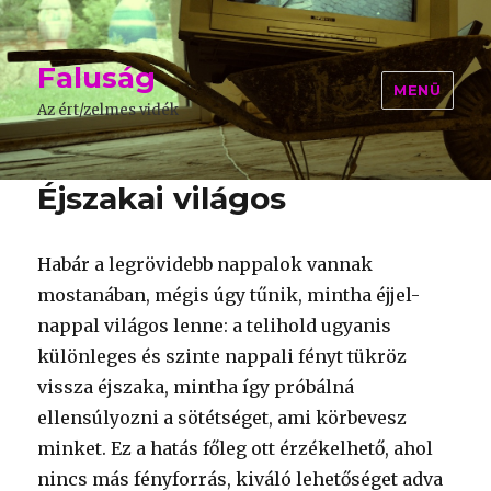
Faluság
MENÜ
Az ért/zelmes vidék
Éjszakai világos
Habár a legrövidebb nappalok vannak
mostanában, mégis úgy tűnik, mintha éjjel-
nappal világos lenne: a telihold ugyanis
különleges és szinte nappali fényt tükröz
vissza éjszaka, mintha így próbálná
ellensúlyozni a sötétséget, ami körbevesz
minket. Ez a hatás főleg ott érzékelhető, ahol
nincs más fényforrás, kiváló lehetőséget adva