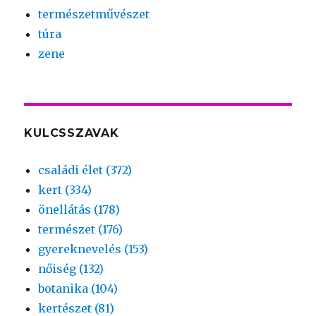
természetművészet
túra
zene
KULCSSZAVAK
családi élet (372)
kert (334)
önellátás (178)
természet (176)
gyereknevelés (153)
nőiség (132)
botanika (104)
kertészet (81)