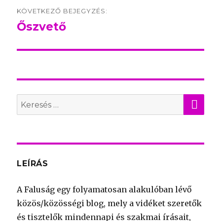
KÖVETKEZŐ BEJEGYZÉS:
Őszvető
Következő
bejegyzés:
KER
Search
for:
LEÍRÁS
A Faluság egy folyamatosan alakulóban lévő
közös/közösségi blog, mely a vidéket szeretők
és tisztelők mindennapi és szakmai írásait,