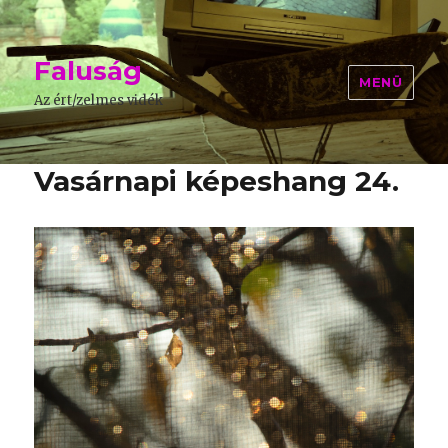
Faluság
MENÜ
Az ért/zelmes vidék
Vasárnapi képeshang 24.