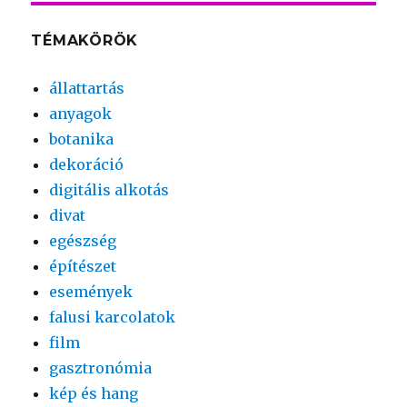
TÉMAKÖRÖK
állattartás
anyagok
botanika
dekoráció
digitális alkotás
divat
egészség
építészet
események
falusi karcolatok
film
gasztronómia
kép és hang