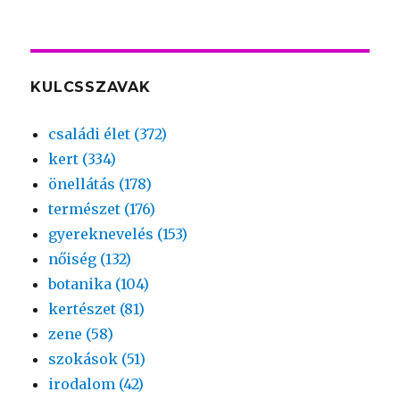
KULCSSZAVAK
családi élet (372)
kert (334)
önellátás (178)
természet (176)
gyereknevelés (153)
nőiség (132)
botanika (104)
kertészet (81)
zene (58)
szokások (51)
irodalom (42)