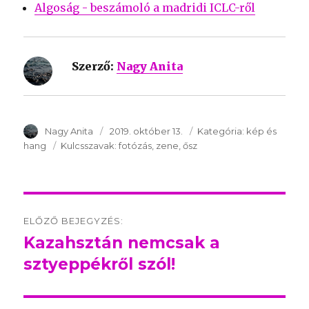
Algoság - beszámoló a madridi ICLC-ről
Szerző:
Nagy Anita
SzerzÅ
Nagy Anita
Közzétéve:
2019. október 13.
Kategória:
Kategória:
kép és
hang
Kulcsszavak:
Kulcsszavak:
fotózás
zene
ősz
Post
ELŐZŐ BEJEGYZÉS:
navigation
Kazahsztán nemcsak a
Előző
sztyeppékről szól!
bejegyzés: