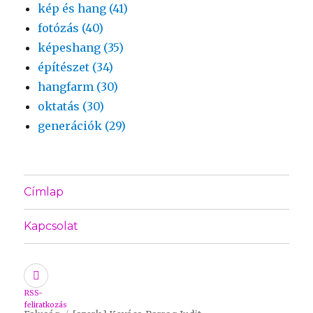
kép és hang (41)
fotózás (40)
képeshang (35)
építészet (34)
hangfarm (30)
oktatás (30)
generációk (29)
Címlap
Kapcsolat
RSS-
feliratkozás