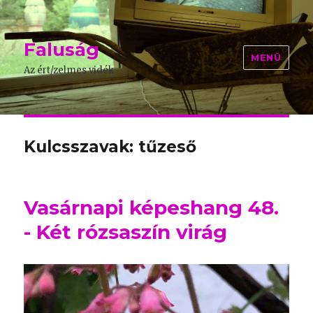
Faluság
MENÜ
Az ért/zelmes vidék
Kulcsszavak: tűzeső
Vasárnapi képeshang 48.
- Két rózsaszín virág