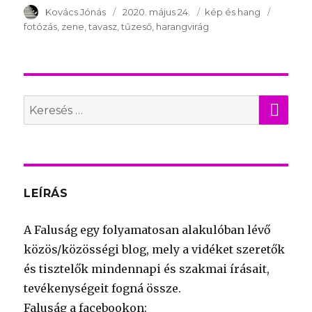
Szerző
Kovács Jónás
Publikálva
2020. május 24.
Témakör
kép és hang
Kulcssz
fotózás
zene
tavasz
tűzeső
harangvirág
KER
Search
for:
LEÍRÁS
A Faluság egy folyamatosan alakulóban lévő
közös/közösségi blog, mely a vidéket szeretők
és tisztelők mindennapi és szakmai írásait,
tevékenységeit fogná össze.
Faluság a facebookon: