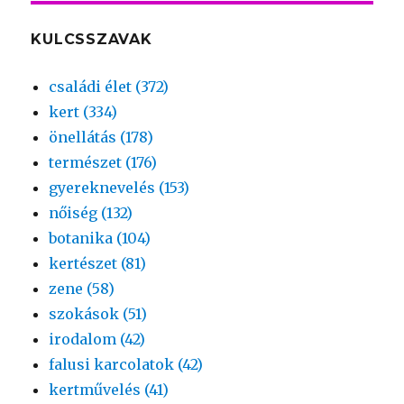
KULCSSZAVAK
családi élet (372)
kert (334)
önellátás (178)
természet (176)
gyereknevelés (153)
nőiség (132)
botanika (104)
kertészet (81)
zene (58)
szokások (51)
irodalom (42)
falusi karcolatok (42)
kertművelés (41)