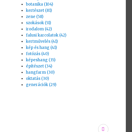
botanika (104)
kertészet (81)
zene (58)
szokások (51)
irodalom (42)
falusi karcolatok (42)
kertművelés (41)
kép és hang (41)
fotózás (40)
képeshang (35)
építészet (34)
hangfarm (30)
oktatás (30)
generációk (29)