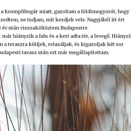
 krumplibogár miatt, gazoltam a földimogyorót, hogy
zedtem, ne tudjam, mit kezdjek vele. Nagyjából itt ért
8 év után visszaköltöztem Budapestre.
már hiányzik a falu és a kert adta tér, a levegő. Hiányzi
a teraszra kiüljek, relaxáljak, és kigazoljak két sor
budapesti tavasz után ezt már megállapítottam.