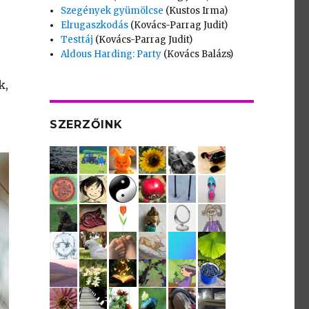
Szegények gyümölcse
(Kustos Irma)
Elrugaszkodás
(Kovács-Parrag Judit)
Testtáj
(Kovács-Parrag Judit)
Aldous Harding: Party
(Kovács Balázs)
k,
SZERZŐINK