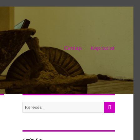
Címlap
Kapcsolat
KERES
Search
for: