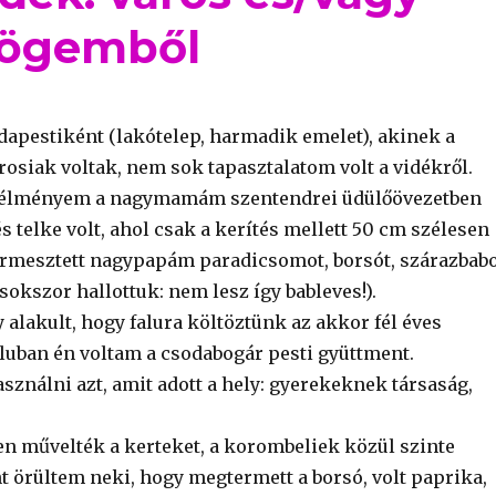
zögemből
apestiként (lakótelep, harmadik emelet), akinek a
rosiak voltak, nem sok tapasztalatom volt a vidékről.
n élményem a nagymamám szentendrei üdülőövezetben
és telke volt, ahol csak a kerítés mellett 50 cm szélesen
ermesztett nagypapám paradicsomot, borsót, szárazbab
sokszor hallottuk: nem lesz így bableves!).
y alakult, hogy falura költöztünk az akkor fél éves
luban én voltam a csodabogár pesti gyüttment.
sználni azt, amit adott a hely: gyerekeknek társaság,
en művelték a kerteket, a korombeliek közül szinte
t örültem neki, hogy megtermett a borsó, volt paprika,