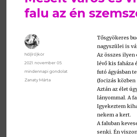
falu az én szems
Tősgyökeres bud
nagyszülei is vá
Szerző
Nő(író)kör
Az összes ilye
Publikálva
2021. november 05.
lévő kis faháza 
Témakör
mindennapi gondolat
futó ágyásban t
Kulcsszavak
Zanaty Márta
(focizás közben 
Aztán az élet úg
lányommal. A fa
Igyekeztem kiha
nekem a kert.
A faluban keves
senki. Én viszon