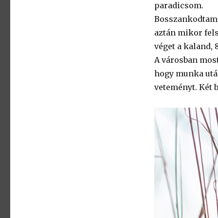
paradicsom.
Bosszankodtam a
aztán mikor fels
véget a kaland, 
A városban most 
hogy munka után 
veteményt. Két 