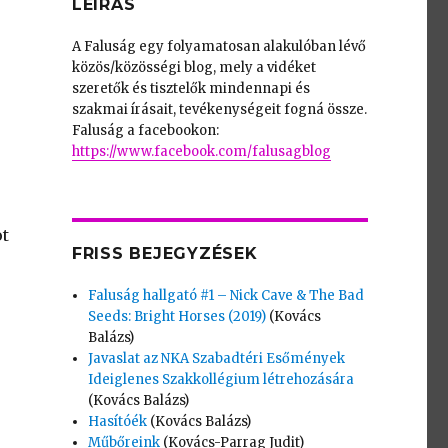
LEÍRÁS
A Faluság egy folyamatosan alakulóban lévő
közös/közösségi blog, mely a vidéket
szeretők és tisztelők mindennapi és
szakmai írásait, tevékenységeit fogná össze.
Faluság a facebookon:
https://www.facebook.com/falusagblog
ot
FRISS BEJEGYZÉSEK
Faluság hallgató #1 – Nick Cave & The Bad
Seeds: Bright Horses (2019)
(Kovács
Balázs)
Javaslat az NKA Szabadtéri Esőmények
Ideiglenes Szakkollégium létrehozására
(Kovács Balázs)
Hasítóék
(Kovács Balázs)
Műbőreink
(Kovács-Parrag Judit)