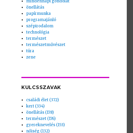
mindennapi gondolat
önellátás
papírmunka
programajánló
szépirodalom
technológia
természet
természetművészet
túra
zene
KULCSSZAVAK
családi élet (372)
kert (334)
önellátás (178)
természet (176)
gyereknevelés (153)
nőiség (132)