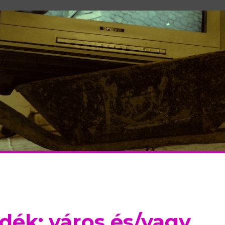
idék: város és/vagy