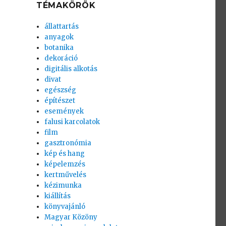
TÉMAKÖRÖK
állattartás
anyagok
botanika
dekoráció
digitális alkotás
divat
egészség
építészet
események
falusi karcolatok
film
gasztronómia
kép és hang
képelemzés
kertművelés
kézimunka
kiállítás
könyvajánló
Magyar Közöny