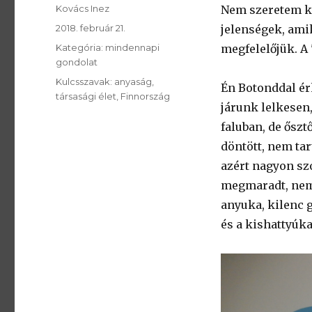
SzerzÅ
Kovács Inez
Nem szeretem ke
Közzétéve:
2018. február 21.
jelenségek, ami
Kategória:
Kategória:
mindennapi
megfelelőjük. A 
gondolat
Kulcsszavak:
Kulcsszavak:
anyaság
Én Botonddal é
társasági élet
Finnország
járunk lelkesen,
faluban, de ősz
döntött, nem tar
azért nagyon sz
megmaradt, nem 
anyuka, kilenc 
és a kishattyúka