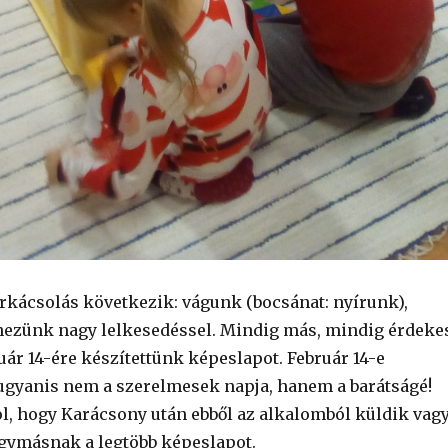
rkácsolás következik: vágunk (bocsánat: nyírunk),
nezünk nagy lelkesedéssel. Mindig más, mindig érdeke
uár 14-ére készítettünk képeslapot. Február 14-e
gyanis nem a szerelmesek napja, hanem a barátságé!
l, hogy Karácsony után ebből az alkalomból küldik vag
egymásnak a legtöbb képeslapot.