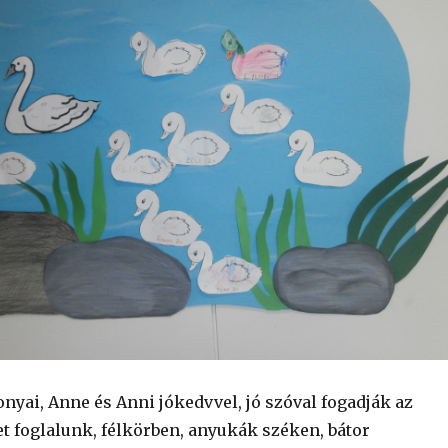
nyai, Anne és Anni jókedvvel, jó szóval fogadják az
et foglalunk, félkörben, anyukák széken, bátor