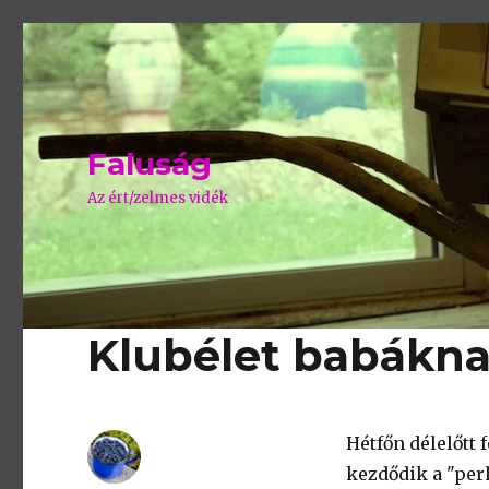
Faluság
Az ért/zelmes vidék
Klubélet babák
Hétfőn délelőtt 
kezdődik a "per