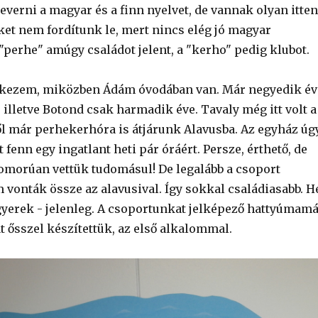
verni a magyar és a finn nyelvet, de vannak olyan itten
ket nem fordítunk le, mert nincs elég jó magyar
"perhe" amúgy családot jelent, a "kerho" pedig klubot.
rkezem, miközben Ádám óvodában van. Már negyedik év
 illetve Botond csak harmadik éve. Tavaly még itt volt a
től már perhekerhóra is átjárunk Alavusba. Az egyház úg
t fenn egy ingatlant heti pár óráért. Persze, érthető, de
omorúan vettük tudomásul! De legalább a csoport
vonták össze az alavusival. Így sokkal családiasabb. H
gyerek - jelenleg. A csoportunkat jelképező hattyúmamá
t ősszel készítettük, az első alkalommal.