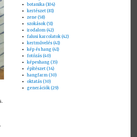
botanika (104)
kertészet (81)
zene (58)
szokások (51)
irodalom (42)
falusi karcolatok (42)
kertművelés (41)
kép és hang (41)
fotózás (40)
képeshang (35)
építészet (34)
hangfarm (30)
oktatás (30)
generációk (29)
s.
y