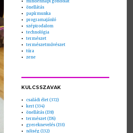
mindennapi gondolat
önellátás
papírmunka
programajánló
szépirodalom
technológia
természet
természetművészet
túra
zene
KULCSSZAVAK
családi élet (372)
kert (334)
önellátás (178)
természet (176)
gyereknevelés (153)
nőiség (132)