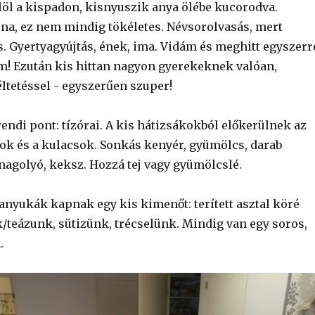
öl a kispadon, kisnyuszik anya ölébe kucorodva.
 na, ez nem mindig tökéletes. Névsorolvasás, mert
. Gyertyagyújtás, ének, ima. Vidám és meghitt egyszerr
m! Ezután kis hittan nagyon gyerekeknek valóan,
ltetéssel - egyszerűen szuper!
endi pont: tízórai. A kis hátizsákokból előkerülnek az
k és a kulacsok. Sonkás kenyér, gyümölcs, darab
nagolyó, keksz. Hozzá tej vagy gyümölcslé.
anyukák kapnak egy kis kimenőt: terített asztal köré
/teázunk, sütizünk, trécselünk. Mindig van egy soros,
.