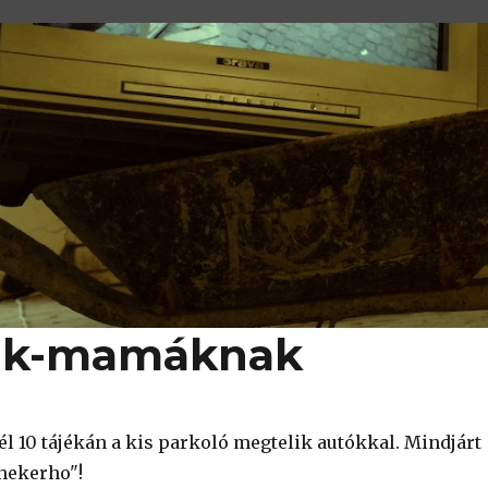
nak-mamáknak
fél 10 tájékán a kis parkoló megtelik autókkal. Mindjárt
hekerho"!