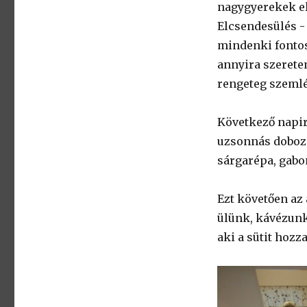
nagygyerekek el
Elcsendesülés -
mindenki fontos
annyira szerete
rengeteg szemlé
Következő napir
uzsonnás dobozo
sárgarépa, gabo
Ezt követően az 
ülünk, kávézunk
aki a sütit hozza