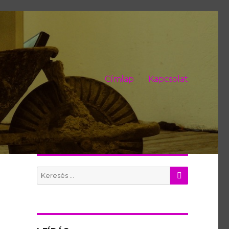
Címlap
Kapcsolat
KERES
Search
for: