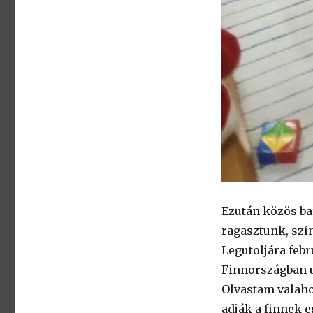
Ezután közös ba
ragasztunk, szí
Legutoljára febr
Finnországban u
Olvastam valaho
adják a finnek 