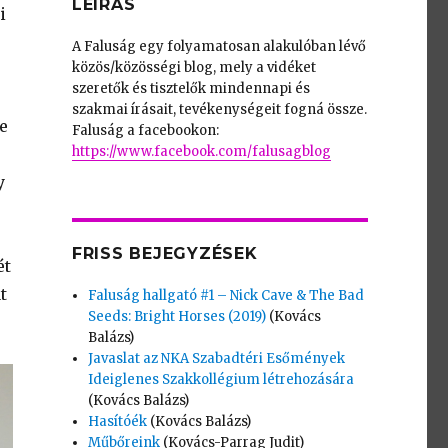
LEÍRÁS
i
A Faluság egy folyamatosan alakulóban lévő
közös/közösségi blog, mely a vidéket
szeretők és tisztelők mindennapi és
szakmai írásait, tevékenységeit fogná össze.
e
Faluság a facebookon:
https://www.facebook.com/falusagblog
y
FRISS BEJEGYZÉSEK
ét
t
Faluság hallgató #1 – Nick Cave & The Bad
Seeds: Bright Horses (2019)
(Kovács
Balázs)
Javaslat az NKA Szabadtéri Esőmények
Ideiglenes Szakkollégium létrehozására
(Kovács Balázs)
Hasítóék
(Kovács Balázs)
Műbőreink
(Kovács-Parrag Judit)