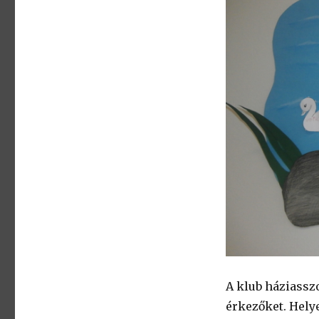
A klub háziasszo
érkezőket. Hely