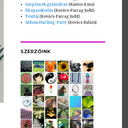
Szegények gyümölcse
(Kustos Irma)
Elrugaszkodás
(Kovács-Parrag Judit)
Testtáj
(Kovács-Parrag Judit)
Aldous Harding: Party
(Kovács Balázs)
SZERZŐINK