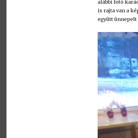
alábbi fotó kar
is rajta van a k
együtt ünnepelt 