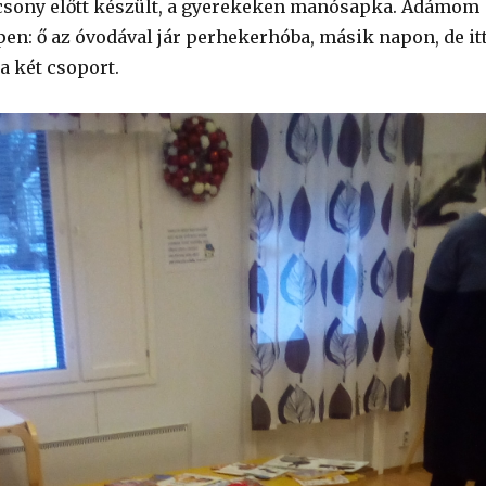
ácsony előtt készült, a gyerekeken manósapka. Ádámom
épen: ő az óvodával jár perhekerhóba, másik napon, de it
a két csoport.