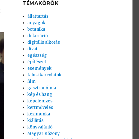
TÉMAKÖRÖK
t
állattartás
anyagok
botanika
dekoráció
digitális alkotás
divat
egészség
építészet
események
falusi karcolatok
film
gasztronómia
kép és hang
képelemzés
kertművelés
kézimunka
kiállítás
könyvajánló
Magyar Közöny