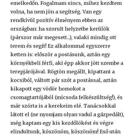
emelkedőn. Fogalmam sincs, mihez kezdtem
volna, ha nem jön a segítség. Van egy
rendkívül pozitív élményem ebben az
országban: ha szorult helyzetbe kerülök
(párszor már megesett...), valaki mindig ott
terem és segít! Ez alkalommal egyszerre
ketten is: először a postásunk, aztán egy
környékbeli férfi, aki épp akkor jött szembe a
terepjárójával. Rögtön megállt, kipattant a
kocsiból, váltott pár szót a postással, aztán
kikapott egy vödör homokot a
csomagtartójából (micsoda felkészültség!), és
már szórta is a kerekeim elé. Tanácsokkal
látott el (ne nyomjam olyan vadul a gázpedált),
még kaptam egy kis kezdőlökést és végre
elindultunk, köszönöm, köszönöm! Eső után