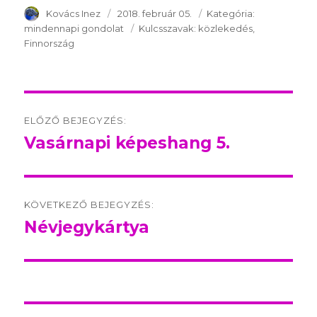
SzerzÅ
Kovács Inez
Közzétéve:
2018. február 05.
Kategória:
Kategória:
mindennapi gondolat
Kulcsszavak:
Kulcsszavak:
közlekedés
Finnország
Post
ELŐZŐ BEJEGYZÉS:
navigation
Vasárnapi képeshang 5.
Előző
bejegyzés:
KÖVETKEZŐ BEJEGYZÉS:
Névjegykártya
Következő
bejegyzés: