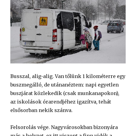
Busszal, alig-alig. Van tőlünk 1 kilométerre egy
buszmegálló, de utánanéztem: napi egyetlen
buszjárat közlekedik (csak munkanapokon),
az iskolások órarendjéhez igazítva, tehát
elsősorban nekik szánva.
Felsorolás vége. Nagyvárosokban bizonyára
más a helyzet, ez itt viszont a finn vidék a