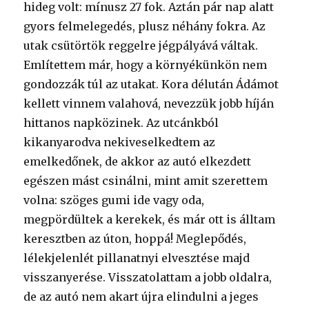
hideg volt: mínusz 27 fok. Aztán pár nap alatt
gyors felmelegedés, plusz néhány fokra. Az
utak csütörtök reggelre jégpályává váltak.
Említettem már, hogy a környékünkön nem
gondozzák túl az utakat. Kora délután Ádámot
kellett vinnem valahová, nevezzük jobb híján
hittanos napközinek. Az utcánkból
kikanyarodva nekiveselkedtem az
emelkedőnek, de akkor az autó elkezdett
egészen mást csinálni, mint amit szerettem
volna: szöges gumi ide vagy oda,
megpördültek a kerekek, és már ott is álltam
keresztben az úton, hoppá! Meglepődés,
lélekjelenlét pillanatnyi elvesztése majd
visszanyerése. Visszatolattam a jobb oldalra,
de az autó nem akart újra elindulni a jeges