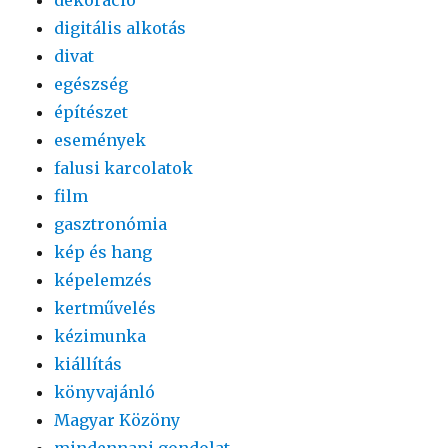
digitális alkotás
divat
egészség
építészet
események
falusi karcolatok
film
gasztronómia
kép és hang
képelemzés
kertművelés
kézimunka
kiállítás
könyvajánló
Magyar Közöny
mindennapi gondolat