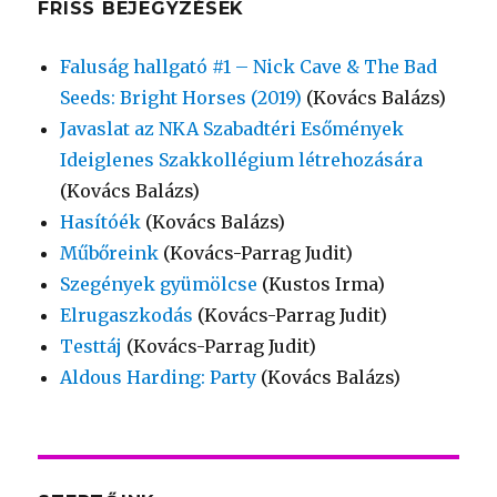
FRISS BEJEGYZÉSEK
Faluság hallgató #1 – Nick Cave & The Bad
Seeds: Bright Horses (2019)
(Kovács Balázs)
Javaslat az NKA Szabadtéri Esőmények
Ideiglenes Szakkollégium létrehozására
(Kovács Balázs)
Hasítóék
(Kovács Balázs)
Műbőreink
(Kovács-Parrag Judit)
Szegények gyümölcse
(Kustos Irma)
Elrugaszkodás
(Kovács-Parrag Judit)
Testtáj
(Kovács-Parrag Judit)
Aldous Harding: Party
(Kovács Balázs)