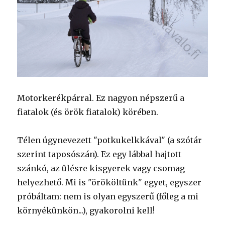
Motorkerékpárral. Ez nagyon népszerű a
fiatalok (és örök fiatalok) körében.
Télen úgynevezett "potkukelkkával" (a szótár
szerint taposószán). Ez egy lábbal hajtott
szánkó, az ülésre kisgyerek vagy csomag
helyezhető. Mi is "örököltünk" egyet, egyszer
próbáltam: nem is olyan egyszerű (főleg a mi
környékünkön...), gyakorolni kell!