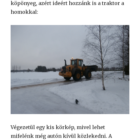
köpönyeg, azért ideért hozzánk is a traktor a
homokkal:
Végezetül egy kis körkép, mivel lehet
mifelénk még autón kívül közlekedni. A