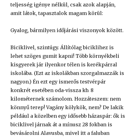
teljesség igénye nélkül, csak azok alapján,
amit látok, tapasztalok magam körül:
Gyalog, bármilyen időjárási viszonyok között.
Biciklivel, szintúgy. Állítólag biciklihez is
lehet szöges gumit kapni! Több környékbeli
kisgyerek jár ilyenkor télen is kerékpárral
iskolába. (Ezt az iskolákban szorgalmazzák is
nagyon.) Én ezt egy ismerős testvérpár
konkrét esetében oda-vissza kb. 8
kilométernek számolom. Hozzáteszem: nem
könnyű terep! Vagány kölykök, nem? De lakik
például a közelben egy idősebb házaspár: ők is
biciklivel járnak át a mínusz 28 fokban is
bevásárolni Alavusba, mivel itt a faluban