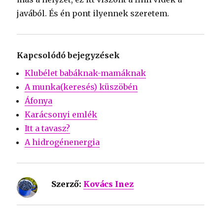
javából. És én pont ilyennek szeretem.
Kapcsolódó bejegyzések
Klubélet babáknak-mamáknak
A munka(keresés) küszöbén
Áfonya
Karácsonyi emlék
Itt a tavasz?
A hidrogénenergia
Szerző:
Kovács Inez