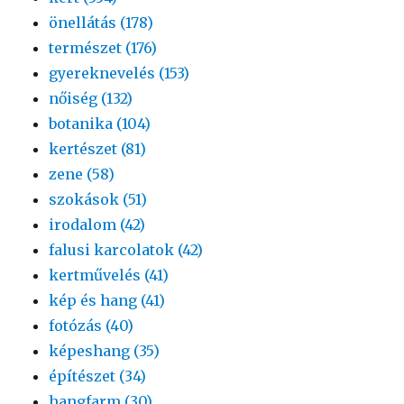
önellátás (178)
természet (176)
gyereknevelés (153)
nőiség (132)
botanika (104)
kertészet (81)
zene (58)
szokások (51)
irodalom (42)
falusi karcolatok (42)
kertművelés (41)
kép és hang (41)
fotózás (40)
képeshang (35)
építészet (34)
hangfarm (30)