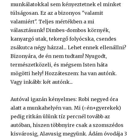
munkálatokkal sem kényeztetnek el minket
túlságosan. Ez az a bizonyos "valamit
valamiért". Teljes mértékben a mi
választásunk! Dimbes-dombos környék,
kanyargó utak, tekergő folyócska, csendes
zsákutca négy házzal... Lehet ennek ellenállni?
Bizonyára, de én nem tudtam! Nyugodt,
természetközeli, és mégsem Isten háta
mögötti hely! Hozzáteszem: ha van autónk.
Vagy inkább: két autónk...
Autóval igazán kényelmes: Robi negyed óra
alatt a munkahelyén van. Mi (=én+gyerekek)
pedig ritkán ülünk tíz percnél tovább az
autóban, hiszen többnyire csak a szomszédos
kisvárosig, Alavusig megyünk. Ádám óvodája 3