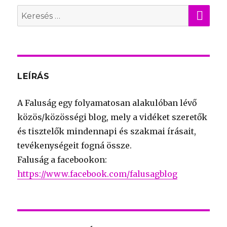
KER
Search
for:
LEÍRÁS
A Faluság egy folyamatosan alakulóban lévő
közös/közösségi blog, mely a vidéket szeretők
és tisztelők mindennapi és szakmai írásait,
tevékenységeit fogná össze.
Faluság a facebookon:
https://www.facebook.com/falusagblog