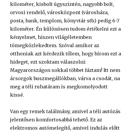
kilométer, kisbolt úgyszintén, nagyobb bolt,
orvosi rendelő, városközpont (városháza,
posta, bank, templom, könyvtár stb.) pedig 6-7
kilométer. Én különösen tudom értékelni ezt a
kényelmet, hiszen világéletemben
tömegközlekedtem. Szóval amikor az
otthoniak azt kérdezik tőlem, hogy bírom ezt a
hideget, ezt szoktam válaszolni:
Magyarországon sokkal többet fáztam! Itt nem
ácsorgok buszmegállókban, várva a csodát, na
meg a téli ruhatáram is megkomolyodott
kissé.
Van egy remek találmány, amivel a téli autózás
jelentősen komfortosabbá tehető. Ez az
elektromos autómelegítő, amivel indulás előtt