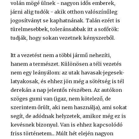
volán mögé ülnek - nagyon idős emberek,
járni alig tudók - akik otthon valószínűleg
jogosítványt se kaphatnának. Talán ezért is
türelmesebbek, toleránsabbak itt a sofőrök:
tudják, hogy sokan vezetnek kényszerből.
Itt a vezetést nem a többi jármű nehezíti,
hanem a természet. Különösen a téli vezetés
nem egy leányálom: az utak havasak-jegesek-
latyakosak, és ehhez jön még a sötétség is tél
derekán a nap jelentős részében. Az autókon
szöges gumi van (igaz, nem kötelező, de
szerintem őrült, aki nem használja), ami sokat
segít, de adódnak helyzetek, amikor még ez is
kevésnek bizonyul. Van is ehhez kapcsolódó
friss történetem... Múlt hét elején nagyon