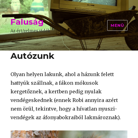
Faluság
MENÜ
Az ért/zelmes vidék
Autózunk
Olyan helyen lakunk, ahol a házunk felett
hattyúk szállnak, a fákon mókusok
kergetőznek, a kertben pedig nyulak
vendégeskednek (ennek Robi annyira azért
nem örül, tekintve, hogy a hívatlan nyuszi-
vendégek az áfonyabokraiból lakmároznak).