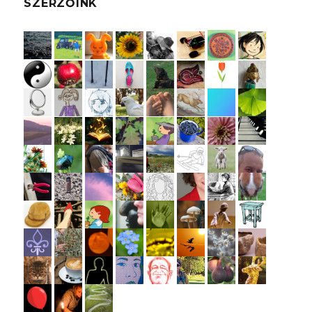
SZERZŐINK