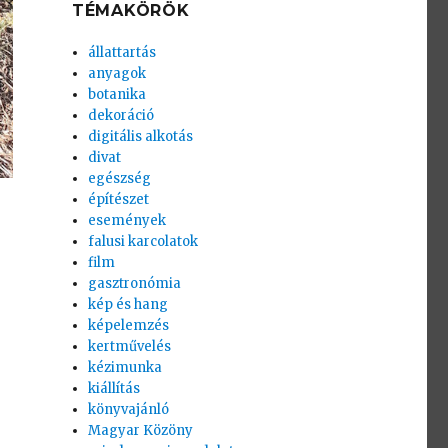
TÉMAKÖRÖK
állattartás
anyagok
botanika
dekoráció
digitális alkotás
divat
egészség
építészet
események
falusi karcolatok
film
,
gasztronómia
kép és hang
képelemzés
kertművelés
kézimunka
kiállítás
könyvajánló
Magyar Közöny