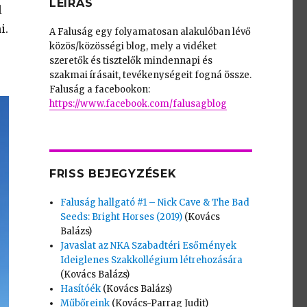
LEÍRÁS
l
i.
A Faluság egy folyamatosan alakulóban lévő
közös/közösségi blog, mely a vidéket
szeretők és tisztelők mindennapi és
szakmai írásait, tevékenységeit fogná össze.
Faluság a facebookon:
https://www.facebook.com/falusagblog
FRISS BEJEGYZÉSEK
Faluság hallgató #1 – Nick Cave & The Bad
Seeds: Bright Horses (2019)
(Kovács
Balázs)
Javaslat az NKA Szabadtéri Esőmények
Ideiglenes Szakkollégium létrehozására
(Kovács Balázs)
Hasítóék
(Kovács Balázs)
Műbőreink
(Kovács-Parrag Judit)