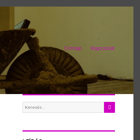
Címlap
Kapcsolat
KERES
Search
for: