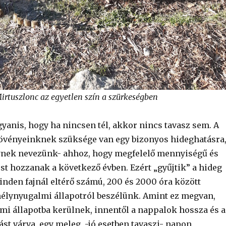
irtuszlonc az egyetlen szín a szürkeségben
yanis, hogy ha nincsen tél, akkor nincs tavasz sem. A
övényeinknek szüksége van egy bizonyos hideghatásra
ynek nevezünk- ahhoz, hogy megfelelő mennyiségű és
t hozzanak a következő évben. Ezért „gyűjtik” a hideg
inden fajnál eltérő számú, 200 és 2000 óra között
lynyugalmi állapotról beszélünk. Amint ez megvan,
i állapotba kerülnek, innentől a nappalok hossza és a
st várva, egy meleg, -jó esetben tavaszi- napon