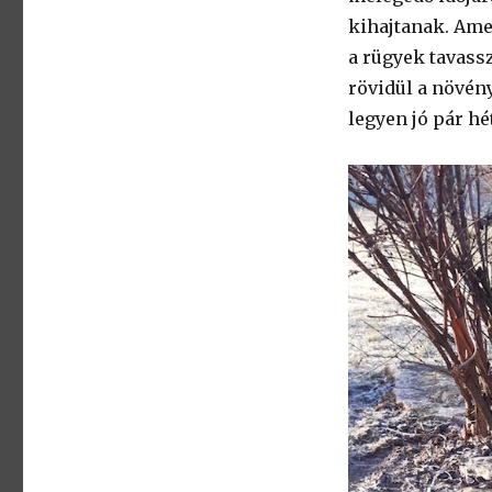
kihajtanak. Ame
a rügyek tavass
rövidül a növény
legyen jó pár hé