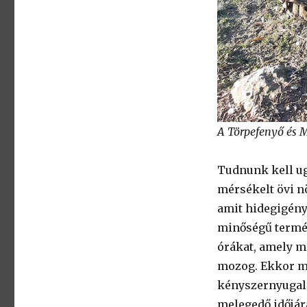
A Törpefenyő és M
Tudnunk kell ug
mérsékelt övi n
amit hidegigén
minőségű termés
órákat, amely m
mozog. Ekkor mé
kényszernyugalm
melegedő időjárá