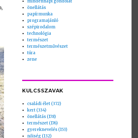
mindennapi gondolat
n,
önellátás
papírmunka
programajánló
szépirodalom
technológia
természet
természetművészet
túra
zene
KULCSSZAVAK
családi élet (372)
kert (334)
önellátás (178)
természet (176)
gyereknevelés (153)
nőiség (132)