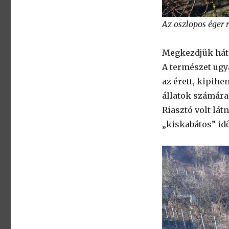
Az oszlopos éger 
Megkezdjük hát 
A természet ugy
az érett, kipihe
állatok számára
Riasztó volt lát
„kiskabátos” id