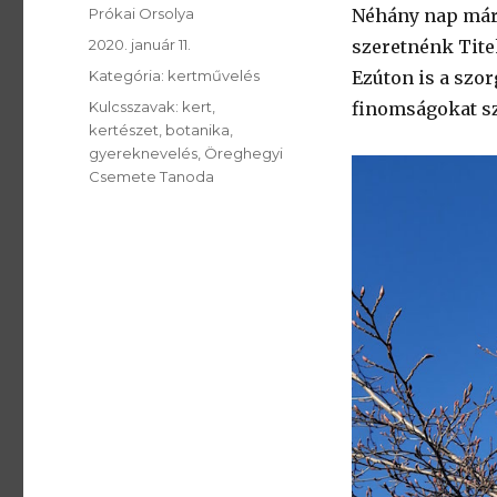
SzerzÅ
Prókai Orsolya
Néhány nap már e
Közzétéve:
2020. január 11.
szeretnénk Titek
Kategória:
Kategória:
kertművelés
Ezúton is a szo
Kulcsszavak:
Kulcsszavak:
kert
finomságokat sz
kertészet
botanika
gyereknevelés
Öreghegyi
Csemete Tanoda