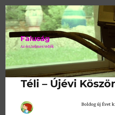
Faluság
Az ért/zelmes vidék
Téli – Újévi Köszö
Boldog új Évet