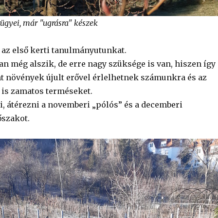
rügyei, már "ugrásra" készek
az első kerti tanulmányutunkat.
an még alszik, de erre nagy szüksége is van, hiszen így
nt növények újult erővel érlelhetnek számunkra és az
 is zamatos terméseket.
ni, átérezni a novemberi „pólós” és a decemberi
őszakot.