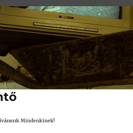
ntő
 kívánunk Mindenkinek!