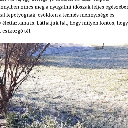
nnyiben nincs meg a nyugalmi időszak teljes egészébe
zal lepotyognak, csökken a termés mennyisége és
 élettartama is. Láthatjuk hát, hogy milyen fontos, hogy
t csikorgó tél.