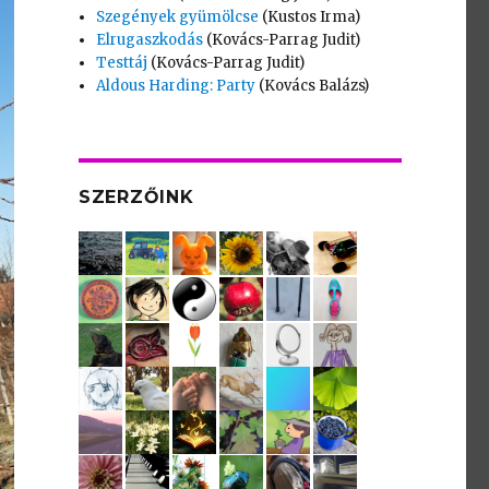
Szegények gyümölcse
(Kustos Irma)
Elrugaszkodás
(Kovács-Parrag Judit)
Testtáj
(Kovács-Parrag Judit)
Aldous Harding: Party
(Kovács Balázs)
SZERZŐINK