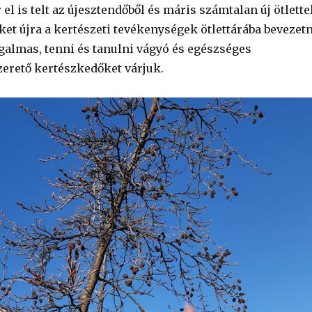
l is telt az újesztendőből és máris számtalan új ötlette
et újra a kertészeti tevékenységek ötlettárába bevezetn
rgalmas, tenni és tanulni vágyó és egészséges
erető kertészkedőket várjuk.