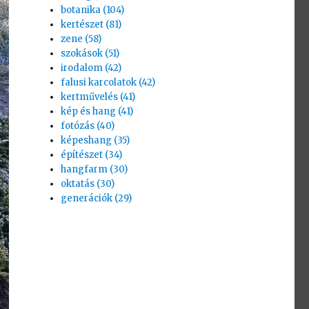
botanika (104)
kertészet (81)
zene (58)
szokások (51)
irodalom (42)
falusi karcolatok (42)
kertművelés (41)
kép és hang (41)
fotózás (40)
képeshang (35)
építészet (34)
hangfarm (30)
oktatás (30)
generációk (29)