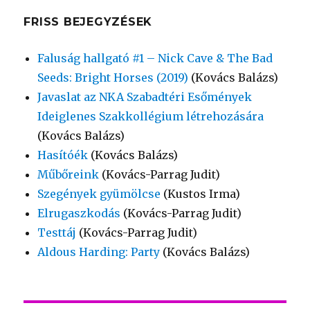
FRISS BEJEGYZÉSEK
Faluság hallgató #1 – Nick Cave & The Bad
Seeds: Bright Horses (2019)
(Kovács Balázs)
Javaslat az NKA Szabadtéri Esőmények
Ideiglenes Szakkollégium létrehozására
(Kovács Balázs)
Hasítóék
(Kovács Balázs)
Műbőreink
(Kovács-Parrag Judit)
Szegények gyümölcse
(Kustos Irma)
Elrugaszkodás
(Kovács-Parrag Judit)
Testtáj
(Kovács-Parrag Judit)
Aldous Harding: Party
(Kovács Balázs)