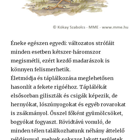
Éneke egészen egyedi: változatos strófáit
minden esetben kétszer-háromszor
megismétli, ezért kezdő madarászok is
könnyen felismerhetik.
Életmódja és táplálkozása meglehetősen
hasonlít a fekete rigóéhoz. Táplálékát
elsősorban giliszták és csigák képezik, de
hernyókat, lószúnyogokat és egyéb rovarokat
is zsákmányol. Ősszel főként gyümölcsöket,
bogyókat fogyaszt. Rövidtávú vonuló, de
minden télen találkozhatunk néhány áttelelő
példánnyal, melyek sokszor lakott területek