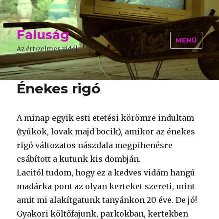
Faluság
MENÜ
Az ért/zelmes vidék
Énekes rigó
A minap egyik esti etetési körömre indultam
(tyúkok, lovak majd bocik), amikor az énekes
rigó változatos nászdala megpihenésre
csábított a kutunk kis dombján.
Lacitól tudom, hogy ez a kedves vidám hangú
madárka pont az olyan kerteket szereti, mint
amit mi alakítgatunk tanyánkon 20 éve. De jó!
Gyakori költőfajunk, parkokban, kertekben