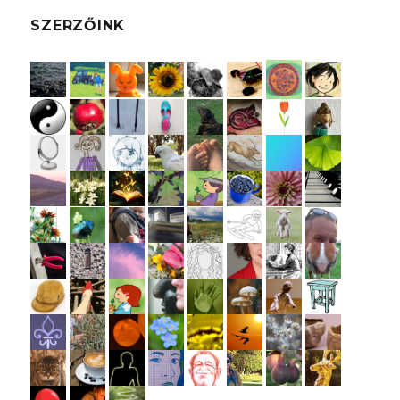
SZERZŐINK