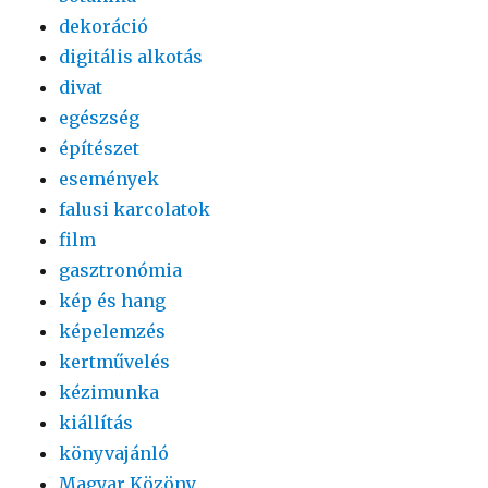
dekoráció
digitális alkotás
divat
egészség
építészet
események
falusi karcolatok
film
gasztronómia
kép és hang
képelemzés
kertművelés
kézimunka
kiállítás
könyvajánló
Magyar Közöny