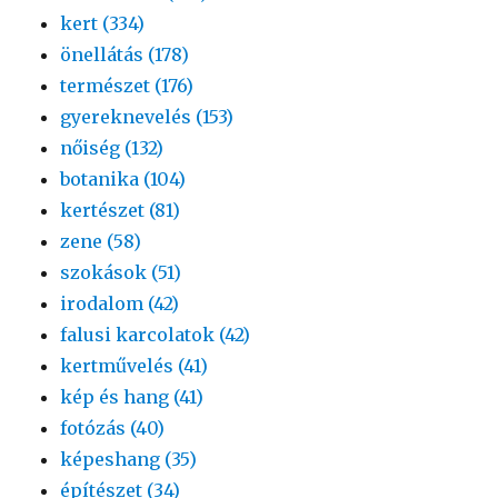
kert (334)
önellátás (178)
természet (176)
gyereknevelés (153)
nőiség (132)
botanika (104)
kertészet (81)
zene (58)
szokások (51)
irodalom (42)
falusi karcolatok (42)
kertművelés (41)
kép és hang (41)
fotózás (40)
képeshang (35)
építészet (34)