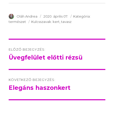
SzerzÅ
Oláh Andrea
Közzétéve:
2020. április 07.
Kategória:
Kategória:
természet
Kulcsszavak:
Kulcsszavak:
kert
tavasz
Post
ELŐZŐ BEJEGYZÉS:
navigation
Üvegfelület előtti rézsü
Előző
bejegyzés:
KÖVETKEZŐ BEJEGYZÉS:
Elegáns haszonkert
Következő
bejegyzés: