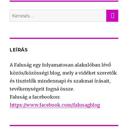
KER
Search
for:
LEÍRÁS
A Faluság egy folyamatosan alakulóban lévő
közös/közösségi blog, mely a vidéket szeretők
és tisztelők mindennapi és szakmai írásait,
tevékenységeit fogná össze.
Faluság a facebookon:
https://www.facebook.com/falusagblog