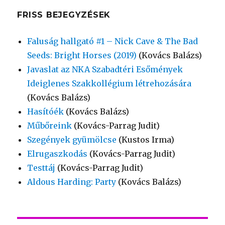
FRISS BEJEGYZÉSEK
Faluság hallgató #1 – Nick Cave & The Bad
Seeds: Bright Horses (2019)
(Kovács Balázs)
Javaslat az NKA Szabadtéri Esőmények
Ideiglenes Szakkollégium létrehozására
(Kovács Balázs)
Hasítóék
(Kovács Balázs)
Műbőreink
(Kovács-Parrag Judit)
Szegények gyümölcse
(Kustos Irma)
Elrugaszkodás
(Kovács-Parrag Judit)
Testtáj
(Kovács-Parrag Judit)
Aldous Harding: Party
(Kovács Balázs)