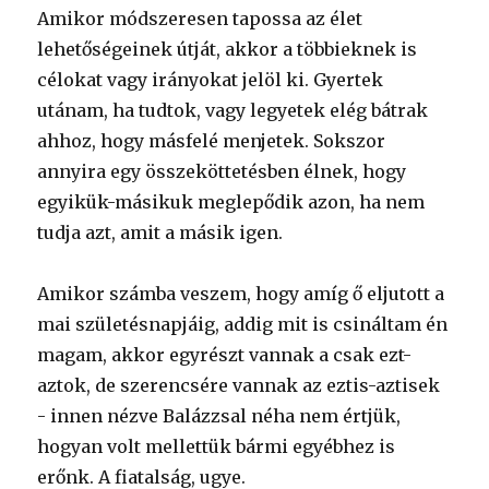
Amikor módszeresen tapossa az élet
lehetőségeinek útját, akkor a többieknek is
célokat vagy irányokat jelöl ki. Gyertek
utánam, ha tudtok, vagy legyetek elég bátrak
ahhoz, hogy másfelé menjetek. Sokszor
annyira egy összeköttetésben élnek, hogy
egyikük-másikuk meglepődik azon, ha nem
tudja azt, amit a másik igen.
Amikor számba veszem, hogy amíg ő eljutott a
mai születésnapjáig, addig mit is csináltam én
magam, akkor egyrészt vannak a csak ezt-
aztok, de szerencsére vannak az eztis-aztisek
- innen nézve Balázzsal néha nem értjük,
hogyan volt mellettük bármi egyébhez is
erőnk. A fiatalság, ugye.