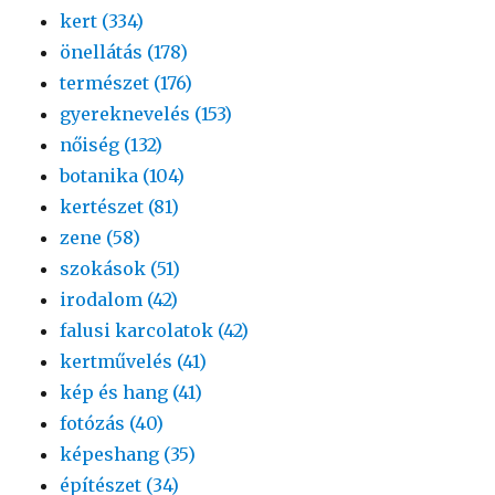
kert (334)
önellátás (178)
természet (176)
gyereknevelés (153)
nőiség (132)
botanika (104)
kertészet (81)
zene (58)
szokások (51)
irodalom (42)
falusi karcolatok (42)
kertművelés (41)
kép és hang (41)
fotózás (40)
képeshang (35)
építészet (34)