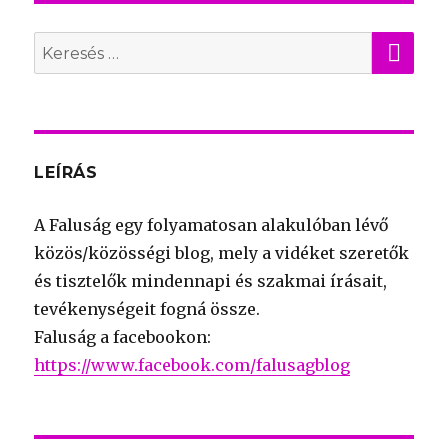
KER
Search
for:
LEÍRÁS
A Faluság egy folyamatosan alakulóban lévő
közös/közösségi blog, mely a vidéket szeretők
és tisztelők mindennapi és szakmai írásait,
tevékenységeit fogná össze.
Faluság a facebookon:
https://www.facebook.com/falusagblog