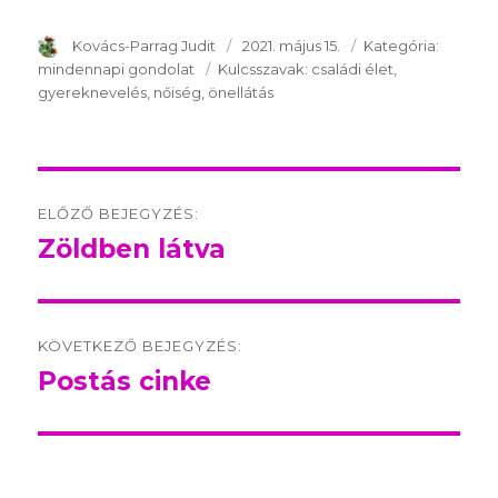
SzerzÅ
Kovács-Parrag Judit
Közzétéve:
2021. május 15.
Kategória:
Kategór
mindennapi gondolat
Kulcsszavak:
Kulcsszavak:
családi élet
gyereknevelés
nőiség
önellátás
Post
ELŐZŐ BEJEGYZÉS:
navigation
Zöldben látva
Előző
bejegyzés:
KÖVETKEZŐ BEJEGYZÉS:
Postás cinke
Következő
bejegyzés: