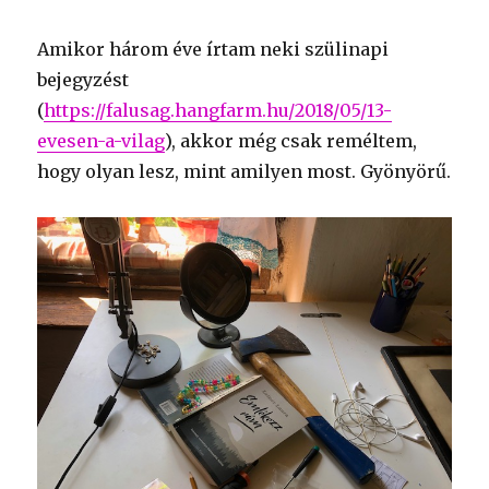
Amikor három éve írtam neki szülinapi
bejegyzést
(
https://falusag.hangfarm.hu/2018/05/13-
evesen-a-vilag
), akkor még csak reméltem,
hogy olyan lesz, mint amilyen most. Gyönyörű.