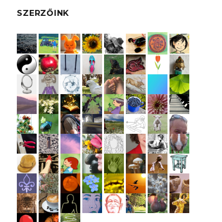
SZERZŐINK