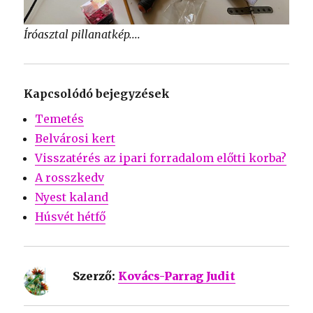
Íróasztal pillanatkép....
Kapcsolódó bejegyzések
Temetés
Belvárosi kert
Visszatérés az ipari forradalom előtti korba?
A rosszkedv
Nyest kaland
Húsvét hétfő
Szerző:
Kovács-Parrag Judit