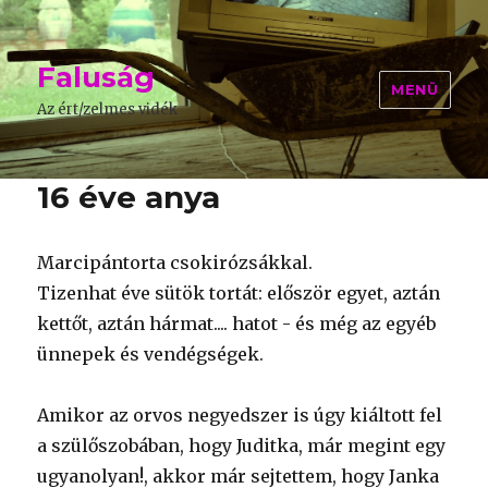
Faluság
MENÜ
Az ért/zelmes vidék
16 éve anya
Marcipántorta csokirózsákkal.
Tizenhat éve sütök tortát: először egyet, aztán
kettőt, aztán hármat.... hatot - és még az egyéb
ünnepek és vendégségek.
Amikor az orvos negyedszer is úgy kiáltott fel
a szülőszobában, hogy Juditka, már megint egy
ugyanolyan!, akkor már sejtettem, hogy Janka