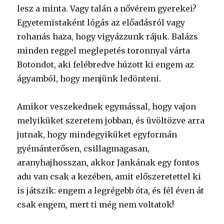
lesz a minta. Vagy talán a nővérem gyerekei?
Egyetemistaként lógás az előadásról vagy
rohanás haza, hogy vigyázzunk rájuk. Balázs
minden reggel meglepetés toronnyal várta
Botondot, aki felébredve húzott ki engem az
ágyamból, hogy menjünk ledönteni.
Amikor veszekednek egymással, hogy vajon
melyiküket szeretem jobban, és üvöltözve arra
jutnak, hogy mindegyiküket egyformán
gyémánterősen, csillagmagasan,
aranyhajhosszan, akkor Jankának egy fontos
adu van csak a kezében, amit előszeretettel ki
is játszik: engem a legrégebb óta, és fél éven át
csak engem, mert ti még nem voltatok!