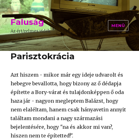
Faluság
MENÜ
Az ért/zelmes vidék
Parisztokrácia
Azt hiszem - mikor már egy ideje udvarolt és
hebegve bevallotta, hogy bizony az ő dédapja
építette a Bory-várat és tulajdonképpen ő oda
haza jár - nagyon megleptem Balázst, hogy
nem elaléltam, hanem csak hányavetin annyit
találtam mondani a nagy származási
bejelentésére, hogy "na és akkor mi van?,
hiszen nem te építetted!".