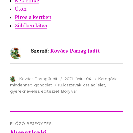
Kék cinke
Úton
Piros a kertben
Zöldben látva
Szerző:
Kovács-Parrag Judit
SzerzÅ
Kovács-Parrag Judit
Közzétéve:
2021. június 04.
Kategória:
Kategór
mindennapi gondolat
Kulcsszavak:
Kulcsszavak:
családi élet
gyereknevelés
építészet
Bory vár
Post
ELŐZŐ BEJEGYZÉS:
navigation
Előző