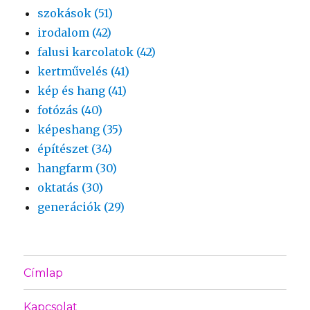
szokások (51)
irodalom (42)
falusi karcolatok (42)
kertművelés (41)
kép és hang (41)
fotózás (40)
képeshang (35)
építészet (34)
hangfarm (30)
oktatás (30)
generációk (29)
Címlap
Kapcsolat