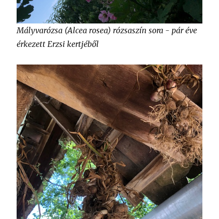
Mályvarózsa (Alcea rosea) rózsaszín sora - pár éve
érkezett Erzsi kertjéből