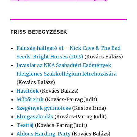
FRISS BEJEGYZÉSEK
Faluság hallgató #1 – Nick Cave & The Bad
Seeds: Bright Horses (2019)
(Kovács Balázs)
Javaslat az NKA Szabadtéri Esőmények
Ideiglenes Szakkollégium létrehozására
(Kovács Balázs)
Hasítóék
(Kovács Balázs)
Műbőreink
(Kovács-Parrag Judit)
Szegények gyümölcse
(Kustos Irma)
Elrugaszkodás
(Kovács-Parrag Judit)
Testtáj
(Kovács-Parrag Judit)
Aldous Harding: Party
(Kovács Balázs)