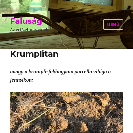
Faluság
MENÜ
Az ért/zelmes vidék
Krumplitan
avagy a krumpli-fokhagyma parcella világa a
fennsíkon: