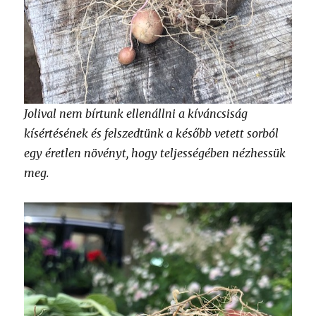
Jolival nem bírtunk ellenállni a kíváncsiság
kísértésének és felszedtünk a később vetett sorból
egy éretlen növényt, hogy teljességében nézhessük
meg.