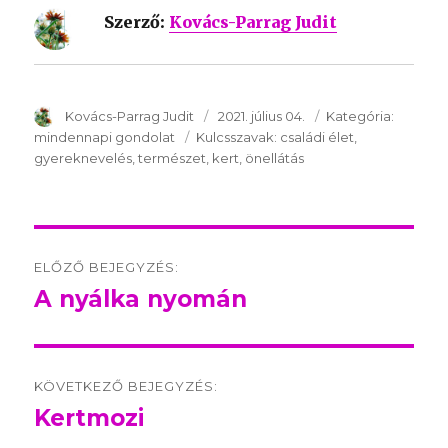
Szerző:
Kovács-Parrag Judit
SzerzÅ
Kovács-Parrag Judit
Közzétéve:
2021. július 04.
Kategória:
Kategór
mindennapi gondolat
Kulcsszavak:
Kulcsszavak:
családi élet
gyereknevelés
természet
kert
önellátás
Post
ELŐZŐ BEJEGYZÉS:
navigation
A nyálka nyomán
Előző
bejegyzés:
KÖVETKEZŐ BEJEGYZÉS:
Kertmozi
Következő
bejegyzés: