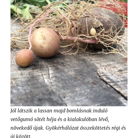
Jól látszik a lassan majd bomlásnak induló
vetőgumó sötét héja és a kialakulóban lévő,
növekedő újak. Gyökérhálózat összeköttetés régi és
új között.