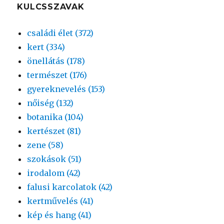
KULCSSZAVAK
családi élet (372)
kert (334)
önellátás (178)
természet (176)
gyereknevelés (153)
nőiség (132)
botanika (104)
kertészet (81)
zene (58)
szokások (51)
irodalom (42)
falusi karcolatok (42)
kertművelés (41)
kép és hang (41)