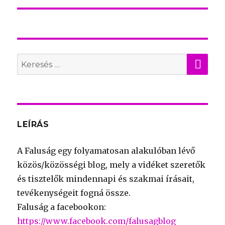
KER
Search
for:
LEÍRÁS
A Faluság egy folyamatosan alakulóban lévő
közös/közösségi blog, mely a vidéket szeretők
és tisztelők mindennapi és szakmai írásait,
tevékenységeit fogná össze.
Faluság a facebookon:
https://www.facebook.com/falusagblog