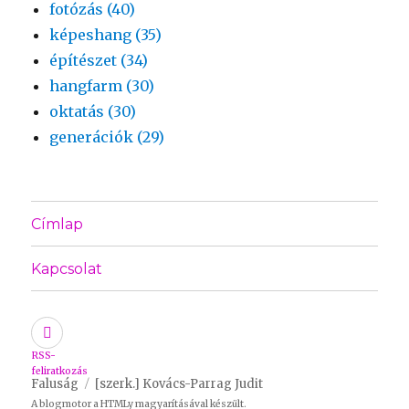
fotózás (40)
képeshang (35)
építészet (34)
hangfarm (30)
oktatás (30)
generációk (29)
Címlap
Kapcsolat
RSS-
feliratkozás
Faluság
[szerk.] Kovács-Parrag Judit
A blogmotor a
HTMLy
magyarításával készült.