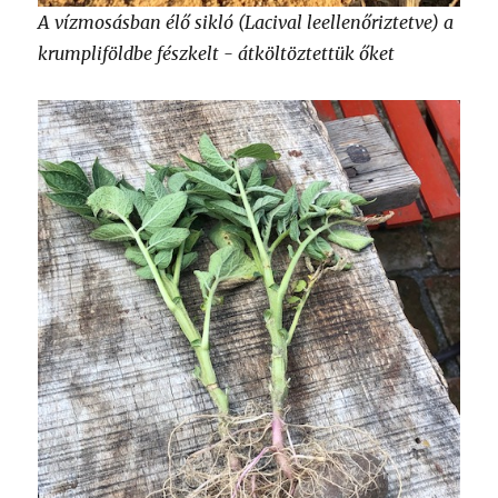
A vízmosásban élő sikló (Lacival leellenőriztetve) a
krumpliföldbe fészkelt - átköltöztettük őket