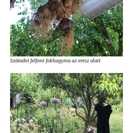
Száradni felfont fokhagyma az eresz alatt