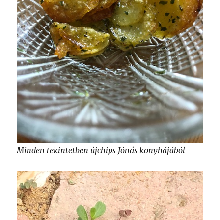
Minden tekintetben újchips Jónás konyhájából