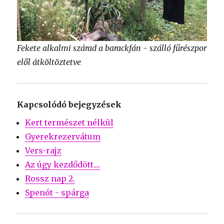
Fekete alkalmi szárad a barackfán - szálló fűrészpor
elől átköltöztetve
Kapcsolódó bejegyzések
Kert természet nélkül
Gyerekrezervátum
Vers-rajz
Az úgy kezdődött....
Rossz nap 2.
Spenót - spárga