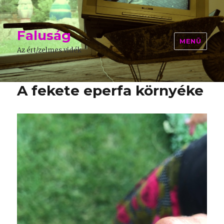
Faluság
MENÜ
Az ért/zelmes vidék
A fekete eperfa környéke