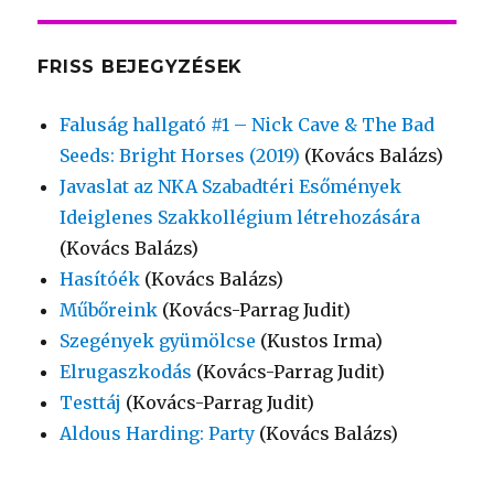
FRISS BEJEGYZÉSEK
Faluság hallgató #1 – Nick Cave & The Bad
Seeds: Bright Horses (2019)
(Kovács Balázs)
Javaslat az NKA Szabadtéri Esőmények
Ideiglenes Szakkollégium létrehozására
(Kovács Balázs)
Hasítóék
(Kovács Balázs)
Műbőreink
(Kovács-Parrag Judit)
Szegények gyümölcse
(Kustos Irma)
Elrugaszkodás
(Kovács-Parrag Judit)
Testtáj
(Kovács-Parrag Judit)
Aldous Harding: Party
(Kovács Balázs)