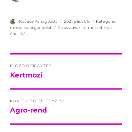
SzerzÅ
Kovács-Parrag Judit
Közzétéve:
2021. július 06.
Kategória:
Kategór
mindennapi gondolat
Kulcsszavak:
Kulcsszavak:
természet
kert
önellátás
Post
ELŐZŐ BEJEGYZÉS:
navigation
Kertmozi
Előző
bejegyzés:
KÖVETKEZŐ BEJEGYZÉS:
Agro-rend
Következő
bejegyzés: