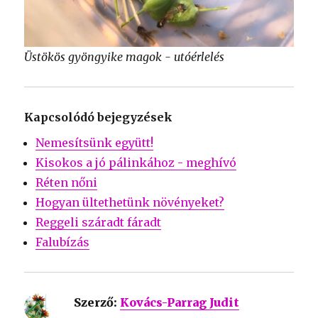
Üstökös gyöngyike magok - utóérlelés
Kapcsolódó bejegyzések
Nemesítsünk együtt!
Kisokos a jó pálinkához - meghívó
Réten nőni
Hogyan ültethetünk növényeket?
Reggeli száradt fáradt
Falubízás
Szerző:
Kovács-Parrag Judit