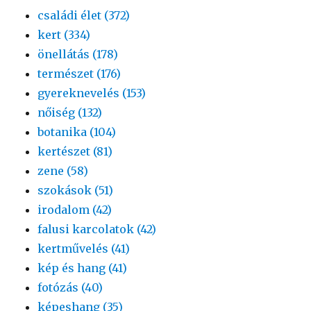
családi élet (372)
kert (334)
önellátás (178)
természet (176)
gyereknevelés (153)
nőiség (132)
botanika (104)
kertészet (81)
zene (58)
szokások (51)
irodalom (42)
falusi karcolatok (42)
kertművelés (41)
kép és hang (41)
fotózás (40)
képeshang (35)