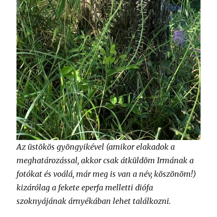
Az üstökös gyöngyikével (amikor elakadok a
meghatározással, akkor csak átküldöm Irmának a
fotókat és voálá, már meg is van a név, köszönöm!)
kizárólag a fekete eperfa melletti diófa
szoknyájának árnyékában lehet találkozni.