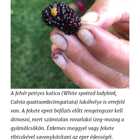
A fehér pettyes katica (White spotted ladybird,
Calvia quattuordecimguttata) lakóhelye is errefelé
van. A fekete epret befőzés előtt rengetegszer kell
átmosni, mert számtalan rovarlakó izeg-mozog a
gyümölcsökön. Érdemes meggyel vagy fekete
ribiszkével savanykásítani az eper édességét.