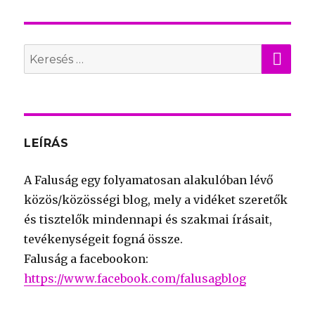
KER
Search
for:
LEÍRÁS
A Faluság egy folyamatosan alakulóban lévő
közös/közösségi blog, mely a vidéket szeretők
és tisztelők mindennapi és szakmai írásait,
tevékenységeit fogná össze.
Faluság a facebookon:
https://www.facebook.com/falusagblog