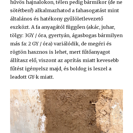
hűvös hajnalokon, télen pedig bármikor (de ne
sötétben!) alkalmazhatod a fahasogatást mint
általános és hatékony gyűlöletlevezető
eszközt. A fa anyagától függően (akác, juhar,
tölgy: 3GY / óra, gyertyán, ágasbogas bármilyen
más fa: 2 GY / óra) variálódik, de megéri és
rögtön hasznos is lehet, mert fűtőanyagot
állítasz elő, viszont az aprítás miatt kevesebb
fűtést igényelsz majd, és boldog is leszel a
leadott GY-k miatt.