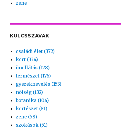
zene
KULCSSZAVAK
családi élet (372)
kert (334)
önellátás (178)
természet (176)
gyereknevelés (153)
nőiség (132)
botanika (104)
kertészet (81)
zene (58)
szokások (51)