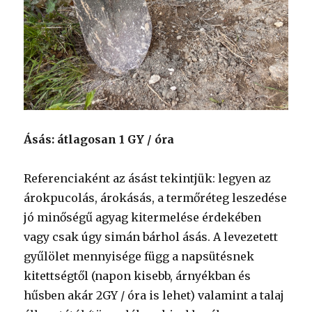
Ásás: átlagosan 1 GY / óra
Referenciaként az ásást tekintjük: legyen az
árokpucolás, árokásás, a termőréteg leszedése
jó minőségű agyag kitermelése érdekében
vagy csak úgy simán bárhol ásás. A levezetett
gyűlölet mennyisége függ a napsütésnek
kitettségtől (napon kisebb, árnyékban és
hűsben akár 2GY / óra is lehet) valamint a talaj