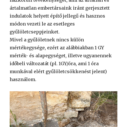
házkörüli tevékenységet, ami az ártatlan és
ártalmatlan embertársaink iránt gerjesztett
indulatok helyett építő jellegű és hasznos
módon vezeti le az esetleges
gyűlöletcseppjeinket.
Mivel a gyűlöletnek nincs külön
mértékegysége, ezért az alábbiakban 1 GY
mérték- és alapegységet, illetve ugyanennek
időbeli változatát (pl. 1GY/óra, ami 1 óra
munkával elért gyűlöletcsökkenést jelent)
használom.