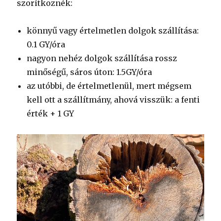
szorítkoznék:
könnyű vagy értelmetlen dolgok szállítása:
0.1 GY/óra
nagyon nehéz dolgok szállítása rossz
minőségű, sáros úton: 1.5GY/óra
az utóbbi, de értelmetlenül, mert mégsem
kell ott a szállítmány, ahová visszük: a fenti
érték + 1 GY