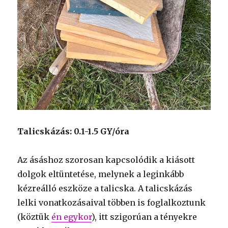
Talicskázás: 0.1-1.5 GY/óra
Az ásáshoz szorosan kapcsolódik a kiásott
dolgok eltüntetése, melynek a leginkább
kézreálló eszköze a talicska. A talicskázás
lelki vonatkozásaival többen is foglalkoztunk
(köztük
én egykor
), itt szigorúan a tényekre