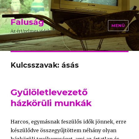
Faluság
MENÜ
Az ért/zelmes vidék
Kulcsszavak: ásás
Gyűlöletlevezető
házkörüli munkák
Harcos, egymásnak feszülős idők jönnek, erre
készülődve összegyűjtöttem néhány olyan