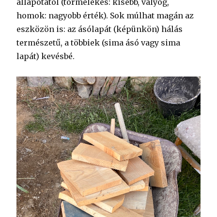
állapotától (törmelékes: kisebb, vályog,
homok: nagyobb érték). Sok múlhat magán az
eszközön is: az ásólapát (képünkön) hálás
természetű, a többiek (sima ásó vagy sima
lapát) kevésbé.