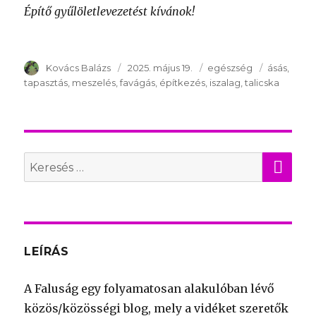
Építő gyűlöletlevezetést kívánok!
Szerző
Kovács Balázs
Publikálva
2025. május 19.
Témakör
egészség
Kulcsszav
ásás
tapasztás
meszelés
favágás
építkezés
iszalag
talicska
KER
Search
for:
LEÍRÁS
A Faluság egy folyamatosan alakulóban lévő
közös/közösségi blog, mely a vidéket szeretők