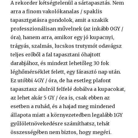
A rekorder kétségtelenül a sártapasztás. Nem
arra a finom vakolókanalas / spaklis
tapasztgatásra gondolok, amit a szakik
professzionálisan művelnek (az inkább 0GY /
óra), hanem arra, amikor egy jó kupacnyi,
trágyás, szalmás, lucskos trutymót odavágsz
teljes erőből a fal tapasztani óhajtott
darabjához, és mindezt lehetőleg 30 fok
léghőmérséklet felett, egy fárasztó nap után.
Ez utóbbi 4GY / óra, de ha esetleg plafont
tapasztasz alulról felfelé dobálva a kupacokat,
az lehet akár 5 GY / óra is, csak ebben az
esetben a ruhád, és a hajad meg mindened
állapota miatt a környezetedben legalább 1GY
gyűlöletnövekedésre számíthatsz, tehát
összességében nem biztos, hogy megéri.