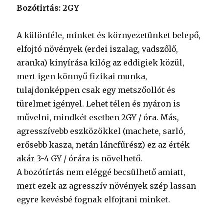
Bozótirtás: 2GY
A különféle, minket és környezetünket belepő,
elfojtó növények (erdei iszalag, vadszőlő,
aranka) kinyírása kilóg az eddigiek közül,
mert igen könnyű fizikai munka,
tulajdonképpen csak egy metszőollót és
türelmet igényel. Lehet télen és nyáron is
művelni, mindkét esetben 2GY / óra. Más,
agresszívebb eszközökkel (machete, sarló,
erősebb kasza, netán láncfűrész) ez az érték
akár 3-4 GY / órára is növelhető.
A bozótírtás nem eléggé becsülhető amiatt,
mert ezek az agresszív növények szép lassan
egyre kevésbé fognak elfojtani minket.