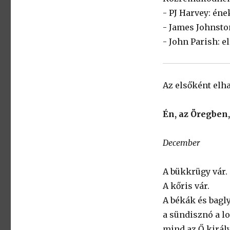
- PJ Harvey: éne
- James Johnston
- John Parish: e
Az elsőként elha
Én, az Öregben
December
A bükkrügy vár.
A kőris vár.
A békák és bagl
a sündisznó a lo
mind az Ő királ