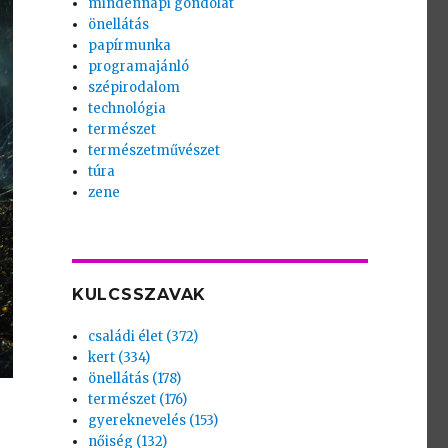
mindennapi gondolat
önellátás
papírmunka
programajánló
szépirodalom
technológia
természet
természetművészet
túra
zene
KULCSSZAVAK
családi élet (372)
kert (334)
önellátás (178)
természet (176)
gyereknevelés (153)
nőiség (132)