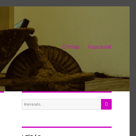
Címlap
Kapcsolat
KERES
Search
for: