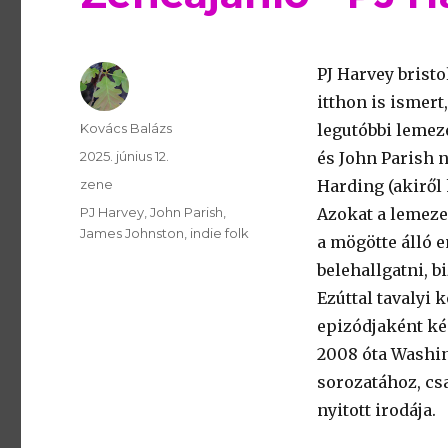
PJ Harvey bristo
itthon is ismert
Szerző
Kovács Balázs
legutóbbi lemez
Publikálva
2025. június 12.
és John Parish 
Témakör
zene
Harding (akiről
Kulcsszavak
PJ Harvey
John Parish
Azokat a lemeze
James Johnston
indie folk
a mögötte álló 
belehallgatni, b
Ezúttal tavalyi 
epizódjaként ké
2008 óta Washi
sorozatához, cs
nyitott irodája.