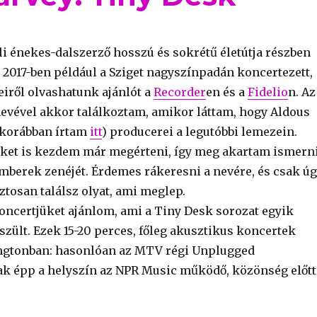
li énekes-dalszerző hosszú és sokrétű életútja részben
, 2017-ben például a Sziget nagyszínpadán koncertezett,
eiről olvashatunk ajánlót a
Recorder
en és a
Fidelio
n. Az
nevével akkor találkoztam, amikor láttam, hogy Aldous
 korábban írtam
itt
) producerei a legutóbbi lemezein.
ket is kezdem már megérteni, így meg akartam ismern
emberek zenéjét. Érdemes rákeresni a nevére, és csak ú
iztosan találsz olyat, ami meglep.
koncertjüket ajánlom, ami a Tiny Desk sorozat egyik
szült. Ezek 15-20 perces, főleg akusztikus koncertek
ngtonban: hasonlóan az MTV régi Unplugged
ak épp a helyszín az NPR Music működő, közönség előtt