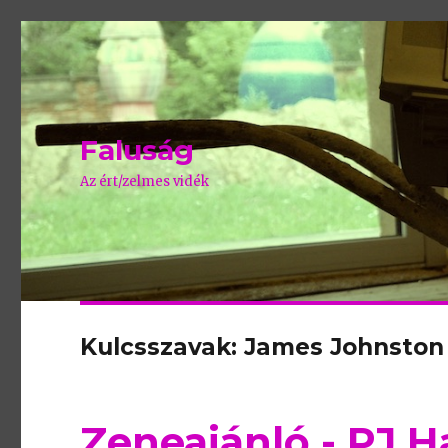
Faluság
Az ért/zelmes vidék
Kulcsszavak: James Johnston
Zeneajánló - PJ H