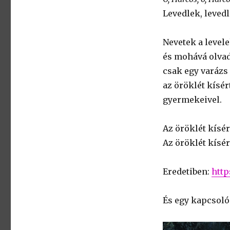
Levedlek, levedl
Nevetek a level
és mohává olva
csak egy varázs
az öröklét kísér
gyermekeivel.
Az öröklét kísé
Az öröklét kísé
Eredetiben:
http
És egy kapcsolód