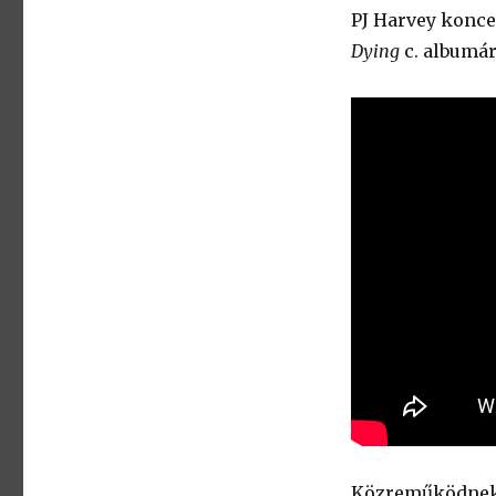
PJ Harvey konce
Dying
c. albumár
Közreműködnek