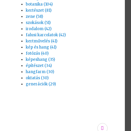
botanika (104)
kertészet (81)
zene (58)
szokások (51)
irodalom (42)
falusi karcolatok (42)
kertművelés (41)
kép és hang (41)
fotózás (40)
képeshang (35)
építészet (34)
hangfarm (30)
oktatás (30)
generációk (29)