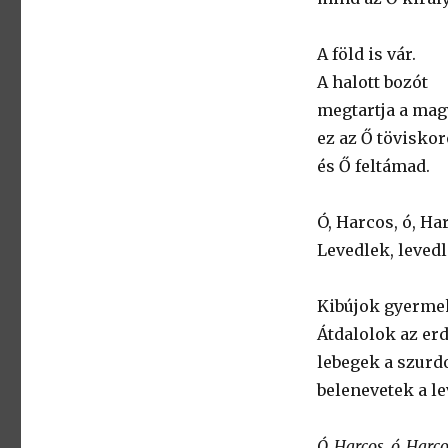
A föld is vár.
A halott bozót
megtartja a mag
ez az Ő tövisko
és Ő feltámad.
Ó, Harcos, ó, Ha
Levedlek, levedl
Kibújok gyerme
Átdalolok az er
lebegek a szur
belenevetek a le
Ó, Harcos, ó, Harco