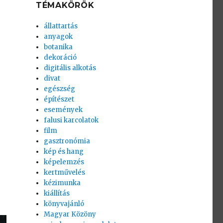
TÉMAKÖRÖK
állattartás
anyagok
botanika
dekoráció
digitális alkotás
divat
egészség
építészet
események
falusi karcolatok
film
gasztronómia
kép és hang
képelemzés
kertművelés
kézimunka
kiállítás
könyvajánló
Magyar Közöny