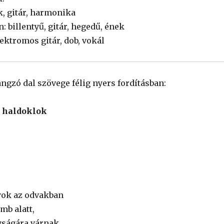
k, gitár, harmonika
: billentyű, gitár, hegedű, ének
lektromos gitár, dob, vokál
ngzó dal szövege félig nyers fordításban:
, haldoklok
yok az odvakban
mb alatt,
yságára várnak.