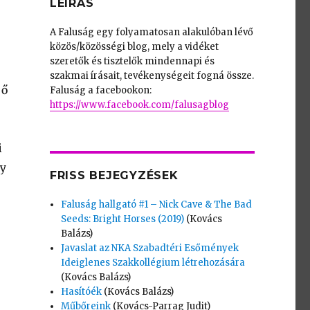
LEÍRÁS
A Faluság egy folyamatosan alakulóban lévő
közös/közösségi blog, mely a vidéket
szeretők és tisztelők mindennapi és
szakmai írásait, tevékenységeit fogná össze.
 ő
Faluság a facebookon:
https://www.facebook.com/falusagblog
i
gy
FRISS BEJEGYZÉSEK
Faluság hallgató #1 – Nick Cave & The Bad
Seeds: Bright Horses (2019)
(Kovács
Balázs)
Javaslat az NKA Szabadtéri Esőmények
Ideiglenes Szakkollégium létrehozására
(Kovács Balázs)
Hasítóék
(Kovács Balázs)
Műbőreink
(Kovács-Parrag Judit)