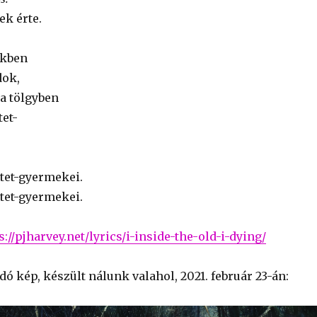
ek érte.
ekben
dok,
 a tölgyben
tet-
rtet-gyermekei.
rtet-gyermekei.
s://pjharvey.net/lyrics/i-inside-the-old-i-dying/
ó kép, készült nálunk valahol, 2021. február 23-án: