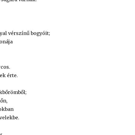
yal vérszínű bogyóit;
ronája
rcos.
ek érte.
kbőrömből;
dőn,
dokban
velekbe.
s.