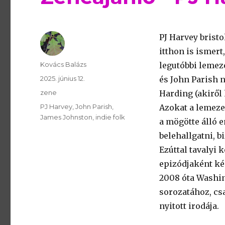
PJ Harvey bristo
itthon is ismert
Szerző
Kovács Balázs
legutóbbi lemez
Publikálva
2025. június 12.
és John Parish 
Témakör
zene
Harding (akiről
Kulcsszavak
PJ Harvey
John Parish
Azokat a lemeze
James Johnston
indie folk
a mögötte álló 
belehallgatni, b
Ezúttal tavalyi 
epizódjaként ké
2008 óta Washi
sorozatához, cs
nyitott irodája.