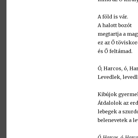
A föld is vár.
A halott bozót
megtartja a mag
ez az Ő tövisko
és Ő feltámad.
Ó, Harcos, ó, Ha
Levedlek, levedl
Kibújok gyerme
Átdalolok az er
lebegek a szur
belenevetek a le
Ó, Harcos, ó, Harco