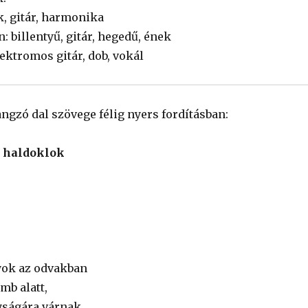
k, gitár, harmonika
: billentyű, gitár, hegedű, ének
lektromos gitár, dob, vokál
ngzó dal szövege félig nyers fordításban:
, haldoklok
yok az odvakban
mb alatt,
yságára várnak.