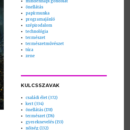
mindennapi gondolat
önellátás
papírmunka
programajánló
szépirodalom
technológia
természet
természetművészet
túra
zene
KULCSSZAVAK
családi élet (372)
kert (334)
önellátás (178)
természet (176)
gyereknevelés (153)
nőiség (132)