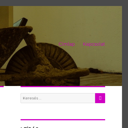
Címlap
Kapcsolat
KERES
Search
for: