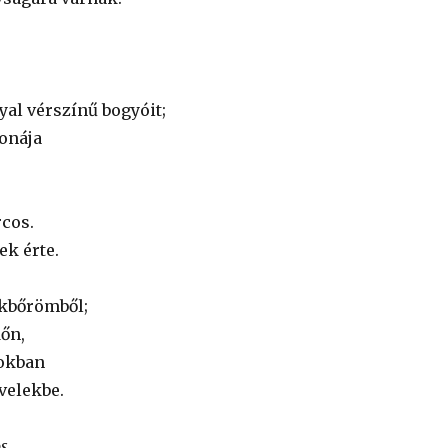
yal vérszínű bogyóit;
ronája
rcos.
ek érte.
kbőrömből;
dőn,
dokban
velekbe.
s.