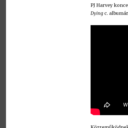
PJ Harvey konce
Dying
c. albumár
Közreműködnek