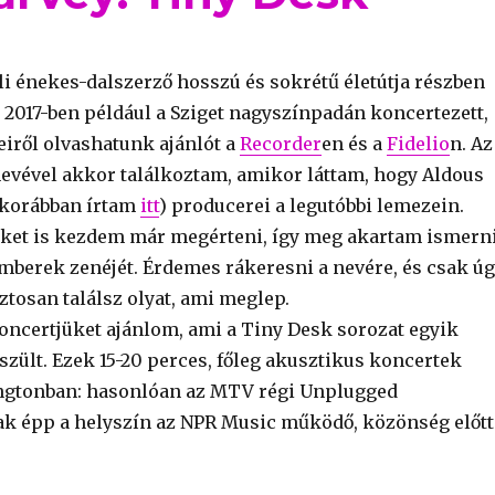
li énekes-dalszerző hosszú és sokrétű életútja részben
, 2017-ben például a Sziget nagyszínpadán koncertezett,
eiről olvashatunk ajánlót a
Recorder
en és a
Fidelio
n. Az
nevével akkor találkoztam, amikor láttam, hogy Aldous
 korábban írtam
itt
) producerei a legutóbbi lemezein.
ket is kezdem már megérteni, így meg akartam ismern
emberek zenéjét. Érdemes rákeresni a nevére, és csak ú
iztosan találsz olyat, ami meglep.
koncertjüket ajánlom, ami a Tiny Desk sorozat egyik
szült. Ezek 15-20 perces, főleg akusztikus koncertek
ngtonban: hasonlóan az MTV régi Unplugged
ak épp a helyszín az NPR Music működő, közönség előtt