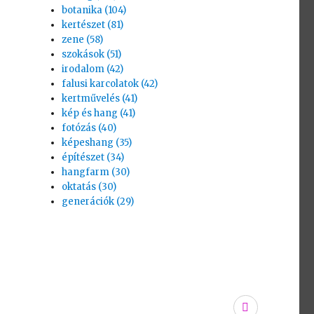
botanika (104)
kertészet (81)
zene (58)
szokások (51)
irodalom (42)
falusi karcolatok (42)
kertművelés (41)
kép és hang (41)
fotózás (40)
képeshang (35)
építészet (34)
hangfarm (30)
oktatás (30)
generációk (29)