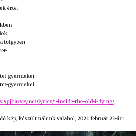
ek érte.
ekben
dok,
 a tölgyben
tet-
rtet-gyermekei.
rtet-gyermekei.
s://pjharvey.net/lyrics/i-inside-the-old-i-dying/
ó kép, készült nálunk valahol, 2021. február 23-án: