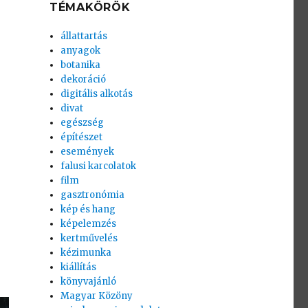
TÉMAKÖRÖK
állattartás
anyagok
botanika
dekoráció
digitális alkotás
divat
egészség
építészet
események
falusi karcolatok
film
gasztronómia
kép és hang
képelemzés
kertművelés
kézimunka
kiállítás
könyvajánló
Magyar Közöny